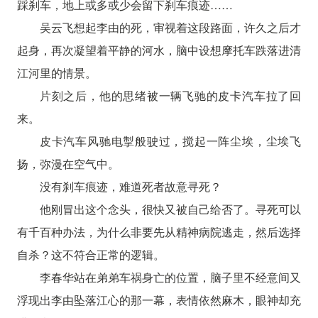
踩刹车，地上或多或少会留下刹车痕迹……
吴云飞想起李由的死，审视着这段路面，许久之后才
起身，再次凝望着平静的河水，脑中设想摩托车跌落进清
江河里的情景。
片刻之后，他的思绪被一辆飞驰的皮卡汽车拉了回
来。
皮卡汽车风驰电掣般驶过，搅起一阵尘埃，尘埃飞
扬，弥漫在空气中。
没有刹车痕迹，难道死者故意寻死？
他刚冒出这个念头，很快又被自己给否了。寻死可以
有千百种办法，为什么非要先从精神病院逃走，然后选择
自杀？这不符合正常的逻辑。
李春华站在弟弟车祸身亡的位置，脑子里不经意间又
浮现出李由坠落江心的那一幕，表情依然麻木，眼神却充