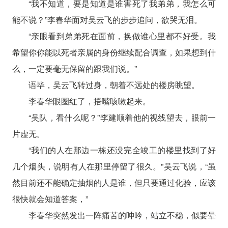
“我不知道，要是知道是谁害死了我弟弟，我怎么可
能不说？”李春华面对吴云飞的步步追问，欲哭无泪。
“亲眼看到弟弟死在面前，换做谁心里都不好受。我
希望你你能以死者亲属的身份继续配合调查，如果想到什
么，一定要毫无保留的跟我们说。”
语毕，吴云飞转过身，朝着不远处的楼房眺望。
李春华眼圈红了，捂嘴咳嗽起来。
“吴队，看什么呢？”李建顺着他的视线望去，眼前一
片虚无。
“我们的人在那边一栋还没完全竣工的楼里找到了好
几个烟头，说明有人在那里停留了很久。”吴云飞说，“虽
然目前还不能确定抽烟的人是谁，但只要通过化验，应该
很快就会知道答案，”
李春华突然发出一阵痛苦的呻吟，站立不稳，似要晕