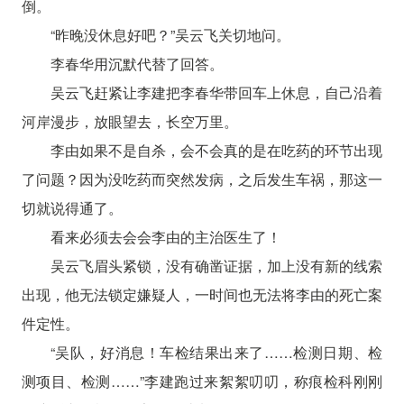
倒。
“昨晚没休息好吧？”吴云飞关切地问。
李春华用沉默代替了回答。
吴云飞赶紧让李建把李春华带回车上休息，自己沿着
河岸漫步，放眼望去，长空万里。
李由如果不是自杀，会不会真的是在吃药的环节出现
了问题？因为没吃药而突然发病，之后发生车祸，那这一
切就说得通了。
看来必须去会会李由的主治医生了！
吴云飞眉头紧锁，没有确凿证据，加上没有新的线索
出现，他无法锁定嫌疑人，一时间也无法将李由的死亡案
件定性。
“吴队，好消息！车检结果出来了……检测日期、检
测项目、检测……”李建跑过来絮絮叨叨，称痕检科刚刚