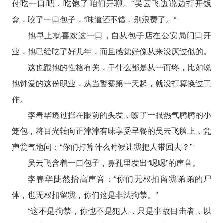
付吃一口吧，吃饱了咱们开聊。”吴云飞边说边打开饭
盒，咬了一口包子，“味道还不错，别浪费了。”
他早上就喜欢这一口，自从包子店在公安局门口开
业，他已经吃了好几年，而且感觉好像从来没厌过似的。
这也跟他的性格有关，干什么都是从一而终，比如说
他钟爱的这份职业，从当警察第一天起，就没打算换过工
作。
李春华透过挡在眼前的头发，瞟了一眼热气腾腾的小
笼包，将目光转向正津津有味享受早餐的吴云飞脸上，瓮
声瓮气地问：“你们打算什么时候让我把人带回去？”
吴云飞含着一口包子，鼻孔里发出“嗯嗯”的声音。
李春华陡然抬高声音：“你们无权扣留我弟弟的尸
体，也无权扣留我，你们这是非法拘禁。”
“这不是拘禁，你也不是犯人，只是事故目击者，以