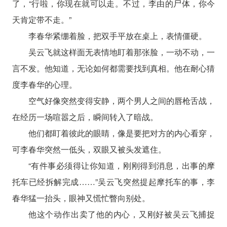
了，“行啦，你现在就可以走。不过，李由的尸体，你今
天肯定带不走。”
李春华紧绷着脸，把双手平放在桌上，表情僵硬。
吴云飞就这样面无表情地盯着那张脸，一动不动，一
言不发。他知道，无论如何都需要找到真相。他在耐心猜
度李春华的心理。
空气好像突然变得安静，两个男人之间的唇枪舌战，
在经历一场喧嚣之后，瞬间转入了暗战。
他们都盯着彼此的眼睛，像是要把对方的内心看穿，
可李春华突然一低头，双眼又被头发遮住。
“有件事必须得让你知道，刚刚得到消息，出事的摩
托车已经拆解完成……”吴云飞突然提起摩托车的事，李
春华猛一抬头，眼神又慌忙瞥向别处。
他这个动作出卖了他的内心，又刚好被吴云飞捕捉