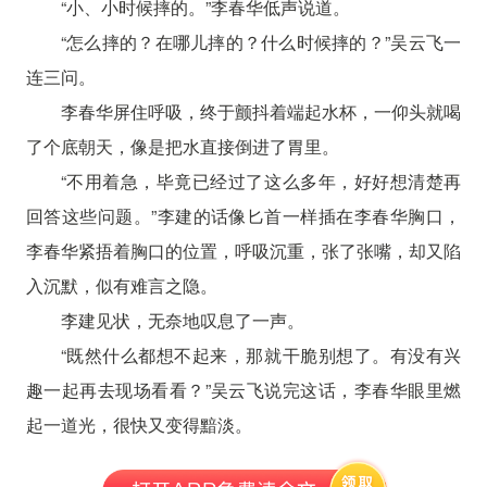
“小、小时候摔的。”李春华低声说道。
“怎么摔的？在哪儿摔的？什么时候摔的？”吴云飞一
连三问。
李春华屏住呼吸，终于颤抖着端起水杯，一仰头就喝
了个底朝天，像是把水直接倒进了胃里。
“不用着急，毕竟已经过了这么多年，好好想清楚再
回答这些问题。”李建的话像匕首一样插在李春华胸口，
李春华紧捂着胸口的位置，呼吸沉重，张了张嘴，却又陷
入沉默，似有难言之隐。
李建见状，无奈地叹息了一声。
“既然什么都想不起来，那就干脆别想了。有没有兴
趣一起再去现场看看？”吴云飞说完这话，李春华眼里燃
起一道光，很快又变得黯淡。