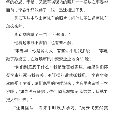
华的心思。于是，又把车祸现场的照片一一摆放在李春华
面前，李春华只敢瞟了一眼，迅速扭过了头。
吴云飞从中取出摩托车的照片，问他知不知道摩托车
怎么来的。
李春华嘟囔了一句：“不知道。”
他看起来既不害怕，也有些不解。
“李春华，你是聪明人，有些话不用我多说……”李建
敲了敲桌面，在这场审讯中兢兢业业地扮“白脸”。
“你们到底想干什么？我是受害者家属。如果你们怀
疑李由的死与我有关，有证据的话就抓我吧。”李春华突
然间受了刺激，歇斯底里的咆哮起来，声音里夹杂着一丝
沙哑，“如果没有证据，你们物无权扣留我弟弟，我就要
把人带回去。”
“还挺懂法，看来平时没少学习。”吴云飞突然笑