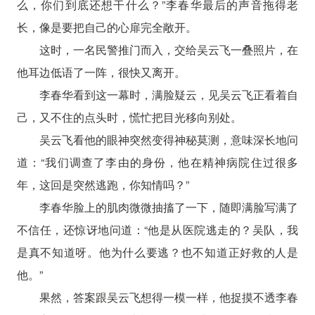
么，你们到底还想干什么？”李春华最后的声音拖得老
长，像是要把自己的心扉完全敞开。
这时，一名民警推门而入，交给吴云飞一叠照片，在
他耳边低语了一阵，很快又离开。
李春华看到这一幕时，满脸疑云，见吴云飞正看着自
己，又不住的点头时，慌忙把目光移向别处。
吴云飞看他的眼神突然变得神秘莫测，意味深长地问
道：“我们调查了李由的身份，他在精神病院住过很多
年，这回是突然逃跑，你知情吗？”
李春华脸上的肌肉微微抽搐了一下，随即满脸写满了
不信任，还惊讶地问道：“他是从医院逃走的？吴队，我
是真不知道呀。他为什么要逃？也不知道正好救的人是
他。”
果然，答案跟吴云飞想得一模一样，他捉摸不透李春