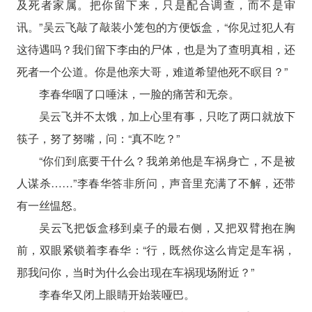
及死者家属。把你留下来，只是配合调查，而不是审
讯。”吴云飞敲了敲装小笼包的方便饭盒，“你见过犯人有
这待遇吗？我们留下李由的尸体，也是为了查明真相，还
死者一个公道。你是他亲大哥，难道希望他死不瞑目？”
李春华咽了口唾沫，一脸的痛苦和无奈。
吴云飞并不太饿，加上心里有事，只吃了两口就放下
筷子，努了努嘴，问：“真不吃？”
“你们到底要干什么？我弟弟他是车祸身亡，不是被
人谋杀……”李春华答非所问，声音里充满了不解，还带
有一丝愠怒。
吴云飞把饭盒移到桌子的最右侧，又把双臂抱在胸
前，双眼紧锁着李春华：“行，既然你这么肯定是车祸，
那我问你，当时为什么会出现在车祸现场附近？”
李春华又闭上眼睛开始装哑巴。