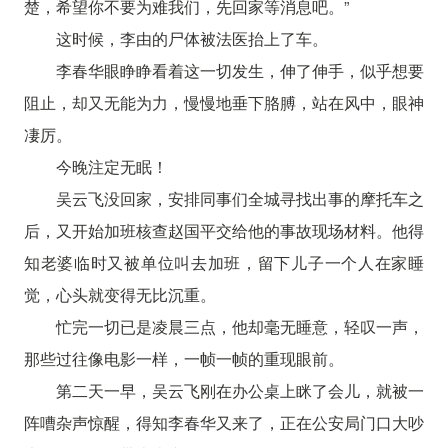
楚，希望你不要为难我们，先回家等消息吧。”
这时候，李由的尸体被法医抬上了车。
李春华眼睁睁看着这一切发生，伸了伸手，似乎想要
阻止，却又无能为力，慢慢地垂下胳膊，站在风中，眼神
凄厉。
今晚注定无眠！
吴云飞没回家，安排同事们全城寻找出事的摩托车之
后，又开始加班核查赵国平交给他的事故现场材料。他得
知老婆临时又被单位叫去加班，留下儿子一个人在家睡
觉，心头就变得无比沉重。
忙完一切已是凌晨三点，他却毫无睡意，轻叹一声，
那些过往像电影一样，一帧一帧的重现眼前。
第二天一早，吴云飞刚在办公桌上眯了会儿，就被一
阵嘈杂声惊醒，得知李春华又来了，正在公安局门口大吵