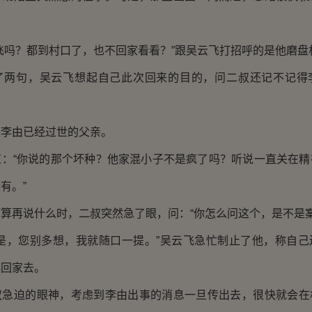
吗？都到村口了，也不回家看看？”跟吴云飞打招呼的是他磨盘
句，吴云飞想起自己此次回来的目的，问二叔还记不记得
由已经过世的父亲。
“你说的那个坏种？他家混小子不是疯了吗？听说一直关在精
有。”
再说什么时，二叔突然急了眼，问：“你怎么问这个，是不是案
，您别多想，我就随口一提。”吴云飞急忙制止了他，称自己
再回家去。
迫的眼神，考虑到李由出事的消息一旦传出去，很快就会在