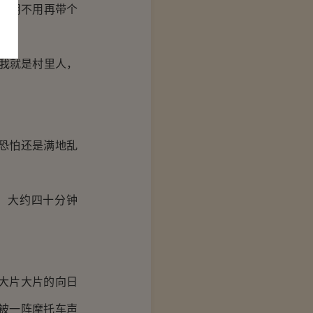
？用不用再带个
我就是村里人，
恐怕还是满地乱
。大约四十分钟
大片大片的向日
被一阵摩托车声