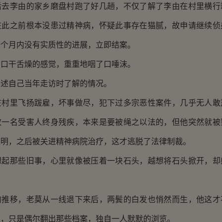
李由的家乡磨盘村跑了好几趟，不仅了解了李由在村里横行
在此之前根本没患过精神病，怀疑此事存在猫腻，故申请继续侦
一个月内没有实质性的进展，立即结案。
干舌燥的感觉，重重地咽了口唾沫。
自己当年走访时了解的情况。
里飞扬跋雇，坏事做尽，犯下过多宗恶性案件，几乎无人敢
致一名受害人终身残疾，本来是要被绳之以法的，但他突然就被
证明，之后被关进精神病院治疗，这才逃脱了法律制裁。
那些旧事，心里就像被压着一块石头，越想将石头掀开，却
移，老莫从一线退下来后，两鬓的白发也悄然而生，他这才
底，只是偶尔翻出那些档案，独自一人默默的浏览。