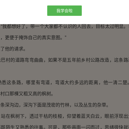
“两个村子不小啊，需要走访那么多人，你一个人能顾得过来
我学会啦
我都想好了，带一个大家都不认识的人回去，目标太过明显。
，更便于掩饰自己的真实意图。”
了他的请求。
村的道路弯弯曲曲，如果不是五年前乡村公路改造，这条路
这条路，哪里有弯道，弯道大约多远的距离，他一清二楚
到村口那棵又粗又高的枫树。
深沟边，深沟下面是茂密的竹林，以及丛生的杂草。
在枫树下，透过干枯的枝桠，仰望着蓝天白云，眼前浮现出
幕既陌生又熟悉的往事。可是，那些画面一闪而过，思绪很快就