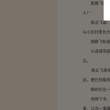
周鹏飞问他：
人？”
吴云飞道：“
从小在村里长大
周鹏飞批准
从县城到盐巴
石。
吴云飞很熟悉
后，便已经看
枫树长在一条
他停下车，站
葵，以及一幕