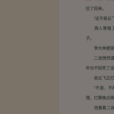
拉了回来。
“这不是云飞
两人寒暄了两
子。
李大林便是李
二叔愤然道：
年也不知死了没
吴云飞正打算
“不是、不是
理，打算晚点
他看着二叔急