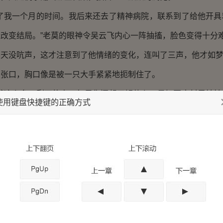
我一个月的时间。我后来还去了精神病院，联系到了给他开具
改变结局。”老莫的眼神令吴云飞内心一阵抽搐，脸色变得十分
没吭声，这才注意到了他情绪的变化，连叫了三声，他才如梦
口，胸口像是被一只大手紧紧地扼制住了。
这么多，剩下的事，如果你还想了解什么，最好再去村里转转
使用键盘快捷键的正确方式
的事。”老莫的话提醒了吴云飞。
谈中，吴云飞对李由的过去有了大致的了解，可老莫跟他讲
要想知道最有可能报复李由的人是谁，还必须遵从老莫的建议，
简单安排了一下工作，让手底下的人盯紧尸检结果，又去跟
，便打算出发。