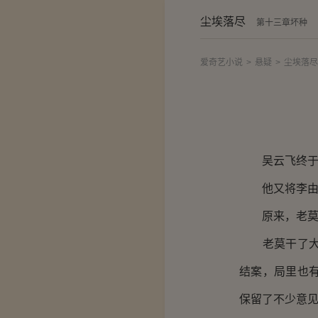
尘埃落尽
第十三章坏种
爱奇艺小说
>
悬疑
>
尘埃落尽
吴云飞终于明
他又将李由的
原来，老莫便
老莫干了大半
结案，局里也
保留了不少意