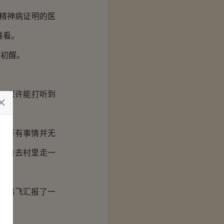
精神病证明的医
难看。
初醒。
，兴许能打听到
的所有事情并无
亲自去村里走一
周鹏飞汇报了一