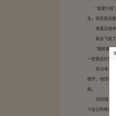
“局里只给了
生，但还是没能
老莫见他半天
吴云飞张了张
“我知道的就
一些我没打听到
在与老莫的交
细节，他觉得
趟。
回到局里，他
下自己的想法