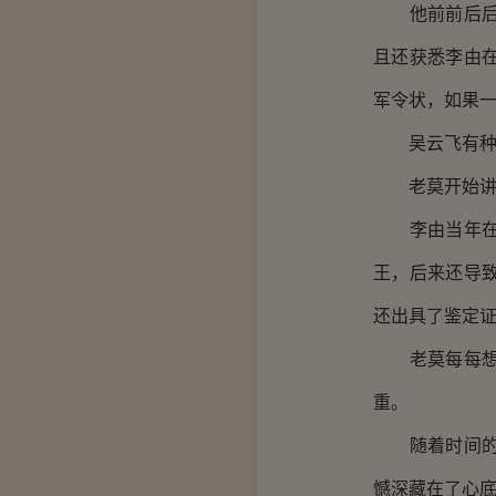
他前前后后去
且还获悉李由
军令状，如果
吴云飞有种口
老莫开始讲述
李由当年在村
王，后来还导
还出具了鉴定
老莫每每想起
重。
随着时间的推
憾深藏在了心