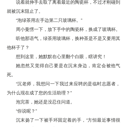
说着就伸手去取了离着最近的陶瓷杯，不过才刚碰到
就被沉末阻止了。
“泡绿茶用左手边第二只玻璃杯。”
周小曼愣一下，放下手中的陶瓷杯，换成了玻璃杯。
听他那语气，绿茶用玻璃杯，换种茶是不是又要用其
他杯子了？
想到这里，她默默在心里翻个白眼，瞎讲究！
她忽然又觉得自己要是在沉末身边，肯定会被他气
死。
“沉老师，我想问一下我过来应聘的是临时志愿者，
为什么现在成了您的生活助理？”
泡完茶，她还是没忍住问道。
“你说呢？”
沉末扬了一下被手环固定着的手，“方恒最近事情很