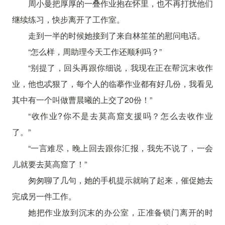
周小曼把厚厚的一叠作业抱在怀里，也不再打扰他们
继续练习，快步离开了工作室。
走到一半的时候她接到了来自林笙笙的慰问电话。
“怎么样，周助理今天工作还顺利吗？”
“别提了，回头再跟你细说，我现在正在帮沉末收作
业，他也忒狠了，每个人的临摹作业都有好几份，我看见
其中有一个叫做曹晨曦的上交了20份！”
“收作业?你不是去莫高窟支援吗？怎么去收作业
了。”
“一言难尽，晚上回去跟你汇报，我先不说了，一会
儿就要去莫高窟了！”
匆匆聊了几句，她的手机提示就响了起来，催促她去
完成另一件工作。
她把作业放到沉末的办公室，正准备锁门离开的时