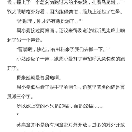
候，撞上了一个急匆匆跑过来的小姑娘，扎着马尾辫，一
双大眼睛格外好看，因为跑得匆忙，脸颊上泛起了红晕。
“周助理，刚才还有两份漏了。”
周小曼接过两幅画，还没来得及道谢就听见走廊上响
起了另一个声音。
“曹晨曦，快点，有材料来了我们去搬一下。”
小姑娘应了一声，跟周小曼打了声招呼又急匆匆的跑
开了。
原来她就是曹晨曦啊。
周小曼低头看了眼手里的画作，角落里署名的确是曹
晨曦三个字。
所以她上交的不只是20幅，而是22幅……
*
莫高窟并不是所有洞窟都对外开放，过多的对外开放