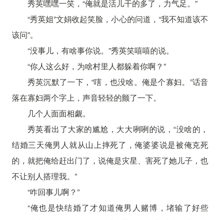
秀英嘿嘿一笑，“俺就是活儿干的多了，力气足。”
“秀英姐”文娟收起笑脸，小心的问道，“我不知道该不
该问”。
“没事儿，有啥事你说。”秀英笑嘻嘻的说。
“你人这么好，为啥村里人都躲着你啊？”
秀英沉默了一下，“嗐，也没啥。俺是个寡妇。”话音
落在寡妇两个字上，声音轻轻的颤了一下。
几个人面面相觑。
秀英看出了大家的尴尬，大大咧咧的说，“没啥的，
结婚三天俺男人就从山上摔死了，俺婆婆说是被俺克死
的，就把俺给赶出门了，说俺是灾星、害死了她儿子，也
不让别人搭理我。”
“咋回事儿啊？”
“俺也是快结婚了才知道俺男人赌博，堵输了好些