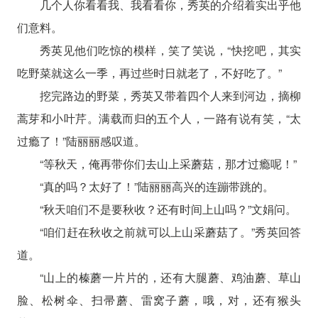
几个人你看看我、我看看你，秀英的介绍着实出乎他
们意料。
秀英见他们吃惊的模样，笑了笑说，“快挖吧，其实
吃野菜就这么一季，再过些时日就老了，不好吃了。”
挖完路边的野菜，秀英又带着四个人来到河边，摘柳
蒿芽和小叶芹。满载而归的五个人，一路有说有笑，“太
过瘾了！”陆丽丽感叹道。
“等秋天，俺再带你们去山上采蘑菇，那才过瘾呢！”
“真的吗？太好了！”陆丽丽高兴的连蹦带跳的。
“秋天咱们不是要秋收？还有时间上山吗？”文娟问。
“咱们赶在秋收之前就可以上山采蘑菇了。”秀英回答
道。
“山上的榛蘑一片片的，还有大腿蘑、鸡油蘑、草山
脸、松树伞、扫帚蘑、雷窝子蘑，哦，对，还有猴头