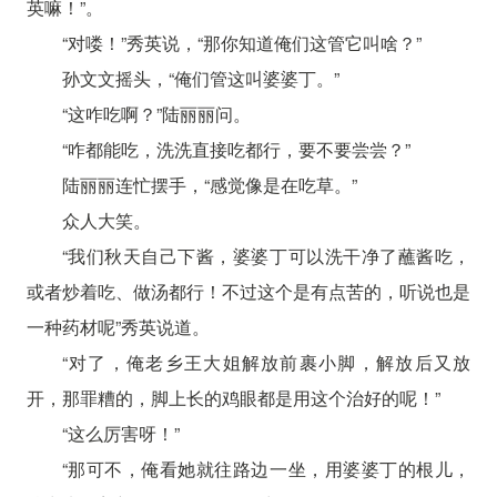
英嘛！”。
“对喽！”秀英说，“那你知道俺们这管它叫啥？”
孙文文摇头，“俺们管这叫婆婆丁。”
“这咋吃啊？”陆丽丽问。
“咋都能吃，洗洗直接吃都行，要不要尝尝？”
陆丽丽连忙摆手，“感觉像是在吃草。”
众人大笑。
“我们秋天自己下酱，婆婆丁可以洗干净了蘸酱吃，
或者炒着吃、做汤都行！不过这个是有点苦的，听说也是
一种药材呢”秀英说道。
“对了，俺老乡王大姐解放前裹小脚，解放后又放
开，那罪糟的，脚上长的鸡眼都是用这个治好的呢！”
“这么厉害呀！”
“那可不，俺看她就往路边一坐，用婆婆丁的根儿，