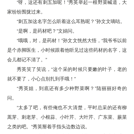
“呀，这还有刺五加呢！”秀英举起一根野菜喊道，大
家纷纷围拢过来。
“刺五加这名字怎么听着这么耳熟呢？”孙文文嘀咕。
“是啊，是药材吧？”文娟问。
“哦哦，对，是药材！”孙文文恍然大悟，“我爷爷以前
是个赤脚医生，小时候跟着他听见过这些药材的名字，这
会儿都记不清了。”
秀英笑了笑说，“这个采的时候只要嫩的叶子，老的
就不要了，小心点别扎到手哦！”
“秀英姐，到底还有多少种野菜啊？”陆丽丽好奇的
问。
“太多了吧，有些俺也不大清楚，平时总采的还有柳
蒿芽、刺老芽、小根蒜、小叶芹、大叶芹、广东菜、蕨菜
之类的吧。”秀英掰着手指头边数边说。