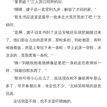
“童养媳？”三人异口同声的问。
“嗯嗯，嫂子说一直背到九岁，解放了才回的家。”
“那支书应该算是最早一批来北大荒开荒的了吧？”文
娟问。
“是啊，嫂子说支书到了这边安顿好后就把她接过来
了。他们那会儿住的是草房，那蛇多的，到处都是，有时
候做着饭，房梁上耷拉下来一条蛇；早上起床一穿鞋，冰
凉凉的，里面窝着一条蛇。”
“咦~”刘晓秋抱着胳膊像是要把一身鸡皮疙瘩掸掉一
样，“我最怕那东西了。”
“那你可得小心点儿了，虽说现在蛇不像前两年那么
多了，等开春都出来，肯定也不少。”文娟笑嘻嘻的故意
说道。
这话倒是不假，也不全是吓唬她的。