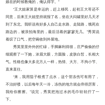
娘在的时候教俺的，俺认得字。”
“王大姐家算是幸运的，赶上移民，起初王大哥还不
同意，后来王大姐坚持就报了名，坐在大闷罐里好几天才
到了东北。我听说有好多人自己走水路、走陆路，饿死在
路边的，被浪拍海里的，最后活着的寥寥无几。”秀英说
着叹了口气，把空碗收到外屋地。
秀英里里外外的忙碌，手脚麻利得很，庄严偷偷的仔
细观察了一下她，浓眉大眼，方圆脸，皮肤白皙，长相大
气。性格也像大多北方人一样，热情、大方、不拘小节、
直来直往。
“来，我用茄子根煮了点水，这个管冻伤可有用了，
不治好喽，以后每年天一冷，冻伤的地方就会痒得厉害，
我给你擦擦。”说完，秀英把泡过水的毛巾轻轻拧了一
下。