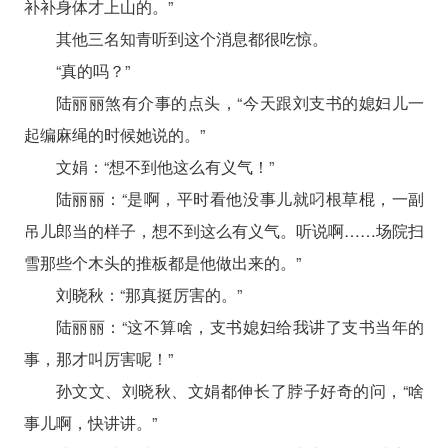
补补身体才上山的。”
其他三名知青听到这个消息都很吃惊。
“真的吗？”
陆丽丽煞有介事的点头，“今天跟刘支书的媳妇儿一
起编麻绳的时候她说的。”
文娟：“想不到他这么有义气！”
陆丽丽：“是啊，平时看他没事儿就叼根草棍，一副
吊儿郎当的样子，想不到这么有义气。听说啊……场院扫
雪那些个木头的推板都是他做出来的。”
刘晓秋：“那真挺厉害的。”
陆丽丽：“这不算啥，支书媳妇给我讲了支书当年的
事，那才叫厉害呢！”
孙文文、刘晓秋、文娟都伸长了脖子好奇的问，“啥
事儿啊，快讲讲。”