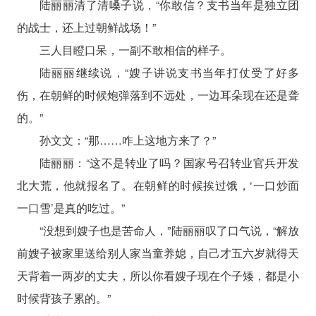
陆丽丽清了清嗓子说，“你敢信？支书当年是独立团
的战士，还上过朝鲜战场！”
三人目瞪口呆，一副不敢相信的样子。
陆丽丽继续说，“嫂子讲说支书当年打仗受了好多
伤，在朝鲜的时候炮弹落到不远处，一边耳朵现在还是聋
的。”
孙文文：“那……咋上这地方来了？”
陆丽丽：“这不是转业了吗？国家号召转业官兵开发
北大荒，他就报名了。在朝鲜的时候挨过饿，‘一口炒面
一口雪’是真的吃过。”
“没想到嫂子也是苦命人，”陆丽丽叹了口气说，“解放
前嫂子被家里送给别人家当童养媳，自己才五六岁就得天
天背着一两岁的丈夫，所以你看嫂子现在个子矮，都是小
时候背孩子累的。”