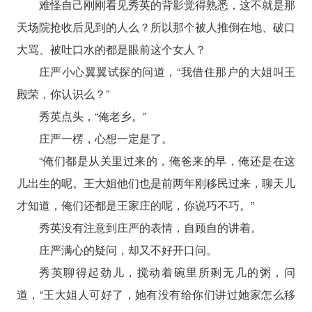
难怪自己刚刚看见秀英的背影觉得熟悉，这不就是那
天场院抢收后见到的人么？所以那个被人推倒在地、破口
大骂、被吐口水的都是眼前这个女人？
庄严小心翼翼试探的问道，“我借住那户的大姐叫王
殿荣，你认识么？”
秀英点头，“俺老乡。”
庄严一楞，心想一定是了。
“俺们都是从关里过来的，俺爸来的早，俺还是在这
儿出生的呢。王大姐他们也是前两年刚移民过来，聊天儿
才知道，俺们还都是王家庄的呢，你说巧不巧。”
秀英没有注意到庄严的表情，自顾自的讲着。
庄严满心的疑问，却又不好开口问。
秀英聊得起劲儿，搅动着碗里所剩无几的粥，问
道，“王大姐人可好了，她有没有给你们讲过她家怎么移