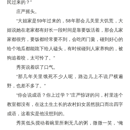
民过来的？”
庄严摇头。
“大姐家是59年过来的，58年那会儿关里大饥荒，大
姐说她在老家都有好长一段时间是靠要饭活着，那会儿家
家都很穷，要饭都经常要不到，会吃闭门羹，碰到好心的
给个地瓜都能跪下给人磕头，有时候碰到人家养狗的，被
狗追着咬，太可怜了。”
秀英说着叹了口气。
“那几年关里饿死不少人呢，路边儿上不说尸横遍
野，也差不多了。”
“你会说成语？你上过学？”庄严惊讶的问，村里连个
教室都没有，在这土生土长的农村妇女居然脱口而出四字
成语，这着实是他没想到的。
秀英低头搅动着碗里所剩无几的粥，微微一笑，“俺