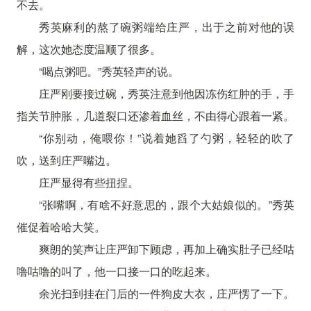
不去。
秀英麻利的熬了碗粥端给庄严，出于之前对他的误
解，这次她态度温顺了很多。
“喝点粥吧。”秀英轻声的说。
庄严刚要接过碗，秀英注意到他因冻伤红肿的手，手
指关节肿胀，几道裂口还渗着血丝，不由得心跟着一紧。
“你别动，俺喂你！”说着她舀了勺粥，轻轻的吹了
吹，送到庄严嘴边。
庄严显得有些扭捏。
“张嘴啊，有啥不好意思的，跟个大姑娘似的。”秀英
催促着哈哈大笑。
爽朗的笑声让庄严卸下顾虑，再加上确实肚子已经咕
噜咕噜的叫了，他一口接一口的吃起来。
余光扫到挂在门后的一件狗皮大衣，庄严愣了一下。