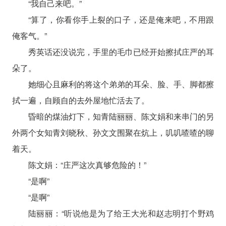
“我自己来吧。”
“算了，你看你手上裂的口子，还是俺来吧，不用跟
俺客气。”
秀英话还没说完，手里的毛巾已经开始擦拭庄严的耳
朵了。
她细心且麻利的将这个弟弟的耳朵、脸、手、脚都擦
拭一遍，自顾自的去外屋地忙活去了。
昏暗的煤油灯下，知青陆丽丽、陈文娟和来串门的另
外两个女知青刘晓秋、孙文文围聚在炕上，叽叽喳喳的聊
着天。
陈文娟：“庄严这次真够危险的！”
“是啊”
“是啊”
陆丽丽：“听说他是为了给王大光和赵志明打个野鸡