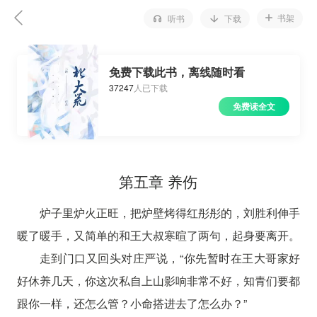
书架
听书
下载
免费下载此书，离线随时看
37247
人已下载
免费读全文
第五章 养伤
炉子里炉火正旺，把炉壁烤得红彤彤的，刘胜利伸手
暖了暖手，又简单的和王大叔寒暄了两句，起身要离开。
走到门口又回头对庄严说，“你先暂时在王大哥家好
好休养几天，你这次私自上山影响非常不好，知青们要都
跟你一样，还怎么管？小命搭进去了怎么办？”