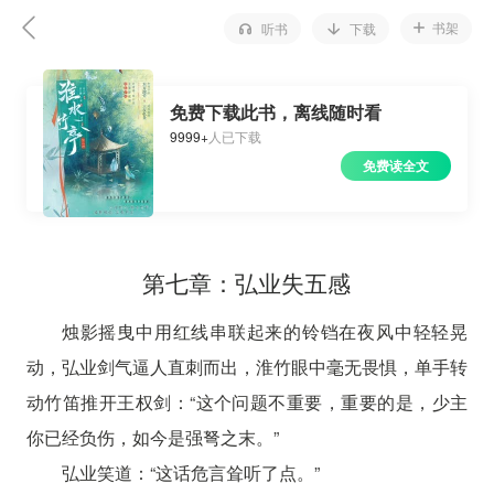
书架
听书
下载
免费下载此书，离线随时看
9999+
人已下载
免费读全文
第七章：弘业失五感
烛影摇曳中用红线串联起来的铃铛在夜风中轻轻晃
动，弘业剑气逼人直刺而出，淮竹眼中毫无畏惧，单手转
动竹笛推开王权剑：“这个问题不重要，重要的是，少主
你已经负伤，如今是强弩之末。”
弘业笑道：“这话危言耸听了点。”