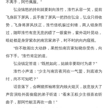
不离手，阿竹佩服。”
弘业恼怒的持剑就要刺向淮竹，淮竹从容一笑，提前
飞身跃下屏风，反手推了屏风一把挡住弘业，弘业只得收
势，飞身将屏风扶正，淮竹借机躲过剑锋，两人错身而
过，随即淮竹有意无意的瞟了一眼窗外，窗外花叶晃动，
暗处都是身穿紫衣的南宫家弟子，时不时的向内窥视。
“你不敢闹出大动静，果然怕南宫家知晓你受伤，向
你下手。”淮竹肯定的道。
弘业镇定答道：“既然如此，姑娘非要助纣为虐？”
淮竹小声道：“少主与南宫夜同在一气盟，到底谁为
纣，尚不可知吧？”
话音落下，会啊猪挥袖将室内烛火熄灭，故意放大了
声音演给外面偷窥的弟子听道：“看来王权少主很喜欢听
曲子，那阿竹献丑再吹一曲！”