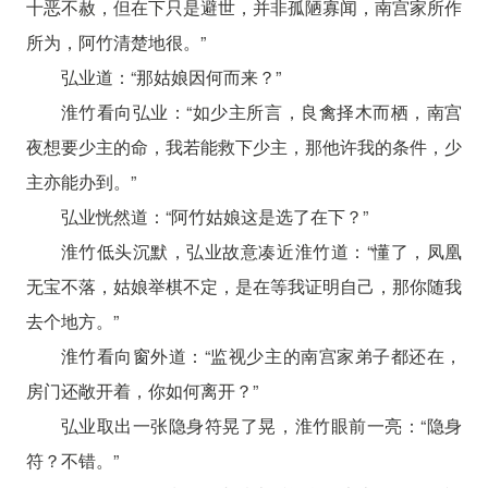
十恶不赦，但在下只是避世，并非孤陋寡闻，南宫家所作
所为，阿竹清楚地很。”
弘业道：“那姑娘因何而来？”
淮竹看向弘业：“如少主所言，良禽择木而栖，南宫
夜想要少主的命，我若能救下少主，那他许我的条件，少
主亦能办到。”
弘业恍然道：“阿竹姑娘这是选了在下？”
淮竹低头沉默，弘业故意凑近淮竹道：“懂了，凤凰
无宝不落，姑娘举棋不定，是在等我证明自己，那你随我
去个地方。”
淮竹看向窗外道：“监视少主的南宫家弟子都还在，
房门还敞开着，你如何离开？”
弘业取出一张隐身符晃了晃，淮竹眼前一亮：“隐身
符？不错。”