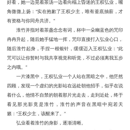
好看，她一边晃着茶汤一边看向榻上昏迷的王权弘业，嘴
角微微上扬：“实在抱歉了王权少主，唯有釜底抽薪，才
有资格与你同舟共济。”
淮竹并指对着茶盏念念有词，杯中一朵幽蓝色的咒印
冉冉升起，随后她手猛地一挥，咒印直接打入弘业心口，
随后淮竹起身，手捏一根银针，缓缓迈入王权弘业：“此
咒可以让你暂时与我共享视觉和听觉，不过必须离我五步
之内哦。”
一片漆黑中，王权弘业一个人站在黑暗之中，他茫然
四顾，发现一个虚幻的光影站在远处朝他招手，似乎在说
着什么，他情不自禁的朝着那片光走去，走到近处，终于
看见那光影竟是淮竹，淮竹的声音在黑暗中宛若天
籁：“王权少主，该醒来了。”
弘业看着淮竹的身影，逐渐清晰。