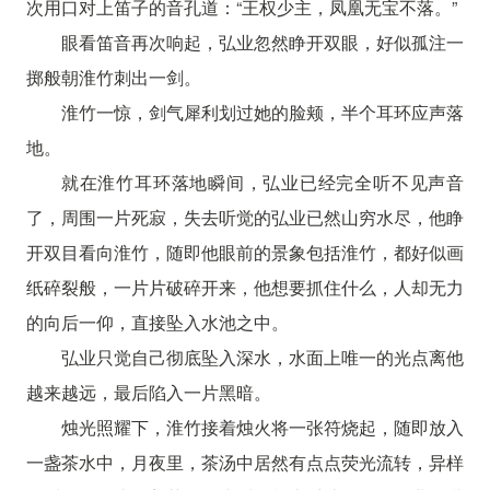
次用口对上笛子的音孔道：“王权少主，凤凰无宝不落。”
眼看笛音再次响起，弘业忽然睁开双眼，好似孤注一
掷般朝淮竹刺出一剑。
淮竹一惊，剑气犀利划过她的脸颊，半个耳环应声落
地。
就在淮竹耳环落地瞬间，弘业已经完全听不见声音
了，周围一片死寂，失去听觉的弘业已然山穷水尽，他睁
开双目看向淮竹，随即他眼前的景象包括淮竹，都好似画
纸碎裂般，一片片破碎开来，他想要抓住什么，人却无力
的向后一仰，直接坠入水池之中。
弘业只觉自己彻底坠入深水，水面上唯一的光点离他
越来越远，最后陷入一片黑暗。
烛光照耀下，淮竹接着烛火将一张符烧起，随即放入
一盏茶水中，月夜里，茶汤中居然有点点荧光流转，异样