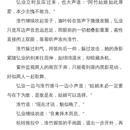
弘业立时反应过来，也大声道：“阿竹姑娘如此厚
爱，本少主愧不敢当。”
淮竹继续吹起笛子，迦叶铃在笛声下微微发颤，弘业
只觉耳边声音忽远忽近，而眼前的一切都叠影重重，索性
直接闭上双眼，靠着听声攻向淮竹。
淮竹躲过剑气，持笛向后一仰，躲过攻击，她的身影
紧随弘业的剑来往屈伸，如绵绵潺水，却暗藏杀机。
窗外监视两人的南宫子弟，只能看到屋内黑影晃动，
好似两人一起歌舞。
弘业一边与淮竹缠斗一边小声道：“姑娘未必一定要
与在下为敌，是敌是友，姑娘可以选择。”
淮竹道：“现在才说，貌似晚了。”
弘业继续劝道：“良禽择木而息。”
轮转推拉中，淮竹握笛的手画圆，退出一步开外，再