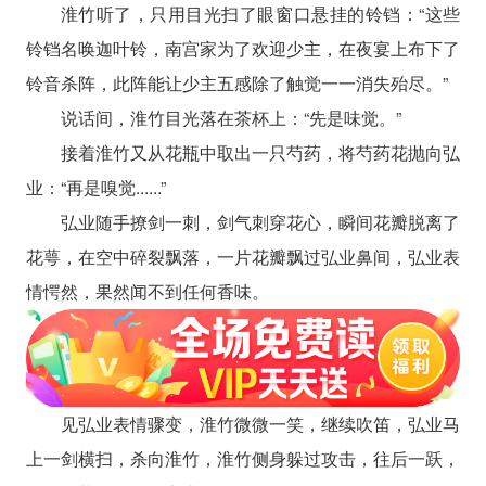
淮竹听了，只用目光扫了眼窗口悬挂的铃铛：“这些
铃铛名唤迦叶铃，南宫家为了欢迎少主，在夜宴上布下了
铃音杀阵，此阵能让少主五感除了触觉一一消失殆尽。”
说话间，淮竹目光落在茶杯上：“先是味觉。”
接着淮竹又从花瓶中取出一只芍药，将芍药花抛向弘
业：“再是嗅觉......”
弘业随手撩剑一刺，剑气刺穿花心，瞬间花瓣脱离了
花萼，在空中碎裂飘落，一片花瓣飘过弘业鼻间，弘业表
情愕然，果然闻不到任何香味。
见弘业表情骤变，淮竹微微一笑，继续吹笛，弘业马
上一剑横扫，杀向淮竹，淮竹侧身躲过攻击，往后一跃，