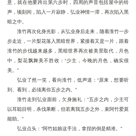
意，就在他要跨出第六步时，四周的声音包括屋中的铃
声，顷刻间，陷入一片寂静，弘业神情一滞，再次陷入黑
暗之中。
淮竹再次化身光影，从弘业身后走来，随着淮竹一步
步走近，一片梨花落入黑暗世界，紧接着又是一片，跟着
淮竹的步伐越来越多，黑暗世界再次被美景取代，月色
中，梨花飘舞美不胜收：“少主，今晚的月色，确实很
美。”
弘业了然一笑，看向淮竹，低声道：“原来，想要听
到、看到，必须离你五步之内。”
淮竹走到弘业面前，欠身施礼：“五步之内，少主可
以耳聪目明，杀伐果断，但若离我五步之外，束阿竹爱莫
能助。”
弘业点头：“阿竹姑娘这手法，拿捏的倒是精准。”