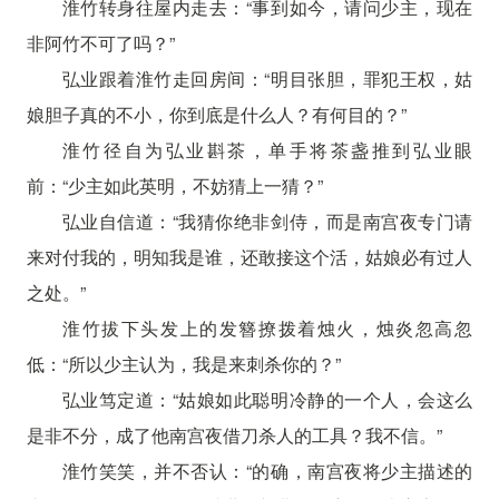
淮竹转身往屋内走去：“事到如今，请问少主，现在
非阿竹不可了吗？”
弘业跟着淮竹走回房间：“明目张胆，罪犯王权，姑
娘胆子真的不小，你到底是什么人？有何目的？”
淮竹径自为弘业斟茶，单手将茶盏推到弘业眼
前：“少主如此英明，不妨猜上一猜？”
弘业自信道：“我猜你绝非剑侍，而是南宫夜专门请
来对付我的，明知我是谁，还敢接这个活，姑娘必有过人
之处。”
淮竹拔下头发上的发簪撩拨着烛火，烛炎忽高忽
低：“所以少主认为，我是来刺杀你的？”
弘业笃定道：“姑娘如此聪明冷静的一个人，会这么
是非不分，成了他南宫夜借刀杀人的工具？我不信。”
淮竹笑笑，并不否认：“的确，南宫夜将少主描述的