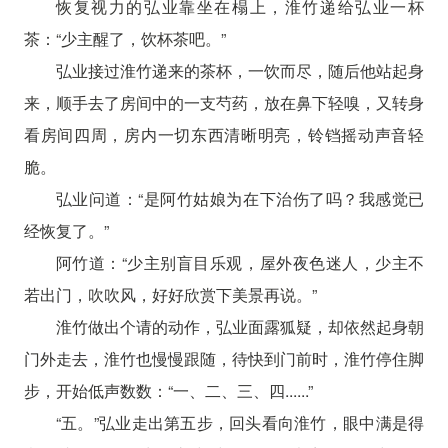
恢复视力的弘业靠坐在榻上，淮竹递给弘业一杯
茶：“少主醒了，饮杯茶吧。”
弘业接过淮竹递来的茶杯，一饮而尽，随后他站起身
来，顺手去了房间中的一支芍药，放在鼻下轻嗅，又转身
看房间四周，房内一切东西清晰明亮，铃铛摇动声音轻
脆。
弘业问道：“是阿竹姑娘为在下治伤了吗？我感觉已
经恢复了。”
阿竹道：“少主别盲目乐观，屋外夜色迷人，少主不
若出门，吹吹风，好好欣赏下美景再说。”
淮竹做出个请的动作，弘业面露狐疑，却依然起身朝
门外走去，淮竹也慢慢跟随，待快到门前时，淮竹停住脚
步，开始低声数数：“一、二、三、四......”
“五。”弘业走出第五步，回头看向淮竹，眼中满是得