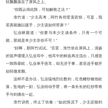
轻飘飘落在了屏风之上。
“你既认得此阵，可知解救之法？”
淮竹道：“少主高考，阿竹有些受宠若惊，可是，我
若真能施以援手，少主该如何答谢？”
弘业眯眼道：“你要与本少主谈条件，只有一个可
能，那就是本少主非你不可！”
“好啊，那阿竹试试。”言罢，淮竹坐在屏风上，清扬
的笛声缓缓入弘业耳中，他耳中的鲜血再次流出，只感觉
一阵阵晕眩，弘业单手捂耳，却无济于事，甚至连手都开
始轻微发颤。
这样不是办法，弘业猛地扫出数剑，红色幔纱被他砍
落，坠地的一刻，弘业转动手臂，将一条长长的红纱带将
手与剑缠在一起。
淮竹讶然，停止了吹奏：“如此情况下，少主还能剑