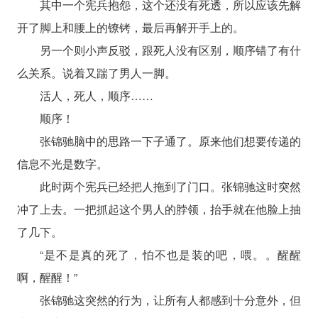
其中一个宪兵抱怨，这个还没有死透，所以应该先解
开了脚上和腰上的镣铐，最后再解开手上的。
另一个则小声反驳，跟死人没有区别，顺序错了有什
么关系。说着又踹了男人一脚。
活人，死人，顺序……
顺序！
张锦驰脑中的思路一下子通了。原来他们想要传递的
信息不光是数字。
此时两个宪兵已经把人拖到了门口。张锦驰这时突然
冲了上去。一把抓起这个男人的脖领，抬手就在他脸上抽
了几下。
“是不是真的死了，怕不也是装的吧，喂。。醒醒
啊，醒醒！”
张锦驰这突然的行为，让所有人都感到十分意外，但