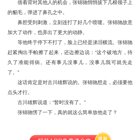
借着背对其他人的机会，张锦驰悄悄拔下几根领子上
的貂毛，弹进了鼻孔之中。
鼻腔受到刺激，立刻连打了好几个喷嚏。张锦驰故意
加大了动作，也弄出了更大的动静。
等他终于停下不打了，脸上已经是涕泪横流。张锦驰
赶紧掏出手帕擦了起来，还边擦边说：“这个破地方，待
久了准能得病。还有事儿没事儿，没事儿我可就先走
了。”
这话肯定是对古川雄辉说的。张锦驰想走，必须要他
点头才行。
古川雄辉说道：“暂时没有了。”
张锦驰愣了一下，真的就这么简单放他走了？