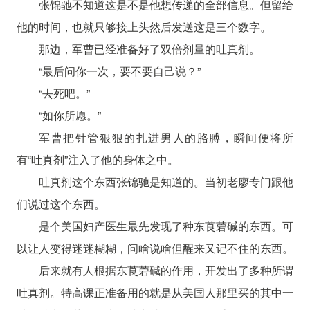
张锦驰不知道这是不是他想传递的全部信息。但留给
他的时间，也就只够接上头然后发送这是三个数字。
那边，军曹已经准备好了双倍剂量的吐真剂。
“最后问你一次，要不要自己说？”
“去死吧。”
“如你所愿。”
军曹把针管狠狠的扎进男人的胳膊，瞬间便将所
有“吐真剂”注入了他的身体之中。
吐真剂这个东西张锦驰是知道的。当初老廖专门跟他
们说过这个东西。
是个美国妇产医生最先发现了种东莨菪碱的东西。可
以让人变得迷迷糊糊，问啥说啥但醒来又记不住的东西。
后来就有人根据东莨菪碱的作用，开发出了多种所谓
吐真剂。特高课正准备用的就是从美国人那里买的其中一