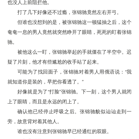
也没人上前阻拦他。
打了几下好像还不过瘾，张锦驰竟然左右开弓。
但谁也没想到的是，被张锦驰这一顿猛抽之后，这个
奄奄一息的男人竟然就突然睁开了眼睛，死死的盯着张锦
驰。
被他这么一盯，张锦驰举起的手就僵在了半空中。迟
疑了片刻，他才有些尴尬的收手站了起来。
可能为了找回面子，张锦驰对着男人用俄语说：“我
就知道你是装的，早把你看透了。”
好像就是为了“打脸”张锦驰。下一刻，这个男人就闭
上了眼睛，而且是永远的闭上了。
确认他已经停止呼吸之后。张锦驰貌似讪讪走到一
旁，故意背对着其他人。
谁也没有注意到张锦驰早已经通红的双眼。