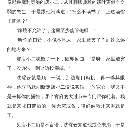
像那种麻利爽脆的店小二，从其腼腆谦雅的谈吐更似个文
弱的书生，于是跟他闲聊道：“怎么不读书了，上这酒馆
里跑堂？”
“家境不允许了，这里至少能管饱呀！”
“听你的口音，不像本地人，家里遭灾了？到这么远
的地方来？”
那店小二犹疑了一下，随即回道：“是呀，家里遭灾
了，没办法，到这边投亲戚。”
沈瑆云就是顺口一说，那边顺口就接，再一瞧其眼
神，他立马就能断定店小二没说实话：“放宽心，我又不
是来抓你的捕快，哪个官府的大过节来专门跟你耗着。我
就是来喝口苦酒的，你无需戒备，咱们俩敞开来聊就是
了。”
见店小二仍是不言语，沈瑆云知道他戒心未消，于是