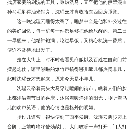
找店家要的刷洗的工具，秉烛洗马，直至把他的伊犁混血
种马毛刷得油光锃亮，沈瑆云才肯收拾东西回房睡觉。
这一晚沈瑆云睡得太香了，睡梦中全是他和外公过往
的美好回忆，每一桩每一件都足够把他给乐醒的。第二日
一早醒来，他精神饱满，吃过早饭，又精心梳洗一番后，
便迫不及待地出发了。
走在大街上，时不时会看见商贩以及百姓在自家门前
摆起炮仗，噼里啪啦的爆竹声搞得哪儿哪儿都热闹非凡，
此时沈瑆云才想起来，原来今天是小年儿。
沈瑆云牵着高头大马穿过喧闹的街市，瞧着人们的脸
上都洋溢着节日的喜庆，沐浴着暖洋洋的阳光，聆听着鸟
儿的欢声笑语，他的心情也是格外的明媚。
拐过几道弯，很快便到了西平侯府。沈瑆云两步迈上
台阶，上前咚咚咚使劲敲门。大门吱呀一声打开，门人打