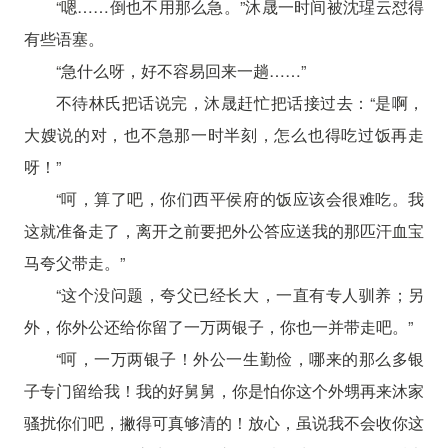
“嗯……倒也不用那么急。”沐晟一时间被沈瑆云怼得
有些语塞。
“急什么呀，好不容易回来一趟……”
不待林氏把话说完，沐晟赶忙把话接过去：“是啊，
大嫂说的对，也不急那一时半刻，怎么也得吃过饭再走
呀！”
“呵，算了吧，你们西平侯府的饭应该会很难吃。我
这就准备走了，离开之前要把外公答应送我的那匹汗血宝
马夸父带走。”
“这个没问题，夸父已经长大，一直有专人驯养；另
外，你外公还给你留了一万两银子，你也一并带走吧。”
“呵，一万两银子！外公一生勤俭，哪来的那么多银
子专门留给我！我的好舅舅，你是怕你这个外甥再来沐家
骚扰你们吧，撇得可真够清的！放心，虽说我不会收你这