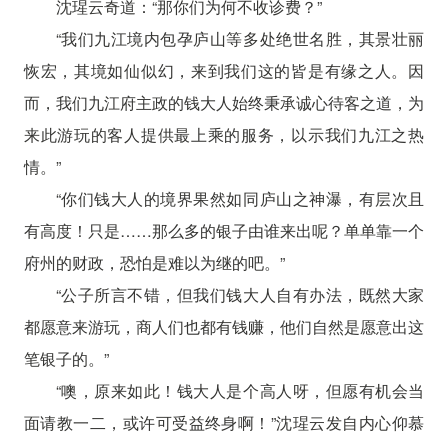
沈瑆云奇道：“那你们为何不收诊费？”
“我们九江境内包孕庐山等多处绝世名胜，其景壮丽
恢宏，其境如仙似幻，来到我们这的皆是有缘之人。因
而，我们九江府主政的钱大人始终秉承诚心待客之道，为
来此游玩的客人提供最上乘的服务，以示我们九江之热
情。”
“你们钱大人的境界果然如同庐山之神瀑，有层次且
有高度！只是……那么多的银子由谁来出呢？单单靠一个
府州的财政，恐怕是难以为继的吧。”
“公子所言不错，但我们钱大人自有办法，既然大家
都愿意来游玩，商人们也都有钱赚，他们自然是愿意出这
笔银子的。”
“噢，原来如此！钱大人是个高人呀，但愿有机会当
面请教一二，或许可受益终身啊！”沈瑆云发自内心仰慕