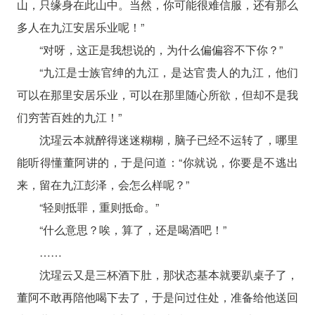
山，只缘身在此山中。当然，你可能很难信服，还有那么
多人在九江安居乐业呢！”
“对呀，这正是我想说的，为什么偏偏容不下你？”
“九江是士族官绅的九江，是达官贵人的九江，他们
可以在那里安居乐业，可以在那里随心所欲，但却不是我
们穷苦百姓的九江！”
沈瑆云本就醉得迷迷糊糊，脑子已经不运转了，哪里
能听得懂董阿讲的，于是问道：“你就说，你要是不逃出
来，留在九江彭泽，会怎么样呢？”
“轻则抵罪，重则抵命。”
“什么意思？唉，算了，还是喝酒吧！”
……
沈瑆云又是三杯酒下肚，那状态基本就要趴桌子了，
董阿不敢再陪他喝下去了，于是问过住处，准备给他送回