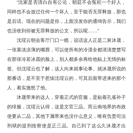
“沈家是否清白自有公论，朝廷不会冤枉一个好人，
同样也不会放过任何一个坏人，至于能否无罪释放，那也
是后话。现在的问题是你，上面没发你的通缉告示，我们
也没收到你被无罪释放的公文，所以呢……”
沈瑆云朝会客厅门口一瞧，说话这人正是二舅沐晟，
一张寡淡凉薄的嘴唇，可以使所有的冷漠全都清清楚楚写
在那张冷若冰霜的脸上，别人都多余再给他贴上无情的标
签。但沈瑆云也了解，这人向来就事论事。就沐晟所说的
那番话，是不至于惹恼沈瑆云的，可其后面带进来的那个
人，着实激怒了他。
沐晟带来的这人，穿着正式的官服，是贴着孔雀补子
的绯服，沈瑆云认得，这是文官三品。而云南地界的布政
使要从二品，其他下属带来也没什么意义，唯有负责司法
刑狱的提刑按察使是正三品。自己到了这么久沐晟才出