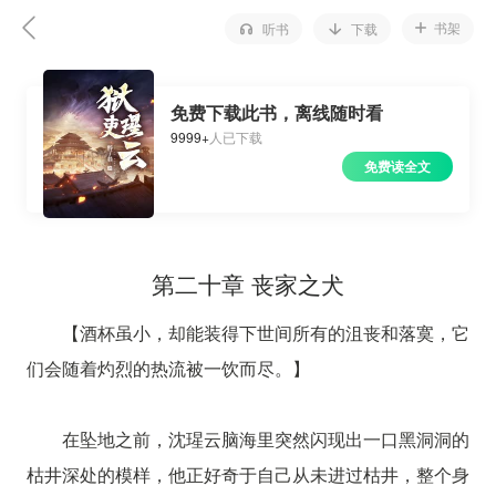
书架
听书
下载
免费下载此书，离线随时看
9999+
人已下载
免费读全文
第二十章 丧家之犬
【酒杯虽小，却能装得下世间所有的沮丧和落寞，它
们会随着灼烈的热流被一饮而尽。】
在坠地之前，沈瑆云脑海里突然闪现出一口黑洞洞的
枯井深处的模样，他正好奇于自己从未进过枯井，整个身