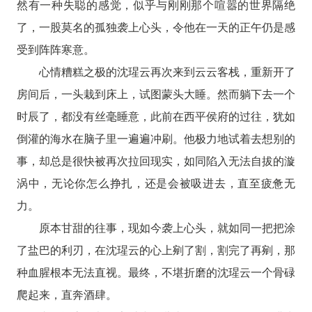
然有一种失聪的感觉，似乎与刚刚那个喧嚣的世界隔绝
了，一股莫名的孤独袭上心头，令他在一天的正午仍是感
受到阵阵寒意。
心情糟糕之极的沈瑆云再次来到云云客栈，重新开了
房间后，一头栽到床上，试图蒙头大睡。然而躺下去一个
时辰了，都没有丝毫睡意，此前在西平侯府的过往，犹如
倒灌的海水在脑子里一遍遍冲刷。他极力地试着去想别的
事，却总是很快被再次拉回现实，如同陷入无法自拔的漩
涡中，无论你怎么挣扎，还是会被吸进去，直至疲惫无
力。
原本甘甜的往事，现如今袭上心头，就如同一把把涂
了盐巴的利刃，在沈瑆云的心上剜了割，割完了再剜，那
种血腥根本无法直视。最终，不堪折磨的沈瑆云一个骨碌
爬起来，直奔酒肆。