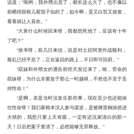
说道：“唉哟，我外甥出息了，都长这么大了，也不像以
前晒得跟根儿紫茄子似的了，如今啊，是又白皙又拔俊，
看着就让人喜欢。”
“大舅什么时候回来呀，我都想死他了，应该有十年
了吧？”
“侯爷呀，前几日来信，说是对土目阿资作战顺利，
叛乱已经平息了，正在返回的路上，不日即可回府。”
“窈妹和外甥女的通告前些天发过来了，唉，苦命的
窈妹呀，为什么非要急于那么一时越狱，不然也不至于丢
掉性命！”
“是啊，若是当时没发生那些事，现在至少也还能保
住性命呀！我们家根本没人参与谋逆，是被稀里糊涂抓进
大狱的，我想只要上天有眼，一定有还沈家清白的那一
天！日后把案子查清了，必然能够无罪释放。”