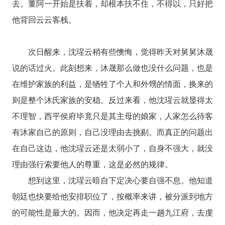
去。董阿一开始是扶着，却根本扶不住，不得以，只好把
他背回云云客栈。
次日醒来，沈瑆云稍有些懊悔，觉得昨天对舅舅沐晟
说的话过火。此刻想来，沐晟那么做也没什么问题，也是
在维护家族的利益，是牺牲了个人和外甥的情面，换来的
则是整个沐氏家族的安稳。反过来看，他沈瑆云就显得太
不理智，西平侯府毕竟只是其主母的娘家，人家怎么待客
有沐家自己的原则，自己没理由去挑剔。而真正的问题出
在自己这边，他沈瑆云还是太弱小了，自身不强大，就没
理由强行索要他人的尊重，这是必然的规律。
想到这里，沈瑆云暗自下定决心要自强不息。他知道
朝廷也快要给他安排职位了，按概率来讲，被分派到地方
的可能性是最大的。因而，他决定再走一趟九江府，去虔