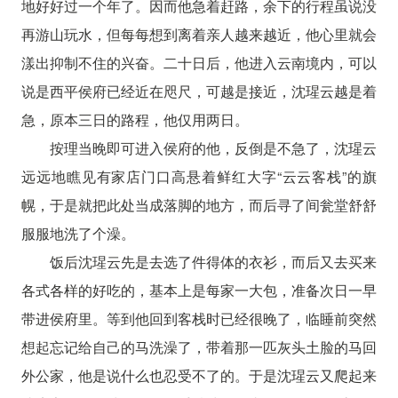
地好好过一个年了。因而他急着赶路，余下的行程虽说没
再游山玩水，但每每想到离着亲人越来越近，他心里就会
漾出抑制不住的兴奋。二十日后，他进入云南境内，可以
说是西平侯府已经近在咫尺，可越是接近，沈瑆云越是着
急，原本三日的路程，他仅用两日。
按理当晚即可进入侯府的他，反倒是不急了，沈瑆云
远远地瞧见有家店门口高悬着鲜红大字“云云客栈”的旗
幌，于是就把此处当成落脚的地方，而后寻了间瓮堂舒舒
服服地洗了个澡。
饭后沈瑆云先是去选了件得体的衣衫，而后又去买来
各式各样的好吃的，基本上是每家一大包，准备次日一早
带进侯府里。等到他回到客栈时已经很晚了，临睡前突然
想起忘记给自己的马洗澡了，带着那一匹灰头土脸的马回
外公家，他是说什么也忍受不了的。于是沈瑆云又爬起来