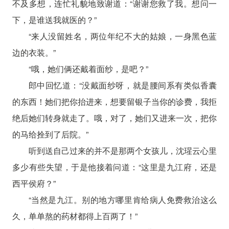
不及多想，连忙礼貌地致谢道：“谢谢您救了我。想问一
下，是谁送我就医的？”
“来人没留姓名，两位年纪不大的姑娘，一身黑色蓝
边的衣装。”
“哦，她们俩还戴着面纱，是吧？”
郎中回忆道：“没戴面纱呀，就是腰间系有类似香囊
的东西！她们把你抬进来，想要留银子当你的诊费，我拒
绝后她们转身就走了。哦，对了，她们又进来一次，把你
的马给拴到了后院。”
听到送自己过来的并不是那两个女孩儿，沈瑆云心里
多少有些失望，于是他接着问道：“这里是九江府，还是
西平侯府？”
“当然是九江。别的地方哪里肯给病人免费救治这么
久，单单熬的药材都得上百两了！”