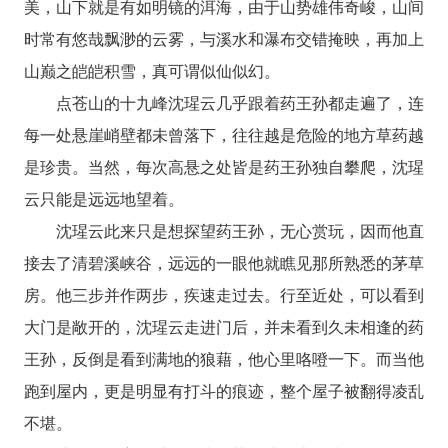
美，山下就是有如明镜的洱海，由于山势雄伟奇峻，山间
时常有悠哉飘渺的云雾，与溪水和瀑布交错掩映，再加上
山巅之皑皑积雪，真可谓似仙似幻。
点苍山的十九峰沈瑆云几乎跟着药王孙都走遍了，连
每一处悬崖峭壁都未曾落下，往往越是危险的地方草药越
是珍贵。当然，每次高悬之处皆是药王孙独自攀爬，沈瑆
云只能是远远地望着。
沈瑆云此来只是想探望药王孙，无心赏玩，因而他直
接去了清碧溪峡谷，远远的一眼他就瞧见那所熟悉的茅草
房。他三步并作两步，疾速走过去。行至近处，可以看到
大门是敞开的，沈瑆云走进门后，并未看到久未相逢的药
王孙，反倒是看到满地的狼藉，他心里咯噔一下。而当他
跑到屋内，更是明显有打斗的痕迹，整个屋子被翻得凌乱
不堪。