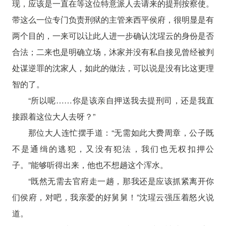
现，应该是一直在等这位特意派人去请来的提刑按察使。
带这么一位专门负责刑狱的主管来西平侯府，很明显是有
两个目的，一来可以让此人进一步确认沈瑆云的身份是否
合法；二来也是明确立场，沐家并没有私自接见曾经被判
处谋逆罪的沈家人，如此的做法，可以说是没有比这更理
智的了。
“所以呢……你是该亲自押送我去提刑司，还是我直
接跟着这位大人去呀？”
那位大人连忙摆手道：“无需如此大费周章，公子既
不是通缉的逃犯，又没有犯法，我们也无权扣押公
子。”能够听得出来，他也不想趟这个浑水。
“既然无需去官府走一趟，那我还是应该抓紧离开你
们侯府，对吧，我亲爱的好舅舅！”沈瑆云强压着怒火说
道。