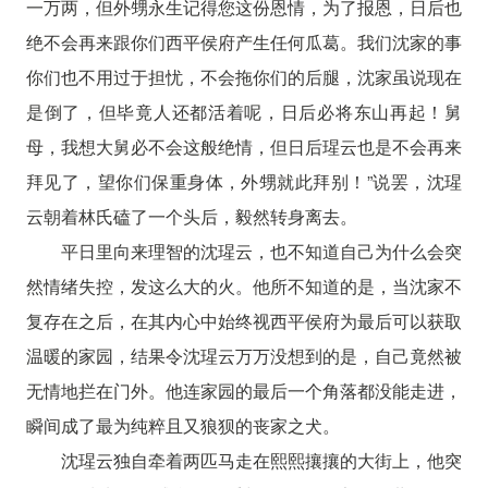
一万两，但外甥永生记得您这份恩情，为了报恩，日后也
绝不会再来跟你们西平侯府产生任何瓜葛。我们沈家的事
你们也不用过于担忧，不会拖你们的后腿，沈家虽说现在
是倒了，但毕竟人还都活着呢，日后必将东山再起！舅
母，我想大舅必不会这般绝情，但日后瑆云也是不会再来
拜见了，望你们保重身体，外甥就此拜别！”说罢，沈瑆
云朝着林氏磕了一个头后，毅然转身离去。
平日里向来理智的沈瑆云，也不知道自己为什么会突
然情绪失控，发这么大的火。他所不知道的是，当沈家不
复存在之后，在其内心中始终视西平侯府为最后可以获取
温暖的家园，结果令沈瑆云万万没想到的是，自己竟然被
无情地拦在门外。他连家园的最后一个角落都没能走进，
瞬间成了最为纯粹且又狼狈的丧家之犬。
沈瑆云独自牵着两匹马走在熙熙攘攘的大街上，他突