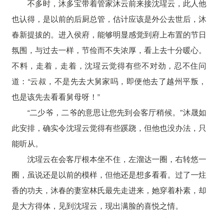
不多时，沐多宝带着管家沐云前来接沈瑆云，此人他
也认得，是以前的后厨总管，估计应该是外公去世后，沐
春新提拔的。进入侯府，能够明显感觉到府上布置的节日
氛围，与过去一样，节俭而不失浓厚，看上去十分暖心。
不料，走着，走着，沈瑆云觉得有些不对劲，忍不住问
道：“云叔，不是先去大舅家吗，即便他去了越州平叛，
也是该先去看看舅母呀！”
“二少爷，二爷的意思让您先到会客厅稍候。”沐晟如
此安排，确实令沈瑆云觉得有些蹊跷，但他也没办法，只
能听从。
沈瑆云在会客厅根本坐不住，左溜达一圈，右转悠一
圈，虽说还是以前的模样，但他还是想多看看。过了一炷
香的功夫，沐春的妻室林氏最先走进来，她穿着朴素，却
是大方得体，见到沈瑆云，现出满脸的喜悦之情。