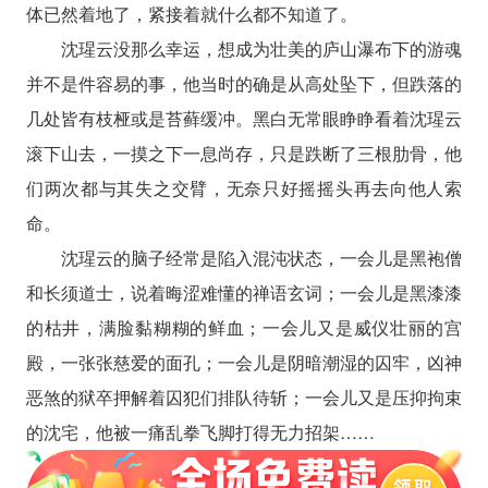
体已然着地了，紧接着就什么都不知道了。
沈瑆云没那么幸运，想成为壮美的庐山瀑布下的游魂
并不是件容易的事，他当时的确是从高处坠下，但跌落的
几处皆有枝桠或是苔藓缓冲。黑白无常眼睁睁看着沈瑆云
滚下山去，一摸之下一息尚存，只是跌断了三根肋骨，他
们两次都与其失之交臂，无奈只好摇摇头再去向他人索
命。
沈瑆云的脑子经常是陷入混沌状态，一会儿是黑袍僧
和长须道士，说着晦涩难懂的禅语玄词；一会儿是黑漆漆
的枯井，满脸黏糊糊的鲜血；一会儿又是威仪壮丽的宫
殿，一张张慈爱的面孔；一会儿是阴暗潮湿的囚牢，凶神
恶煞的狱卒押解着囚犯们排队待斩；一会儿又是压抑拘束
的沈宅，他被一痛乱拳飞脚打得无力招架……