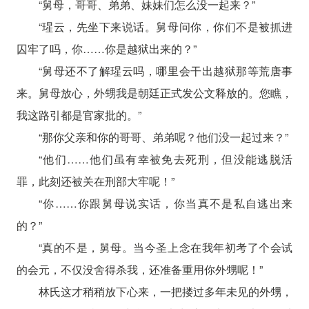
“舅母，哥哥、弟弟、妹妹们怎么没一起来？”
“瑆云，先坐下来说话。舅母问你，你们不是被抓进
囚牢了吗，你……你是越狱出来的？”
“舅母还不了解瑆云吗，哪里会干出越狱那等荒唐事
来。舅母放心，外甥我是朝廷正式发公文释放的。您瞧，
我这路引都是官家批的。”
“那你父亲和你的哥哥、弟弟呢？他们没一起过来？”
“他们……他们虽有幸被免去死刑，但没能逃脱活
罪，此刻还被关在刑部大牢呢！”
“你……你跟舅母说实话，你当真不是私自逃出来
的？”
“真的不是，舅母。当今圣上念在我年初考了个会试
的会元，不仅没舍得杀我，还准备重用你外甥呢！”
林氏这才稍稍放下心来，一把搂过多年未见的外甥，