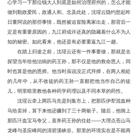
心学习一下那位钱大人到底是如何治理府州的，怎么才能
做到勤政爱民，政通人和。念及此处，沈瑆云隐约想起昨
日董阿说的那些事情，既然被迫冒险离家出走，那背后一
定是有重要原因的，九江府或许还真的隐藏着什么不为人
知的秘密。如此看来，他还是有必要重返九江一趟。
在踏上归途之前，沈瑆云还有一件事要做，那就是去
探望当年给他治病的药王孙，那不仅是他的救命恩人，同
时也算是他的恩师。他当时虽说没正式拜师，在两人相处
的几年中，从不收徒的药王孙一直都把他当作自己的徒
儿，明里暗里教他各种药学药理以及不同本草的药性。
沈瑆云牵上两匹马先是到集市上，把那匹伊犁混血种
马给卖掉，算下来他还赚到了三十两银子。随后，他骑上
那匹汗血宝马夸父，直奔药王孙的住处——大理点苍山马
龙峰与圣应峰间的清碧溪峡谷。那里的环境实在是不能再