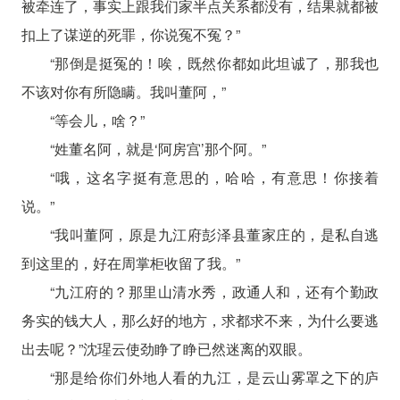
被牵连了，事实上跟我们家半点关系都没有，结果就都被
扣上了谋逆的死罪，你说冤不冤？”
“那倒是挺冤的！唉，既然你都如此坦诚了，那我也
不该对你有所隐瞒。我叫董阿，”
“等会儿，啥？”
“姓董名阿，就是‘阿房宫’那个阿。”
“哦，这名字挺有意思的，哈哈，有意思！你接着
说。”
“我叫董阿，原是九江府彭泽县董家庄的，是私自逃
到这里的，好在周掌柜收留了我。”
“九江府的？那里山清水秀，政通人和，还有个勤政
务实的钱大人，那么好的地方，求都求不来，为什么要逃
出去呢？”沈瑆云使劲睁了睁已然迷离的双眼。
“那是给你们外地人看的九江，是云山雾罩之下的庐