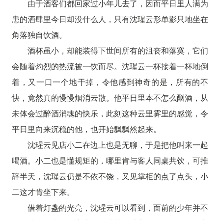
由于酒客们都回家过小年儿去了，因而平日里人满为
患的酒肆里今日却没什么人，只有沈瑆云形单影只地坐在
角落独自饮酒。
酒杯虽小，却能装得下世间所有的沮丧和落寞，它们
会随着灼烈的热流被一饮而尽。沈瑆云一杯接着一杯地倒
着，又一口一个地干掉，令他感到神奇的是，所有的不
快，竟然真的慢慢烟消云散。他平日里本不怎么酗酒，从
未体会过醉酒消魂的快乐，此刻这种云里雾里的感觉，令
平日里向来沉稳的他，也开始飘飘然起来。
沈瑆云见店小二在边上也是无聊，于是把他叫来一起
喝酒。小二也是懂规矩的，哪里肯与客人同桌共饮，可推
辞半天，沈瑆云仍是不依不饶，又见掌柜的点了点头，小
二这才肯坐下来。
借着灯盏的光亮，沈瑆云可以看到，面前的少年并不