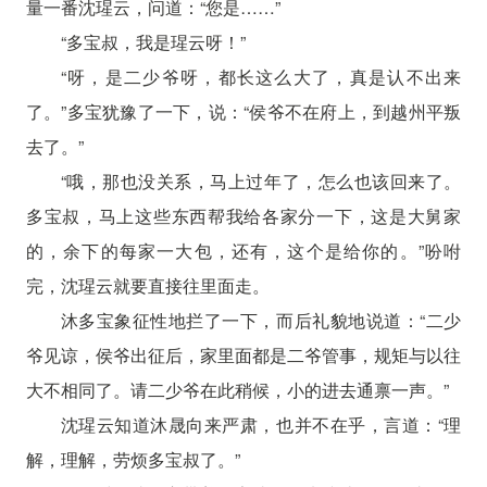
量一番沈瑆云，问道：“您是……”
“多宝叔，我是瑆云呀！”
“呀，是二少爷呀，都长这么大了，真是认不出来
了。”多宝犹豫了一下，说：“侯爷不在府上，到越州平叛
去了。”
“哦，那也没关系，马上过年了，怎么也该回来了。
多宝叔，马上这些东西帮我给各家分一下，这是大舅家
的，余下的每家一大包，还有，这个是给你的。”吩咐
完，沈瑆云就要直接往里面走。
沐多宝象征性地拦了一下，而后礼貌地说道：“二少
爷见谅，侯爷出征后，家里面都是二爷管事，规矩与以往
大不相同了。请二少爷在此稍候，小的进去通禀一声。”
沈瑆云知道沐晟向来严肃，也并不在乎，言道：“理
解，理解，劳烦多宝叔了。”