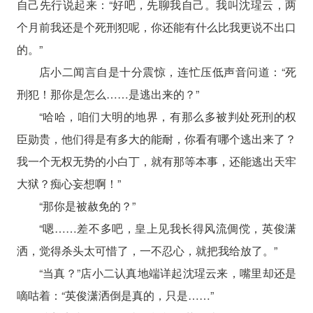
自己先行说起来：“好吧，先聊我自己。我叫沈瑆云，两
个月前我还是个死刑犯呢，你还能有什么比我更说不出口
的。”
店小二闻言自是十分震惊，连忙压低声音问道：“死
刑犯！那你是怎么……是逃出来的？”
“哈哈，咱们大明的地界，有那么多被判处死刑的权
臣勋贵，他们得是有多大的能耐，你看有哪个逃出来了？
我一个无权无势的小白丁，就有那等本事，还能逃出天牢
大狱？痴心妄想啊！”
“那你是被赦免的？”
“嗯……差不多吧，皇上见我长得风流倜傥，英俊潇
洒，觉得杀头太可惜了，一不忍心，就把我给放了。”
“当真？”店小二认真地端详起沈瑆云来，嘴里却还是
嘀咕着：“英俊潇洒倒是真的，只是……”