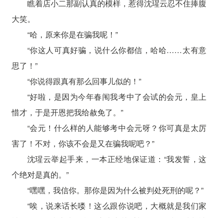
瞧着店小二那副认真的模样，惹得沈瑆云忍不住捧腹
大笑。
“哈，原来你是在骗我呢！”
“你这人可真好骗，说什么你都信，哈哈……太有意
思了！”
“你说得跟真有那么回事儿似的！”
“好啦，是因为今年春闱我考中了会试的会元，皇上
惜才，于是开恩把我给赦免了。”
“会元！什么样的人能够考中会元呀？你可真是太厉
害了！不对，你该不会是又在骗我呢吧？”
沈瑆云举起手来，一本正经地保证道：“我发誓，这
个绝对是真的。”
“嘿嘿，我信你。那你是因为什么被判处死刑的呢？”
“唉，说来话长喽！这么跟你说吧，大概就是我们家