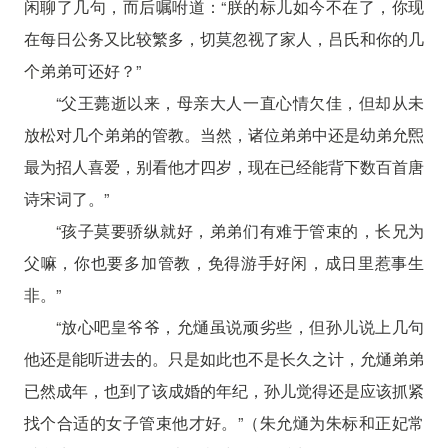
闲聊了几句，而后嘱咐道：“朕的标儿如今不在了，你现
在每日公务又比较繁多，切莫忽视了家人，吕氏和你的几
个弟弟可还好？”
“父王薨逝以来，母亲大人一直心情欠佳，但却从未
放松对几个弟弟的管教。当然，诸位弟弟中还是幼弟允煕
最为招人喜爱，别看他才四岁，现在已经能背下数百首唐
诗宋词了。”
“孩子莫要骄纵就好，弟弟们有难于管束的，长兄为
父嘛，你也要多加管教，免得游手好闲，成日里惹事生
非。”
“放心吧皇爷爷，允熥虽说顽劣些，但孙儿说上几句
他还是能听进去的。只是如此也不是长久之计，允熥弟弟
已然成年，也到了该成婚的年纪，孙儿觉得还是应该抓紧
找个合适的女子管束他才好。”（朱允熥为朱标和正妃常