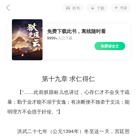
书架
听书
下载
免费下载此书，离线随时看
9999+
人已下载
免费读全文
第十九章 求仁得仁
【“……此前朕跟标儿也讲过，心存仁才不会失于疏
暴；勤于业才能不溺于安逸；有决断便不致牵于文法；能
明理方不会惑于奸佞。”】
洪武二十七年（公元1394年）冬至这一天，宫廷照