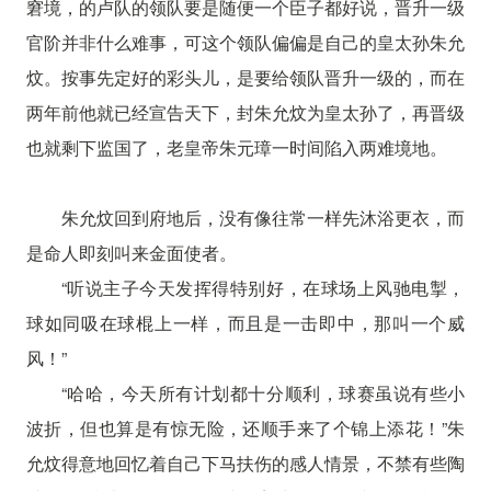
窘境，的卢队的领队要是随便一个臣子都好说，晋升一级
官阶并非什么难事，可这个领队偏偏是自己的皇太孙朱允
炆。按事先定好的彩头儿，是要给领队晋升一级的，而在
两年前他就已经宣告天下，封朱允炆为皇太孙了，再晋级
也就剩下监国了，老皇帝朱元璋一时间陷入两难境地。
朱允炆回到府地后，没有像往常一样先沐浴更衣，而
是命人即刻叫来金面使者。
“听说主子今天发挥得特别好，在球场上风驰电掣，
球如同吸在球棍上一样，而且是一击即中，那叫一个威
风！”
“哈哈，今天所有计划都十分顺利，球赛虽说有些小
波折，但也算是有惊无险，还顺手来了个锦上添花！”朱
允炆得意地回忆着自己下马扶伤的感人情景，不禁有些陶