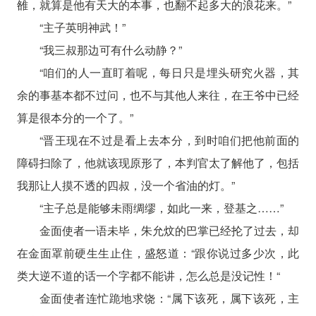
雒，就算是他有天大的本事，也翻不起多大的浪花来。”
“主子英明神武！”
“我三叔那边可有什么动静？”
“咱们的人一直盯着呢，每日只是埋头研究火器，其
余的事基本都不过问，也不与其他人来往，在王爷中已经
算是很本分的一个了。”
“晋王现在不过是看上去本分，到时咱们把他前面的
障碍扫除了，他就该现原形了，本判官太了解他了，包括
我那让人摸不透的四叔，没一个省油的灯。”
“主子总是能够未雨绸缪，如此一来，登基之……”
金面使者一语未毕，朱允炆的巴掌已经抡了过去，却
在金面罩前硬生生止住，盛怒道：“跟你说过多少次，此
类大逆不道的话一个字都不能讲，怎么总是没记性！“
金面使者连忙跪地求饶：“属下该死，属下该死，主