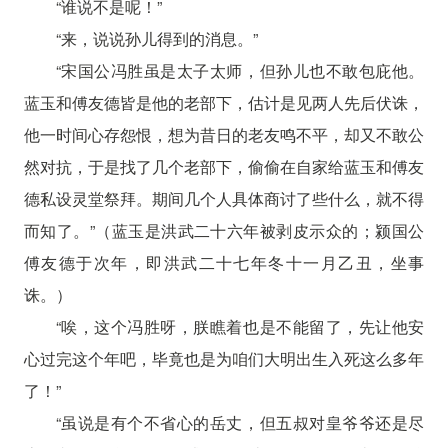
“谁说不是呢！”
“来，说说孙儿得到的消息。”
“宋国公冯胜虽是太子太师，但孙儿也不敢包庇他。
蓝玉和傅友德皆是他的老部下，估计是见两人先后伏诛，
他一时间心存怨恨，想为昔日的老友鸣不平，却又不敢公
然对抗，于是找了几个老部下，偷偷在自家给蓝玉和傅友
德私设灵堂祭拜。期间几个人具体商讨了些什么，就不得
而知了。”（蓝玉是洪武二十六年被剥皮示众的；颍国公
傅友德于次年，即洪武二十七年冬十一月乙丑，坐事
诛。）
“唉，这个冯胜呀，朕瞧着也是不能留了，先让他安
心过完这个年吧，毕竟也是为咱们大明出生入死这么多年
了！”
“虽说是有个不省心的岳丈，但五叔对皇爷爷还是尽