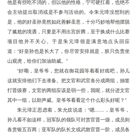
他是有些吃不消的，但以他的性格，宁可硬扛着，也绝不
会主动提出取消或是不参与活动的。令朱元璋没想到的
是，他的好圣孙竟然如此善解圣意，十分巧妙地帮他摆脱
了尴尬的境遇，只要是不用出宫折腾，至于换成什么比赛
项目他并不关心。于是朱元璋很是满意地点头回应
道：“好皇孙也是长大了，你尽管安排就是，朕只负责坐
山观虎，给你们加油助威。”
“好嘞，皇爷爷，您就在御花园等着看好戏吧，孙儿
这就安排他们下去准备。把文官和武官各分成两组，抽签
打晋级赛，文官的两组应该是弱一些，我呢，就分进文官
其中一组，以助声威。皇爷爷看看定个什么彩头好呢？”
朱元璋正思虑着，朱允炆说道：“嗯……，皇爷爷，
孙儿看不如这样，冠军队的领队可封赏官晋一级，成员则
各赏银五百两；亚军队的队长文或武散官晋一阶，成员各