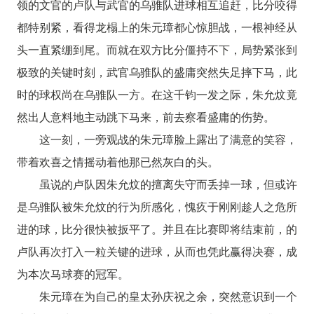
领的文官的卢队与武官的乌骓队进球相互追赶，比分咬得
都特别紧，看得龙榻上的朱元璋都心惊胆战，一根神经从
头一直紧绷到尾。而就在双方比分僵持不下，局势紧张到
极致的关键时刻，武官乌骓队的盛庸突然失足摔下马，此
时的球权尚在乌骓队一方。在这千钧一发之际，朱允炆竟
然出人意料地主动跳下马来，前去察看盛庸的伤势。
这一刻，一旁观战的朱元璋脸上露出了满意的笑容，
带着欢喜之情摇动着他那已然灰白的头。
虽说的卢队因朱允炆的擅离失守而丢掉一球，但或许
是乌骓队被朱允炆的行为所感化，愧疚于刚刚趁人之危所
进的球，比分很快被扳平了。并且在比赛即将结束前，的
卢队再次打入一粒关键的进球，从而也凭此赢得决赛，成
为本次马球赛的冠军。
朱元璋在为自己的皇太孙庆祝之余，突然意识到一个