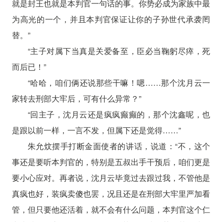
就是封王也就是本判官一句话的事。你势必成为家族中最
为高光的一个，并且本判官保证让你的子孙世代承袭罔
替。”
“主子对属下当真是关爱备至，臣必当鞠躬尽瘁，死
而后已！”
“哈哈，咱们俩还说那些干嘛！嗯……那个沈月云一
家转去刑部大牢后，可有什么异常？”
“回主子，沈月云还是疯疯癫癫的，那个沈鑫呢，也
是跟以前一样，一言不发，但属下还是觉得……”
朱允炆摆手打断金面使者的讲话，说道：“不，这个
事还是要听本判官的，特别是五叔出手干预后，咱们更是
要小心应对。再者说，沈月云毕竟过去跟过我，不管他是
真疯也好，装疯卖傻也罢，况且还是在刑部大牢里严加看
管，但只要他还活着，就不会有什么问题，本判官这个仁