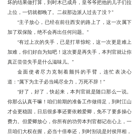
坏的结果做打算，到时木已成舟，皇爷爷把他的儿子们拉
上位，一切就都晚了。二叔那边派人过去了没？”
“主子放心，已经在前往西安的路上了，这一次属下
加了双保险，绝不会再出任何问题。”
“有过上次的失手，已是打草惊蛇，这一次更是难上
加难，你们好自为知吧！这次要是再失手，本判官就让你
真正尝尝失手是什么滋味儿。”
金面使者尽力克制着颤抖的手臂，连忙表决心
道：“属下为主子必当竭尽全力，万死不辞！”
“好了，好了，快起来，本判官就是随口那么一说。
你那么认真干嘛！咱们前期的准备工作做得足，到时江山
才会更稳固，日后很多事还要依赖爱卿，免不了要多操心
费力。但爱卿放心，你所有的功劳本判官都记在心上，一
旦咱们大权在握，必当十倍奉还，到时别说是封侯拜相，