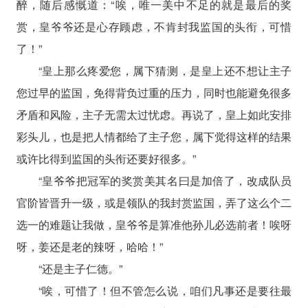
醉，随后感慨道：“唉，唯一美中不足的就是最后的奖
赏，皇爷爷还是心存顾虑，不肯封我监国的头衔，可惜
了！”
“皇上那么疼爱您，属下猜测，是皇上还不想让主子
您过早的监国，免得背负过重的压力，同时也能避免很多
矛盾和风险，主子无需太过忧虑。再说了，皇上如此安排
彩头儿，也是把人情都给了主子您，属下觉得这样的结果
或许比得到监国的头衔还要好很多。”
“皇爷爷把冠军的奖赏美其名曰是加倍了，改成队员
官阶皆晋升一级，或是领队的我封赏监国，弄了这么个二
选一的难题让我做，皇爷爷是算准他孙儿必选前者！唉呀
呀，姜还是老的辣呀，哈哈！”
“还是主子仁德。”
“唉，可惜了！但不管怎么说，咱们凡事还是要往最