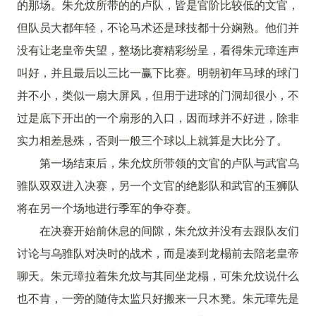
的那场。朱允炆所带的的卢队，皆是官阶比较低的文官，
但队员大都年轻，不论马术还是球技都十分娴熟。他们并
没有让老皇帝失望，整场比赛精彩纷呈，看得朱元璋连声
叫好，并且最后以三比一赢下比赛。明朝初年马球的球门
并不小，类似一扇大屏风，但用于进球的门洞却很小，不
过是底下开出的一个扇形的入口，因而球并不好进，除非
实力相差悬殊，否则一般三个球以上就算是大比分了。
第一场结束后，朱允炆所带领的文官的卢队与武官乌
骓队双双进入决赛，另一个文官的绝影队和武官的玉狮队
将在另一个场地进行季军的争夺赛。
在决赛开始前休息的间隙，朱允炆并没有去跟队友们
讨论与乌骓队对决时的战术，而是凑到龙榻前去陪老皇帝
聊天。朱元璋拉着朱允炆与其同坐龙榻，可朱允炆说什么
也不肯，一旁的随侍太监只好搬来一只木凳。朱元璋先是