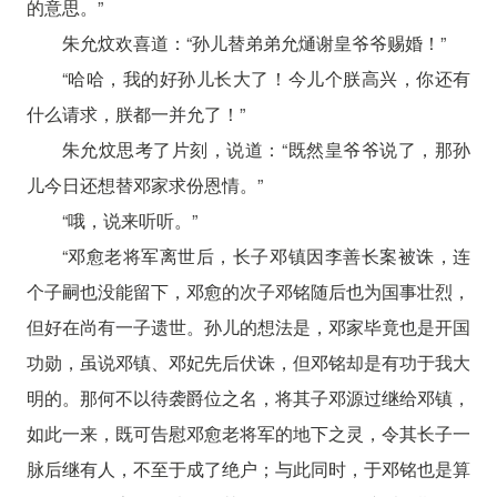
的意思。”
朱允炆欢喜道：“孙儿替弟弟允熥谢皇爷爷赐婚！”
“哈哈，我的好孙儿长大了！今儿个朕高兴，你还有
什么请求，朕都一并允了！”
朱允炆思考了片刻，说道：“既然皇爷爷说了，那孙
儿今日还想替邓家求份恩情。”
“哦，说来听听。”
“邓愈老将军离世后，长子邓镇因李善长案被诛，连
个子嗣也没能留下，邓愈的次子邓铭随后也为国事壮烈，
但好在尚有一子遗世。孙儿的想法是，邓家毕竟也是开国
功勋，虽说邓镇、邓妃先后伏诛，但邓铭却是有功于我大
明的。那何不以待袭爵位之名，将其子邓源过继给邓镇，
如此一来，既可告慰邓愈老将军的地下之灵，令其长子一
脉后继有人，不至于成了绝户；与此同时，于邓铭也是算