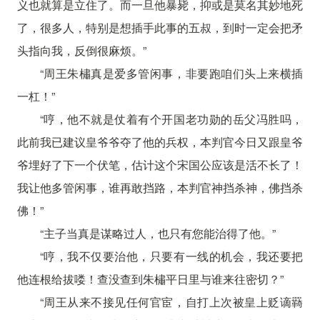
义也就算是立住了。而一旦他暴毙，抑或是莫名其妙地死
了，很多人，特别是想插手此事的五叔，到时一定会把矛
头指向我，反倒很麻烦。”
“周王朱橚真是爱多管闲事，非要跑咱们头上来横插
一杠！”
“哼，他不就是仗着有个开国老功勋的岳父冯胜吗，
此前我已建议皇爷爷夺了他的兵权，本判官今日又跟皇爷
爷埋好了下一个伏笔，估计这个宋国公应该是活不长了！
我让他多管闲事，谁再敢挡路，本判官神挡杀神，佛挡杀
佛！”
“主子当真是谋略过人，也只有您能治得了他。”
“哼，我不仅要治他，只要有一线的机会，我还要把
他连根给拔喽！查没查到朱橚平日里与谁来往密切？”
“周王从来不接见任何官宦，自打上次被皇上贬谪羇