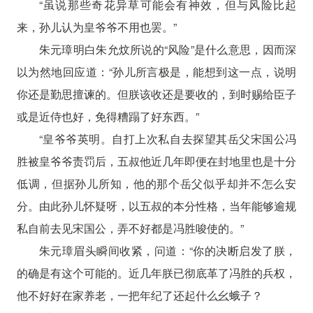
“虽说那些奇花异草可能会有神效，但与风险比起
来，孙儿认为皇爷爷不用也罢。”
朱元璋明白朱允炆所说的“风险”是什么意思，因而深
以为然地回应道：“孙儿所言极是，能想到这一点，说明
你还是勤思擅谏的。但朕该收还是要收的，到时赐给臣子
或是近侍也好，免得糟蹋了好东西。”
“皇爷爷英明。自打上次私自去探望其岳父宋国公冯
胜被皇爷爷责罚后，五叔他近几年即便在封地里也是十分
低调，但据孙儿所知，他的那个岳父似乎却并不怎么安
分。由此孙儿怀疑呀，以五叔的本分性格，当年能够逾规
私自前去见宋国公，弄不好都是冯胜唆使的。”
朱元璋眉头瞬间收紧，问道：“你的决断启发了朕，
的确是有这个可能的。近几年朕已彻底革了冯胜的兵权，
他不好好在家养老，一把年纪了还起什么幺蛾子？