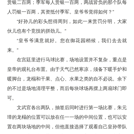
赏银二百两；季军每人赏银一百两，两战皆负的那个队每
人罚银一百两，其资抵付季军。皇爷爷觉得如何？”
“好孙儿的彩头想得周到，如此一来赏罚分明，大家
伙儿也有个竞技的拼劲儿。”
“皇爷爷满意就好。您在御花园稍候，我们去去就
来。”
在宫廷里进行马球比赛，场地设置并不复杂，重点是
皇帝的观礼台布置。由于天气已然寒凉，须备下暖手炉和
暖脚台，龙榻和干果、点心、水果之类的自不必说。余下
的不过是场地清理平整，而后每块球场再摆上两扇球门即
可。
文武官各出两队，抽签后同时进行第一场比赛，朱元
璋的龙榻的位置可以放在任一一场的中间位置，也可以安
置在两块场地的中间，但他直接选择了观看自己皇孙带队