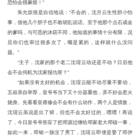
恐怕会很麻烦！”
朱允炆很是自信地说：“不会的，沈月云生性胆小怕
事，借他几个胆子也不敢胡乱说话。至于他那个点石成金
的爹吗，与可恶的沐窈不同，他知道的事情十分有限，况
且你们也审过很多次了，嘴是紧的，这样就什么没问
题。”
“主子，沈家的那个老二沈瑆云动还是不动？日后他
会不会伺机为沈家报仇呀？”
“如果没有太好的机会，沈瑆云能不动尽量不要动，
五叔亲自举荐，皇爷爷当下又十分器重他，弄不好会惹火
烧身。先看看皇甫修会不会有什么动作，两个人是情敌，
沈瑆云虽说是出了狱，但也不会太好过的，嘿嘿！再说
了，今日皇爷爷答应了把邓源过继给邓家老大邓镇一事，
如此一来，邓铭一脉没了男丁，沈瑆云即便是娶了邓伊