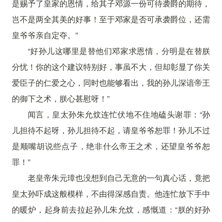
是赐予了皇家的恩情，给其子邓源一份可待袭爵的期待，
岂不是两全其美的好事！至于邓家是否可承袭爵位，还需
皇爷爷亲自定夺。”
“好孙儿这哪里是替他们邓家求恩情，分明是在替朕
分忧！你的这个建议特别好，事虽不大，但却彰显了你关
爱臣子的仁爱之心，同时也能够看出，我的孙儿深谙帝王
的御下之术，朕心甚慰呀！”
闻言，皇太孙朱允炆连忙伏地不住地磕头谢罪：“孙
儿担待不起呀，孙儿担待不起，请皇爷爷恕罪！孙儿不过
是顺嘴胡说些点子，绝非什么帝王之术，还望皇爷爷恕
罪！”
老皇帝朱元璋也没想到自己无意的一句真心话，竟把
皇太孙吓成这般模样，不由得深感自责。他连忙放下手中
的暖炉，起身前去拉起孙儿朱允炆，感慨道：“朕的好孙