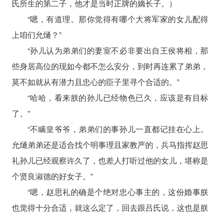
氏所生的第二子，他才是当时正牌的嫡长子。）
“嗯，有道理。那你觉得有哪个大将军家的女儿配得
上咱们允熥？”
“孙儿认为弟弟们的妻室不必非要出自王侯将相，那
些身居高位的现如今都不怎么安分，到时再连累了弟弟，
莫不如就从有潜力且忠心的臣子里寻个合适的。”
“哈哈，看来朕的孙儿已经物色已久，应该是有目标
了。”
“不瞒皇爷爷，弟弟们的事孙儿一直都记挂在心上。
允熥弟弟还是适合找个明事理且家教严的，兵马指挥赵思
礼孙儿已经观察许久了，也差人打听过他的女儿，堪称是
个贤良淑德的好女子。”
“嗯，赵思礼的确是个绝对忠心事主的，这份婚事朕
也觉得十分合适，就这么定了，回去跟吕氏说，这也是朕