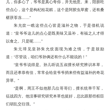
儿，你多心了，爷爷是真心夸你，并无他意。来，陪朕吃
些点心，这个是枸杞桂花糕，这个是阿胶虫草蜜，还有桑
椹茯苓冻……”
朱允炆一瞧这些点心皆是滋补之物，于是借机说
道：“皇爷爷这儿的点心是既美味又温补，有福之人才得
以食之。只是呢……”
朱元璋见皇孙朱允炆面现为难之情，于是鼓励
道：“尽管说，咱们爷孙俩还有什么不能说的！”
“皇爷爷说得是。孙儿听说五叔擅长研究辨识本草，
而且还孝恭有佳，常常会给皇爷爷捎来些有益滋补的奇花
异草。”
“是啊，周王不似他那几位哥哥们，擅长统率千军，
征战四方。他没事研究研究本草也挺好，总比跟那些权臣
们胡乱交往强。”