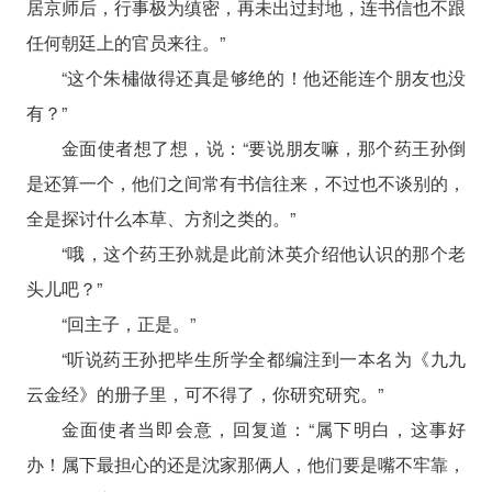
居京师后，行事极为缜密，再未出过封地，连书信也不跟
任何朝廷上的官员来往。”
“这个朱橚做得还真是够绝的！他还能连个朋友也没
有？”
金面使者想了想，说：“要说朋友嘛，那个药王孙倒
是还算一个，他们之间常有书信往来，不过也不谈别的，
全是探讨什么本草、方剂之类的。”
“哦，这个药王孙就是此前沐英介绍他认识的那个老
头儿吧？”
“回主子，正是。”
“听说药王孙把毕生所学全都编注到一本名为《九九
云金经》的册子里，可不得了，你研究研究。”
金面使者当即会意，回复道：“属下明白，这事好
办！属下最担心的还是沈家那俩人，他们要是嘴不牢靠，