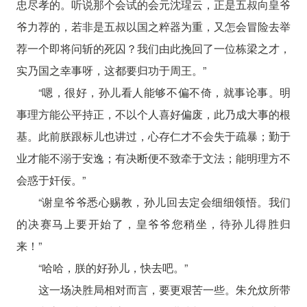
忠尽孝的。听说那个会试的会元沈瑆云，正是五叔向皇爷
爷力荐的，若非是五叔以国之粹器为重，又怎会冒险去举
荐一个即将问斩的死囚？我们由此挽回了一位栋梁之才，
实乃国之幸事呀，这都要归功于周王。”
“嗯，很好，孙儿看人能够不偏不倚，就事论事。明
事理方能公平持正，不以个人喜好偏废，此乃成大事的根
基。此前朕跟标儿也讲过，心存仁才不会失于疏暴；勤于
业才能不溺于安逸；有决断便不致牵于文法；能明理方不
会惑于奸佞。”
“谢皇爷爷悉心赐教，孙儿回去定会细细领悟。我们
的决赛马上要开始了，皇爷爷您稍坐，待孙儿得胜归
来！”
“哈哈，朕的好孙儿，快去吧。”
这一场决胜局相对而言，要更艰苦一些。朱允炆所带