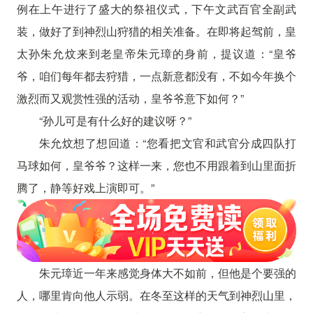
例在上午进行了盛大的祭祖仪式，下午文武百官全副武
装，做好了到神烈山狩猎的相关准备。在即将起驾前，皇
太孙朱允炆来到老皇帝朱元璋的身前，提议道：“皇爷
爷，咱们每年都去狩猎，一点新意都没有，不如今年换个
激烈而又观赏性强的活动，皇爷爷意下如何？”
“孙儿可是有什么好的建议呀？”
朱允炆想了想回道：“您看把文官和武官分成四队打
马球如何，皇爷爷？这样一来，您也不用跟着到山里面折
腾了，静等好戏上演即可。”
朱元璋近一年来感觉身体大不如前，但他是个要强的
人，哪里肯向他人示弱。在冬至这样的天气到神烈山里，