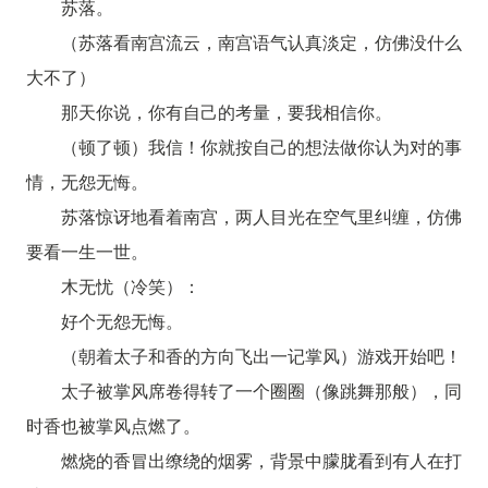
苏落。
（苏落看南宫流云，南宫语气认真淡定，仿佛没什么
大不了）
那天你说，你有自己的考量，要我相信你。
（顿了顿）我信！你就按自己的想法做你认为对的事
情，无怨无悔。
苏落惊讶地看着南宫，两人目光在空气里纠缠，仿佛
要看一生一世。
木无忧（冷笑）：
好个无怨无悔。
（朝着太子和香的方向飞出一记掌风）游戏开始吧！
太子被掌风席卷得转了一个圈圈（像跳舞那般），同
时香也被掌风点燃了。
燃烧的香冒出缭绕的烟雾，背景中朦胧看到有人在打