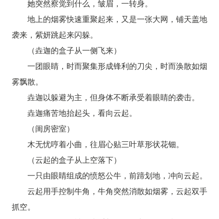
她突然察觉到什么，皱眉，一转身。
地上的烟雾快速重聚起来，又是一张大网，铺天盖地
袭来，紫妍跳起来闪躲。
（垚迦的盒子从一侧飞来）
一团眼睛，时而聚集形成锋利的刀尖，时而涣散如烟
雾飘散。
垚迦以躲避为主，但身体不断承受着眼睛的袭击。
垚迦痛苦地抬起头，看向云起。
（闺房密室）
木无忧哼着小曲，往眉心贴三叶草形状花钿。
（云起的盒子从上空落下）
一只由眼睛组成的愤怒公牛，前蹄划地，冲向云起。
云起用手控制牛角，牛角突然消散如烟雾，云起双手
抓空。