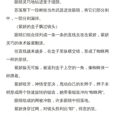
眼睛灵巧地钻进笼子缝隙。
苏落掰下一段树枝当作武器进攻眼睛，将它们部分刺
中，一部分则漏掉。
（紫妍的盒子飘过镜头）
眼睛们组合排列成一条一条的直线去攻击紫妍，紫妍
灵巧的体术躲避翻滚。
但直线越来越多，在盒子里纵横交错，形成了蜘蛛网
一样的形状。
紫妍躲无可躲，被逼到盒子上空的一角，像蜘蛛侠一
样蹲着。
紫妍咬牙，神情变坚决，甩动自己的长辫子，辫子末
梢形成两个快速旋转的锯齿，她带着锯齿冲向“蜘蛛网”。
眼睛组成的网被冲散，许多眼睛中招落地。
紫妍身穿过网，对镜头胜利比“耶”，得意的笑。