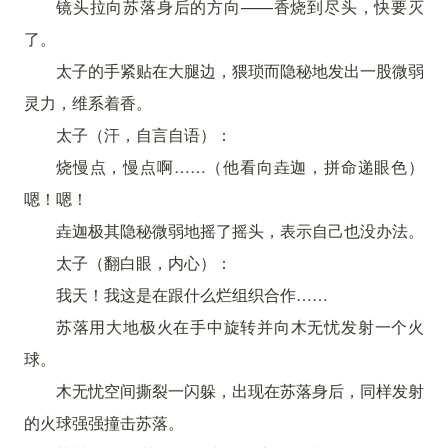
镜头拉向苏落身后的方向——香烧到尽头，快要灭
了。
太子的手紧贴在大腿边，猥琐而隐秘地发出一股微弱
灵力，维系着香。
太子（汗，自言自语）：
烧慢点，慢点啊……（他看向垚迦，拼命递眼色）
嗯！嗯！
垚迦极其隐秘微弱地摇了摇头，表示自己也没办法。
太子（翻白眼，内心）：
我天！我这是在跟什么烂组织合作……
苏落用大地极火在手中旋转并向木无忧发射一个火
球。
木无忧空间撕裂一闪躲，出现在苏落身后，同样发射
的火球强强撞击苏落。