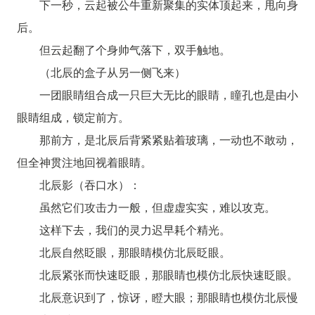
下一秒，云起被公牛重新聚集的实体顶起来，甩向身
后。
但云起翻了个身帅气落下，双手触地。
（北辰的盒子从另一侧飞来）
一团眼睛组合成一只巨大无比的眼睛，瞳孔也是由小
眼睛组成，锁定前方。
那前方，是北辰后背紧紧贴着玻璃，一动也不敢动，
但全神贯注地回视着眼睛。
北辰影（吞口水）：
虽然它们攻击力一般，但虚虚实实，难以攻克。
这样下去，我们的灵力迟早耗个精光。
北辰自然眨眼，那眼睛模仿北辰眨眼。
北辰紧张而快速眨眼，那眼睛也模仿北辰快速眨眼。
北辰意识到了，惊讶，瞪大眼；那眼睛也模仿北辰慢