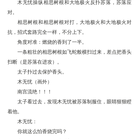
木无忧操纵相思树根和大地极火反扑苏落，苏落应
对。
相思树根和相思树根对打，大地极火和大地极火对
抗，招式套路完全一样，不分上下。
角度对准：燃烧的香到了一半。
一条粗壮的相思树根如飞蛇般横扫过来，差点把香头
扫断（是苏落在进攻）。
太子扑过去保护香头。
木无忧（画外）
南宫流绝！！！
太子看过去，发现木无忧被苏落制服住，眼睛狠狠瞪
着他。
木无忧：
你就这么怕香烧完吗？