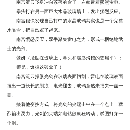
南宫流云飞身冲向苏落的盒子，右拳带着熊熊雷电。
拳头打在另一面巨大水晶玻璃墙上，发出猛烈反应。
南宫很快发现自己打中的水晶玻璃其实也是一个完整
水晶盒，把自己罩了起来。
南宫愤怒反应，双手聚集雷电之力，形成一柄绝地武
士的光剑。
紫妍（脸贴在玻璃上，鼻头和嘴唇滑稽的变扁平）：
师兄，爆掉这破盒子！
南宫流云操纵光剑在玻璃表面切割，雷电在玻璃表面
拉出一道长长的划痕，电光褪去，玻璃竟然未损失一丝一
毫。
接着他变换方式，将光剑的尖端击中在一个点上，猛
烈输出灵力，光剑的尖端如电钻般疯狂转动，试图打穿一
个洞。