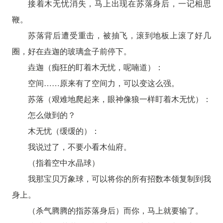
接着木无忧消失，马上出现在苏落身后，一记相思
鞭。
苏落背后遭受重击，被抽飞，滚到地板上滚了好几
圈，好在垚迦的玻璃盒子前停下。
垚迦（痴狂的盯着木无忧，呢喃道）：
空间……原来有了空间力，可以变这么强。
苏落（艰难地爬起来，眼神像狼一样盯着木无忧）：
怎么做到的？
木无忧（缓缓的）：
我说过了，不要小看木仙府。
（指着空中水晶球）
我那宝贝万象球，可以将你的所有招数本领复制到我
身上。
（杀气腾腾的指苏落身后）而你，马上就要输了。