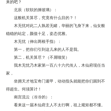
来的吧？
北辰（软软的捶玻璃）：
这般机关算尽，究竟有什么目的？！
木无忧对此二人孰若无睹，华丽的飞身下来，仙女般
稳稳的站定，颜值十足，姿态优雅。
木无忧（伸出两根手指）：
第一，把你们引到这儿来的人不是我。
第二，机关算尽？（不屑嗤笑）
我木无忧乃木家第一百八十六代传人，木仙府现任当
家，
坐拥天才地宝奇门遁甲，动动指头就能把你们困到不
得超生。何须算计！
南宫流云（冷冷的）：
看来这一届木仙府主人不太行啊，祖上规矩都不懂。