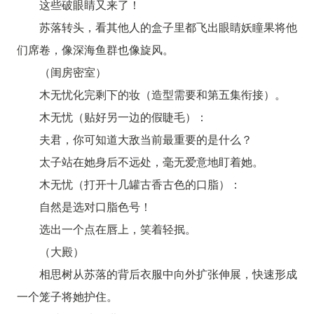
这些破眼睛又来了！
苏落转头，看其他人的盒子里都飞出眼睛妖瞳果将他
们席卷，像深海鱼群也像旋风。
（闺房密室）
木无忧化完剩下的妆（造型需要和第五集衔接）。
木无忧（贴好另一边的假睫毛）：
夫君，你可知道大敌当前最重要的是什么？
太子站在她身后不远处，毫无爱意地盯着她。
木无忧（打开十几罐古香古色的口脂）：
自然是选对口脂色号！
选出一个点在唇上，笑着轻抿。
（大殿）
相思树从苏落的背后衣服中向外扩张伸展，快速形成
一个笼子将她护住。