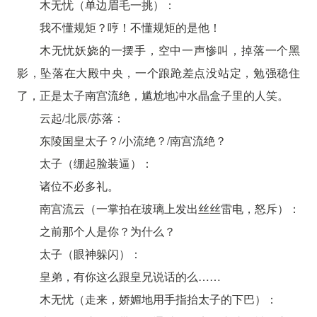
木无忧（单边眉毛一挑）：
我不懂规矩？哼！不懂规矩的是他！
木无忧妖娆的一摆手，空中一声惨叫，掉落一个黑
影，坠落在大殿中央，一个踉跄差点没站定，勉强稳住
了，正是太子南宫流绝，尴尬地冲水晶盒子里的人笑。
云起/北辰/苏落：
东陵国皇太子？/小流绝？/南宫流绝？
太子（绷起脸装逼）：
诸位不必多礼。
南宫流云（一掌拍在玻璃上发出丝丝雷电，怒斥）：
之前那个人是你？为什么？
太子（眼神躲闪）：
皇弟，有你这么跟皇兄说话的么……
木无忧（走来，娇媚地用手指抬太子的下巴）：