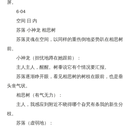
屏。
6-04
空间 日 内
苏落 小神龙 相思树
苏落灵魂在空间，以同样的重伤倒地姿势趴在相思树
前。
小神龙（担忧地蹲在她跟前）：
主人主人，醒醒。树黍说它有个情况要汇报。
苏落逐渐睁开眼，看见相思树的树枝在眼前，也是垂
头丧气状。
相思树（有气无力）：
主人，我感应到附近不晓得哪个旮旯有条我的新生分
枝。
苏落（虚弱地）：