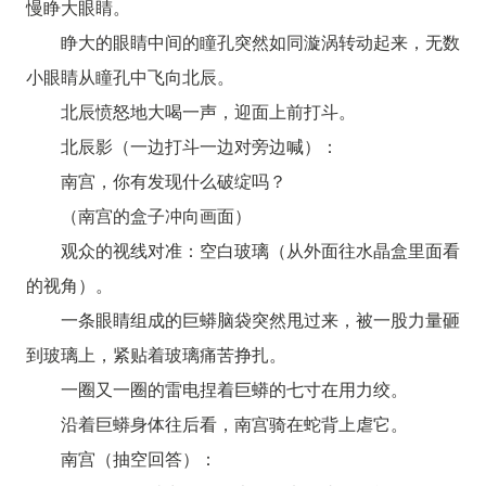
慢睁大眼睛。
睁大的眼睛中间的瞳孔突然如同漩涡转动起来，无数
小眼睛从瞳孔中飞向北辰。
北辰愤怒地大喝一声，迎面上前打斗。
北辰影（一边打斗一边对旁边喊）：
南宫，你有发现什么破绽吗？
（南宫的盒子冲向画面）
观众的视线对准：空白玻璃（从外面往水晶盒里面看
的视角）。
一条眼睛组成的巨蟒脑袋突然甩过来，被一股力量砸
到玻璃上，紧贴着玻璃痛苦挣扎。
一圈又一圈的雷电捏着巨蟒的七寸在用力绞。
沿着巨蟒身体往后看，南宫骑在蛇背上虐它。
南宫（抽空回答）：