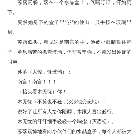
苏落闪躲，落在一个水晶盒上，气喘吁吁，汗如雨
下。
突然她身下的盒子里“啪”的伸出一只手按在玻璃里
层。
苏落低头，看见这是南宫的手，他被小眼睛勒住脖
子，窒息痛苦的抓着玻璃，但非常坚强，不愿发出疼痛的
叫声。
苏落（大惊，锤玻璃）：
南宫！南宫！！！
（抬头看木无忧）你！
木无忧（不笑也不狂，淡淡地变态地）：
说好了让所有人给你陪葬，木家人言出必行。
木无忧的纤纤细手轻轻一个响指（灭霸梗）。
苏落震惊地看向小伙伴们的水晶盒子，每个人都被大