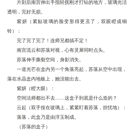
片刻后南宫伸出手指轻抚刚才打钻的地方，玻璃光洁
透明，完好无损。
紫妍（紧贴玻璃的脸变形得更丑了，双眼瞪成铜
铃）：
完了完了完了！连师兄都搞不定！
南宫流云和苏落对视，心有灵犀同时点头。
苏落伸手撕裂空间，身影消失。
一道光芒在盒内另一个角落亮起，苏落从空中出现，
落在水晶盒内地板上，她没能出去。
紫妍（瞪大眼）：
空间法师都出不去……这盒子到底是什么造的？
云起（双手按在玻璃上，紧紧盯着苏落，担忧地）：
落落，此盒乃是由浮玉制成。
（苏落的盒子）