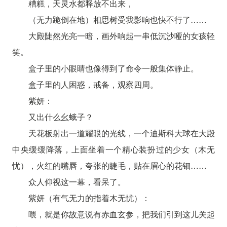
糟糕，天灵水都释放不出来，
（无力跪倒在地）相思树受我影响也快不行了……
大殿陡然光亮一暗，画外响起一串低沉沙哑的女孩轻
笑。
盒子里的小眼睛也像得到了命令一般集体静止。
盒子里的人困惑，戒备，观察四周。
紫妍：
又出什么幺蛾子？
天花板射出一道耀眼的光线，一个迪斯科大球在大殿
中央缓缓降落，上面坐着一个精心装扮过的少女（木无
忧），火红的嘴唇，夸张的睫毛，贴在眉心的花钿……
众人仰视这一幕，看呆了。
紫妍（有气无力的指着木无忧）：
喂，就是你故意说有赤血玄参，把我们引到这儿关起