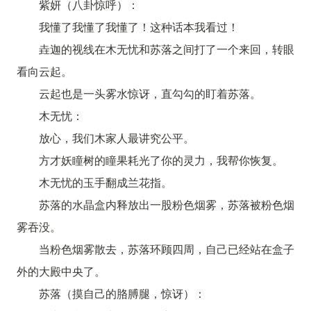
紫妍（八卦惊呼）：
我懂了我懂了我懂了！这种话本我看过！
垚迦的视线在木无忧和苏落之间打了一个来回，转眼
看向云起。
云起也是一头雾水惊讶，直勾勾的盯着苏落。
木无忧：
放心，我们木家人最讲究公平。
方才妖瞳树的瞳果耗光了你的灵力，我帮你恢复。
木无忧的玉手翻成兰花指。
苏落的水晶盒内释放出一股粉色烟雾，苏落被粉色烟
雾吞没。
当粉色烟雾散去，苏落环顾四周，自己已经站在盒子
外的大殿中央了。
苏落（摸自己的胳膊腿，惊讶）：