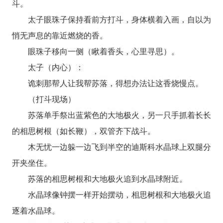
斗。
太子眼珠子保持看前方打斗，身体横着入画，自以为
悄无声息的靠近燃烧的香。
眼珠子移向一侧（瞅着香头，心里寻思）。
太子（内心）：
诡刺那帮人让我帮苏落，得想办法让这香烧慢点。
（打斗现场）
苏落单手祭出蓝紫色的大地极火，另一只手抓着长长
的相思树根（如长鞭），双管齐下战斗。
木无忧一边躲一边飞到半空的迪斯科水晶球上双腿分
开夹坐住。
苏落的相思树根和大地极火追到水晶球附近。
水晶球像钟摆一样开始摆动，相思树根和大地极火追
逐着水晶球。