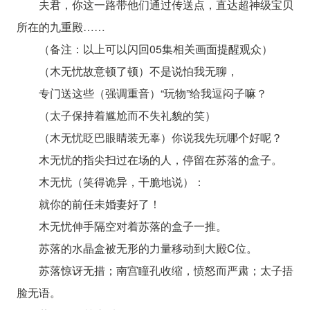
夫君，你这一路带他们通过传送点，直达超神级宝贝
所在的九重殿……
（备注：以上可以闪回05集相关画面提醒观众）
（木无忧故意顿了顿）不是说怕我无聊，
专门送这些（强调重音）“玩物”给我逗闷子嘛？
（太子保持着尴尬而不失礼貌的笑）
（木无忧眨巴眼睛装无辜）你说我先玩哪个好呢？
木无忧的指尖扫过在场的人，停留在苏落的盒子。
木无忧（笑得诡异，干脆地说）：
就你的前任未婚妻好了！
木无忧伸手隔空对着苏落的盒子一推。
苏落的水晶盒被无形的力量移动到大殿C位。
苏落惊讶无措；南宫瞳孔收缩，愤怒而严肃；太子捂
脸无语。