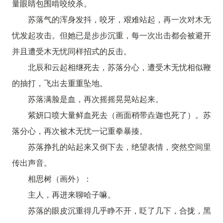
量眼睛包围啃咬绞杀。
苏落气的浑身发抖，咬牙，艰难站起，再一次对木无
忧发起攻击。但她已是步步沉重，每一次出击都会被避开
并且遭受木无忧同样招式的反击。
北辰和云起相继死去，苏落分心，遭受木无忧相似鞭
的抽打，飞出去重重坠地。
苏落满脸是血，再次摇摇晃晃站起来。
紫妍口喷大量鲜血死去（画面稍带垚迦也死了）。苏
落分心，再次被木无忧一记重拳暴揍。
苏落挣扎的站起来又倒下去，绝望表情，突然空间里
传出声音。
相思树（画外）：
主人，再进来聊哈子嘛。
苏落的眼皮沉重得几乎睁不开，眨了几下，合拢，黑