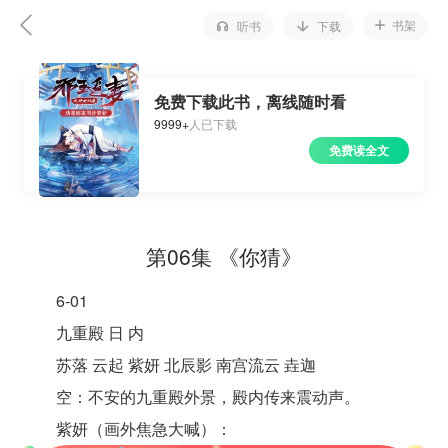
书架
听书
下载
免费下载此书，离线随时看
9999+
人已下载
免费读全文
第06集 《你猜》
6-01
九重殿 日 内
苏落 云起 紫妍 北辰影 南宫流云 垚迦
空：不安的九重殿外景，殿内传来震动声。
紫妍（画外焦急大喊）：