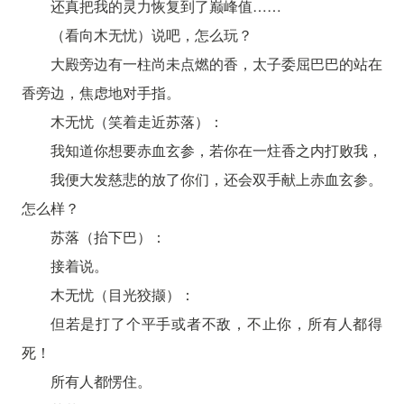
还真把我的灵力恢复到了巅峰值……
（看向木无忧）说吧，怎么玩？
大殿旁边有一柱尚未点燃的香，太子委屈巴巴的站在
香旁边，焦虑地对手指。
木无忧（笑着走近苏落）：
我知道你想要赤血玄参，若你在一炷香之内打败我，
我便大发慈悲的放了你们，还会双手献上赤血玄参。
怎么样？
苏落（抬下巴）：
接着说。
木无忧（目光狡撷）：
但若是打了个平手或者不敌，不止你，所有人都得
死！
所有人都愣住。