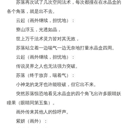
苏落再次试了几次空间法术，每次都撞在在水晶盒的
各个角落，就是出不去。
云起（画外继续，担忧地）：
寮山浮玉，光透如晶，
世上万千法术灵力皆对其无效，
苏落站立着一边喘气一边无奈地打量水晶盒四周。
云起（画外继续，担忧地）：
传说灵界之人也无法强力突破。
苏落（终于放弃，喘着气）：
小神龙的龙牙也许能咬破，但它出不来。
突然苏落惊恐地看见水晶盒的四个角飞出许多眼睛妖
瞳果（眼睛同第五集）。
画外传来其他人的惊呼声。
紫妍（画外）：