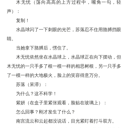
木无忧（荡向高高的上方过程中，嘴角一勾，轻
声）：
复制！
水晶球闪了一下刺眼的光芒，苏落忍不住用胳膊挡眼
睛。
当她拿下胳膊后，愣住了。
木无忧依然坐在水晶球上，水晶球正在向下摆动，但
木无忧的一只手多了根一模一样的相思树根，另一只手多
了一模一样的大地极火，脸上的笑容得意万分。
苏落（呆滞）：
为什么？这不科学！
紫妍（在盒子里紧张观看，脸贴在玻璃上）：
怎么回事？刚才发生了什么？
南宫流云和云起都没说话，目光紧盯着打斗双方。