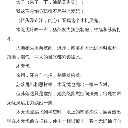
太子（呆了一下，油腻美男笑）：
我这不是怕你玩得不尽兴么爱妃！
（转头瀑布汗，内心）看我这个小机灵鬼。
木无忧冷哼一声，猛然发力摆脱制服，继续和苏落打
斗。
大地极火撞向彼此，爆炸，苏落和木无忧同时退开，
落地，喘气，两人的目光都紧锁彼此。
木无忧：
来啊，还有什么招，别藏着掖着。
苏落甩出相思树根，木无忧也抛出一根来应对。
但苏落这只是虚招，她突然撕裂空间消失，出现在木
无忧身后用力踢她一脚。
木无忧被踢飞到半空时，地上的苏落消失，幽灵般出
现在木无忧前方拦住，伸手一相思鞭子，将木无忧抽打向