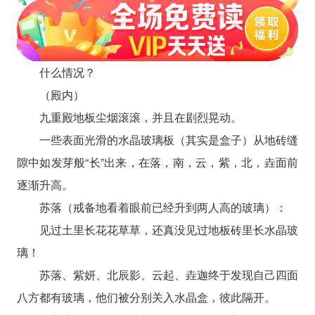
什么情况？
（殿内）
九重殿地板尘烟滚滚，并且在剧烈晃动。
一些表面光滑的水晶玻璃板（其实是盒子）从地砖缝
隙中如发芽般“长”出来，在落，南，云，紫，北，垚面前
逐渐升高。
苏落（戒备地看着眼前已经升到两人高的玻璃）：
见过土里长花花草草，还真没见过地板砖里长水晶玻
璃！
苏落、紫妍、北辰影、云起、垚迦终于发现自己四面
八方都有玻璃，他们被分别关入水晶盒，彼此隔开。