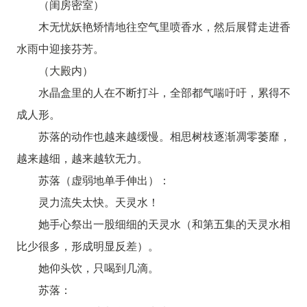
（闺房密室）
木无忧妖艳矫情地往空气里喷香水，然后展臂走进香
水雨中迎接芬芳。
（大殿内）
水晶盒里的人在不断打斗，全部都气喘吁吁，累得不
成人形。
苏落的动作也越来越缓慢。相思树枝逐渐凋零萎靡，
越来越细，越来越软无力。
苏落（虚弱地单手伸出）：
灵力流失太快。天灵水！
她手心祭出一股细细的天灵水（和第五集的天灵水相
比少很多，形成明显反差）。
她仰头饮，只喝到几滴。
苏落：