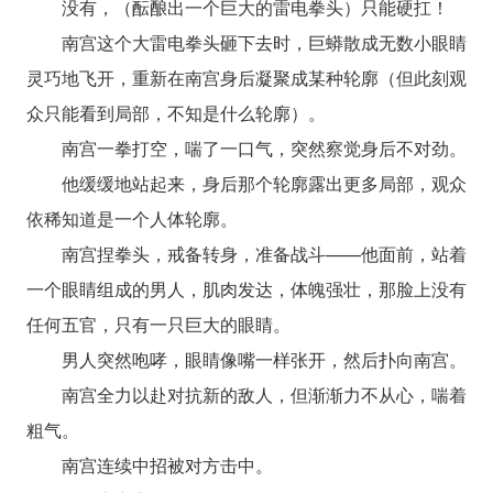
没有，（酝酿出一个巨大的雷电拳头）只能硬扛！
南宫这个大雷电拳头砸下去时，巨蟒散成无数小眼睛
灵巧地飞开，重新在南宫身后凝聚成某种轮廓（但此刻观
众只能看到局部，不知是什么轮廓）。
南宫一拳打空，喘了一口气，突然察觉身后不对劲。
他缓缓地站起来，身后那个轮廓露出更多局部，观众
依稀知道是一个人体轮廓。
南宫捏拳头，戒备转身，准备战斗——他面前，站着
一个眼睛组成的男人，肌肉发达，体魄强壮，那脸上没有
任何五官，只有一只巨大的眼睛。
男人突然咆哮，眼睛像嘴一样张开，然后扑向南宫。
南宫全力以赴对抗新的敌人，但渐渐力不从心，喘着
粗气。
南宫连续中招被对方击中。