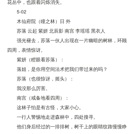
花丛中，也跟着闪烁消失。
5-02
木仙府院（瞳之林）日 外
苏落 云起 紫妍 北辰影 南宫 李瑶瑶 黑衣人
强光褪去，苏落一伙人出现在一片幽暗的树林，环顾
四周，表情惊讶。
紫妍（瞪眼看苏落）：
落姐，是你用空间法术把我们带过来的吗？
苏落（也很惊讶，摇头）：
我没那么厉害。
南宫（戒备地看四周）：
这林子怕是有古怪，大家小心。
一行人警惕地走进森林中，四处搜寻。
他们身后经过的一排排树，树干上的眼睛纹路慢慢睁