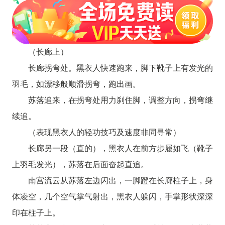
（长廊上）
长廊拐弯处。黑衣人快速跑来，脚下靴子上有发光的
羽毛，如漂移般顺滑拐弯，跑出画。
苏落追来，在拐弯处用力刹住脚，调整方向，拐弯继
续追。
（表现黑衣人的轻功技巧及速度非同寻常）
长廊另一段（直的），黑衣人在前方步履如飞（靴子
上羽毛发光），苏落在后面奋起直追。
南宫流云从苏落左边闪出，一脚蹬在长廊柱子上，身
体凌空，几个空气掌气射出，黑衣人躲闪，手掌形状深深
印在柱子上。