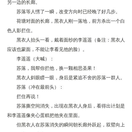
另一边的长廊。
苏落等人愣了一瞬，改变方向时已经晚了好几步。
荷塘对面的长廊，黑衣人刚一落地，前方杀出一个白
色人影拦住。
黑衣人抬头一看，戴着面纱的李遥遥（备注：黑衣人
应该也蒙面，不能让李看见他的脸）。
李遥遥（大喊）：
苏落，我帮你拦他，换一颗相思圣果！
黑衣人斜眼瞟一眼，身后是紧追不舍的苏落一群人。
苏落（冲在最前头）：
拦住再说！
苏落撕空间消失，出现在黑衣人身后，看得出计划是
和李遥遥像夹心蛋糕把他夹在里面。
但黑衣人在苏落消失的瞬间朝长廊外跃起，双臂向上