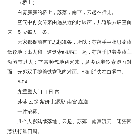
（桥上）
白雾朦朦的桥上，苏落，南宫，云起在行走。
空气中再次传来由远及近的呼啸声，几道铁索破空而
来，对应每人一条。
大家都提前有了思想准备，所以：苏落手中相思蔓藤
敏锐地飞出去和一道铁索纠缠在一起，苏落手抓着蔓藤主
动被带过去；南宫帅气地跳起来，足尖踩着铁索跑向对
面；云起双手拽着铁索飞向对面。他们消失在白雾中。
5-04
九重殿大门口 日 内
苏落 云起 紫妍 北辰影 南宫 垚迦
一片浓雾。
几个人影陆续落地，云起、苏落、南宫流云，迷茫困
惑状打量四周。