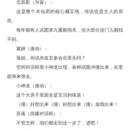
北辰影（兴奋）：
这是整个木仙府的核心藏宝地，传说也是主人的居
所。
每年都有人试图来九重殿闯关，但大部分连门儿都找
不到。
紫妍（激动）：
落姐，你说赤血玄参会在里头吗？
空间对话框里小神龙出现，各种试图冲撞出来，在里
面弹来弹去。
小神龙（激动）：
这个大房子里面全是宝贝的味道！
（撞）好想出来（撞）好想出来（撞）放我出来！
苏落（捏爆对话框）：
不管怎样，咱们都走到这一步了，进吧！