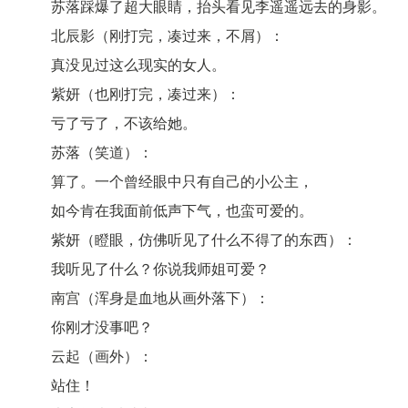
苏落踩爆了超大眼睛，抬头看见李遥遥远去的身影。
北辰影（刚打完，凑过来，不屑）：
真没见过这么现实的女人。
紫妍（也刚打完，凑过来）：
亏了亏了，不该给她。
苏落（笑道）：
算了。一个曾经眼中只有自己的小公主，
如今肯在我面前低声下气，也蛮可爱的。
紫妍（瞪眼，仿佛听见了什么不得了的东西）：
我听见了什么？你说我师姐可爱？
南宫（浑身是血地从画外落下）：
你刚才没事吧？
云起（画外）：
站住！