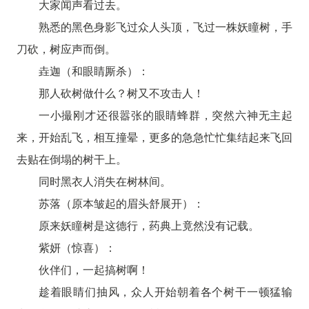
大家闻声看过去。
熟悉的黑色身影飞过众人头顶，飞过一株妖瞳树，手
刀砍，树应声而倒。
垚迦（和眼睛厮杀）：
那人砍树做什么？树又不攻击人！
一小撮刚才还很嚣张的眼睛蜂群，突然六神无主起
来，开始乱飞，相互撞晕，更多的急急忙忙集结起来飞回
去贴在倒塌的树干上。
同时黑衣人消失在树林间。
苏落（原本皱起的眉头舒展开）：
原来妖瞳树是这德行，药典上竟然没有记载。
紫妍（惊喜）：
伙伴们，一起搞树啊！
趁着眼睛们抽风，众人开始朝着各个树干一顿猛输