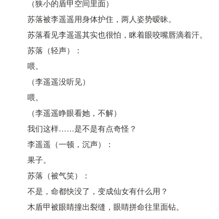
（狭小的盾甲空间里面）
苏落被李遥遥用身体护住，两人姿势暧昧。
苏落看见李遥遥其实也很怕，眯着眼咬嘴唇滴着汗。
苏落（轻声）：
喂。
（李遥遥没听见）
喂。
（李遥遥睁眼看她，不解）
我们这样……是不是有点奇怪？
李遥遥（一顿，沉声）：
果子。
苏落（被气笑）：
不是，命都快没了，变成仙女有什么用？
木盾甲被眼睛撞出裂缝，眼睛拼命往里面钻。