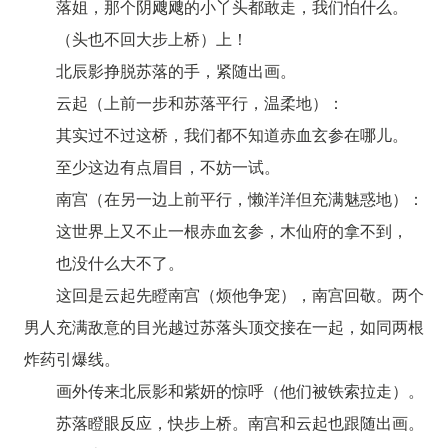
落姐，那个阴飕飕的小丫头都敢走，我们怕什么。
（头也不回大步上桥）上！
北辰影挣脱苏落的手，紧随出画。
云起（上前一步和苏落平行，温柔地）：
其实过不过这桥，我们都不知道赤血玄参在哪儿。
至少这边有点眉目，不妨一试。
南宫（在另一边上前平行，懒洋洋但充满魅惑地）：
这世界上又不止一根赤血玄参，木仙府的拿不到，
也没什么大不了。
这回是云起先瞪南宫（烦他争宠），南宫回敬。两个
男人充满敌意的目光越过苏落头顶交接在一起，如同两根
炸药引爆线。
画外传来北辰影和紫妍的惊呼（他们被铁索拉走）。
苏落瞪眼反应，快步上桥。南宫和云起也跟随出画。