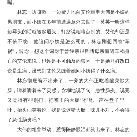
嘴。
林忘一边咳嗽，一边费力地向艾伦重申大伟是小姨的
男朋友，而小姨在多年前遭遇意外去世了。莫英一听这样
触霉头的话就皱起眉头，打岔说咱聊点别的。艾伦却还是
不依不饶，他追问小姨是怎么死的，林忘刚想回答“车
祸”，转念一想这个词对于曾经亲眼目睹母亲遭遇车祸身
亡的艾伦来说，也许是不可触及的禁区，于是她只好改口
说是生病，没想到艾伦又缠着她问小姨得了什么病。
林忘彻底编不出来了，一旁的大伟正吃着酸菜炒大
肠，嚼着嚼着来了灵感，含糊地说了句：急性肠炎。说完
又觉得有些别扭，把嘴里的大肠“呸”地一声往盘子里一
吐，抬头讪笑着说：我是说这猪大肠，味儿不对，不会得
了急性肠炎吧？
大伟的粗鲁举动，惹得陈静眼泪都笑出来了。林忘的