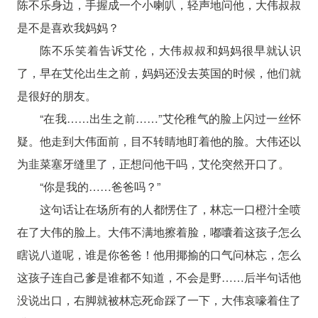
陈不乐身边，手握成一个小喇叭，轻声地问他，大伟叔叔
是不是喜欢我妈妈？
陈不乐笑着告诉艾伦，大伟叔叔和妈妈很早就认识
了，早在艾伦出生之前，妈妈还没去英国的时候，他们就
是很好的朋友。
“在我……出生之前……”艾伦稚气的脸上闪过一丝怀
疑。他走到大伟面前，目不转睛地盯着他的脸。大伟还以
为韭菜塞牙缝里了，正想问他干吗，艾伦突然开口了。
“你是我的……爸爸吗？”
这句话让在场所有的人都愣住了，林忘一口橙汁全喷
在了大伟的脸上。大伟不满地擦着脸，嘟囔着这孩子怎么
瞎说八道呢，谁是你爸爸！他用揶揄的口气问林忘，怎么
这孩子连自己爹是谁都不知道，不会是野……后半句话他
没说出口，右脚就被林忘死命踩了一下，大伟哀嚎着住了