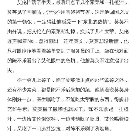
艾伦忙活了半天，最后只点了几个素菜和一扎橙汁，
莫英见了直嘀咕，让他不用替姥姥节省，这是他回国之后
的第一顿饭，一定得让他感受一下“东北的热情”。莫英不
由分说，把艾伦点的素菜都划掉，换成了几个大荤。艾伦
连声喊着No，急得蹦出一连串英文，莫英却没听懂，他
只好眼睁睁地看着菜单交到了服务员的手上。坐在他对面
的陈不乐看出了艾伦眼中的急切，他趁莫英不注意溜了出
去。
不一会儿上菜了，除了莫英做主点的那些荤菜之外，
还有不少素菜，都是陈不乐后来加的菜。他笑着说莫英身
体刚好一点，医生嘱咐了，不能吃太荤腥的东西，得多补
充维生素。莫英撇了撇嘴也就罢了。陈不乐拿起一扎橙
汁，一边给艾伦倒饮料，一边冲他眨了眨眼。艾伦喝着橙
汁，又吃了一口凉拌沙拉，对陈不乐咧了咧嘴角。