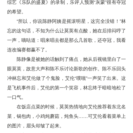
综艺《乐队的盛夏》的录制，乐评人预测“灰蒙”很有夺冠
的希望。
“所以，你说陈静阿姨是摇滚明星，这完全没错！”林
忘的这句话，不知为什么让莫英有点酸，她在后排闷哼了
一声，嘀咕道：唱来唱去都是那么几首歌，还夺冠，我看
连改编赛都赢不了。
陈静像是被她的话触到了痛点，她从后视镜里白了一
眼莫英，故意大声和陈不乐讨论新歌的创作。陈不乐回头
冲林忘和艾伦做了个鬼脸，艾伦“噗嗤”一声笑了出来。这
是飞机事件后，艾伦的第一个笑容，林忘终于暗暗地松了
一口气。
在饭店点菜的时候，莫英热情地向艾伦推荐着东北名
菜，锅包肉，小鸡炖蘑菇，炖鱼头……可艾伦看着菜单上
的图片，眉头却皱了起来。