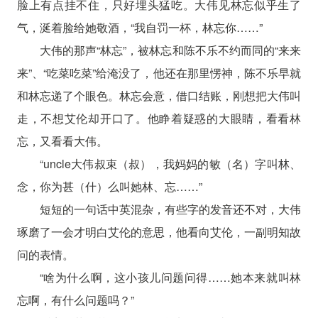
脸上有点挂不住，只好埋头猛吃。大伟见林忘似乎生了
气，涎着脸给她敬酒，“我自罚一杯，林忘你……”
大伟的那声“林忘”，被林忘和陈不乐不约而同的“来来
来”、“吃菜吃菜”给淹没了，他还在那里愣神，陈不乐早就
和林忘递了个眼色。林忘会意，借口结账，刚想把大伟叫
走，不想艾伦却开口了。他睁着疑惑的大眼睛，看看林
忘，又看看大伟。
“uncle大伟叔束（叔），我妈妈的敏（名）字叫林、
念，你为甚（什）么叫她林、忘……”
短短的一句话中英混杂，有些字的发音还不对，大伟
琢磨了一会才明白艾伦的意思，他看向艾伦，一副明知故
问的表情。
“啥为什么啊，这小孩儿问题问得……她本来就叫林
忘啊，有什么问题吗？”