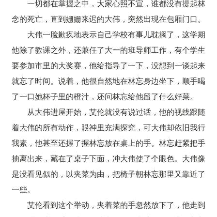
一切都在掌握之中，大家心照不宣，谁都没有提起林
念的死亡，直到姗姗来迟的大伟，突然出现在包厢门口。
大伟一脸歉疚地表示自己学校有事儿耽搁了，这学期
他除了教课之外，还兼任了大一的班导师工作，有个学生
要参加市里的大奖赛，他给指导了一下，没想到一谈起来
就忘了时间。说着，他很自然地在林忘身边坐下，顺手喝
了一口她杯子里的橙汁，还问林忘给他留了什么好菜。
从大伟进屋开始，艾伦就没有说过话，他的视线跟随
着大伟的所有动作，眼神里充满探究，可大伟却依旧我行
我素，他甚至还握了握林忘放在桌上的手。林忘赶紧把手
抽离出来，藏在了桌子下面，冲大伟使了个眼色。大伟像
是没看见似的，以夹菜为由，把椅子朝林忘那里又靠近了
一些。
艾伦看到这个举动，夹着菜的手忽然放下了，他走到