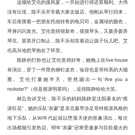
这顿给艾伦的接风宴，一开始进行得还算顺利。大伟
没有出现，陈不乐开车载大家去饭店。他刚从琴行回来，
车后座摆着一把朋友托他转售的电贝司，金属绿的颜色，
琴身闪闪发光。艾伦觉得很新奇，摸摸琴头，又拨弄拨弄
琴弦。莫英开口制止，陈不乐却笑着说让孩子玩儿吧。艾
伦高兴地把琴抱在了怀里。
陈静的打扮也让艾伦觉得好奇，她晚上在live house
有演出，穿了一件黑色铆钉皮衣，妆容也是哥特系的大烟
熏。艾伦打量她半天，突然蹦出一句“Are you a
rockstar?”（你是摇滚明星吗），逗得陈静哈哈大笑。
林忘告诉艾伦，陈不乐的妈妈陈静是沈阳著名的“摇
滚狂花”，她的乐队“灰蒙”是东北最早涉足哥特摇滚风格的
地下乐队，从90年代起就以堕落天使的形象演出，每次
出场都能引发热议。明年“灰蒙”还将受邀参与目前最火的