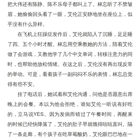
把大伟还有陈静、陈不乐母子都叫上了。林忘听了不禁皱
眉，她偷偷回头看了一眼，艾伦正安静地坐在座位上，似
乎没有什么异样。
在飞机上狂躁症发作后，艾伦就陷入了沉睡，足足睡
了四、五个小时才醒。林忘用空乘教她的方法，陪着艾伦
做了会游戏，又教他学了几个中文单词，转移注意力的同
时，也帮助他放松情绪。在这之后，艾伦没有再出现反常
的举动。可是，看着孩子一副闷闷不乐的表情，林忘总觉
得有些不安。
挂了电话后，她试着和艾伦沟通，问他是否愿意出席
晚上的会餐。本以为他会拒绝，谁知艾伦一听说有好吃
的，立马说YES。因为发病而错过了午餐时间，再醒来
的时候已经快降落了，艾伦的肚子早就饿得咕咕直叫。隔
了一条走廊，有个孩子在吃草莓酸奶，艾伦眼巴巴地在一