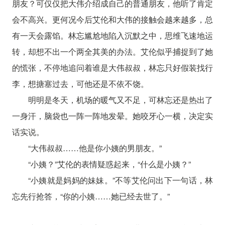
朋友？可仅仅把大伟介绍成自己的普通朋友，他听了肯定
会不高兴。更何况今后艾伦和大伟的接触会越来越多，总
有一天会露馅。林忘尴尬地陷入沉默之中，思维飞速地运
转，却想不出一个两全其美的办法。艾伦似乎捕捉到了她
的慌张，不停地追问着谁是大伟叔叔，林忘只好假装找行
李，想搪塞过去，可他还是不依不饶。
明明是冬天，机场的暖气又不足，可林忘还是热出了
一身汗，脑袋也一阵一阵地发晕。她咬牙心一横，决定实
话实说。
“大伟叔叔……他是你小姨的男朋友。”
“小姨？”艾伦的表情疑惑起来，“什么是小姨？”
“小姨就是妈妈的妹妹。”不等艾伦问出下一句话，林
忘先行抢答，“你的小姨……她已经去世了。”