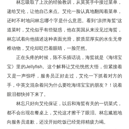
林忘吸取了上次的经验教训，从莫英手中接过菜单，
递给艾伦，让他自己来点。艾伦一脸认真地翻阅着菜单，
还时不时地问林忘哪个字是什么意思。看到“凉拌海蜇”这
道菜时，艾伦似乎有些疑惑，他在英国从来没见过海蜇，
林忘试着向他描述这种表面光滑，胶质层厚实的水生无脊
椎动物，艾伦却眨巴着眼睛，一脸茫然。
正在头疼的时候，陈不乐插话说，海蜇就是《海绵宝
宝》里的Jellyfish。这个解释让艾伦恍然大悟，但紧接着
又是一声惊呼，服务员正好走过，艾伦一下抓着对方的
手，中英文混杂着问为什么要吃海绵宝宝的朋友？！说着
眼泪都快掉下来了。
林忘只好向艾伦保证，以后和海蜇有关的一切菜式，
都不会出现在餐桌上，艾伦这才擦干了眼泪。林忘尴尬地
向服务员道歉，还没开始吃饭已经觉得精疲力竭。