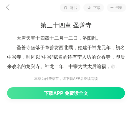
书架
听书
下载
第三十四章 圣善寺
大唐天宝十四载十二月十二日，洛阳乱。
圣善寺坐落于章善坊西北隅，始建于神龙元年，初名
中兴寺，时同以“中兴”赋名的还有宁人坊的众香寺，即后
来改名的龙兴寺。神龙二年，中宗为武太后追福，敕改圣
善寺。
本章为付费章节，请下载APP后继续阅读
近午时分，圣善寺斋堂内照例传出云板声，只是原本
下载APP 免费读全文
肃然清亮的铁音为庙墙外的喧嘈所杂，隐约明灭，几不可
闻。少顷，僧众默列