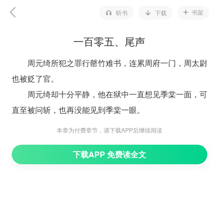
书架
听书
下载
一百零五、尾声
周元绮所犯之罪行罄竹难书，连累周府一门，周太尉
也被贬了官。
周元绮却十分平静，他在狱中一直想见季棠一面，可
直至被问斩，也再没能见到季棠一眼。
周元绮问斩那日，洪怡儿也去了，她远远地站在人群
本章为付费章节，请下载APP后继续阅读
里，看着周元绮人头落地……铡刀落下的那一瞬间，周元
下载APP 免费读全文
绮仿佛看到她了，但他就像看到了一个陌生人一般，浑不
在意地又将视线