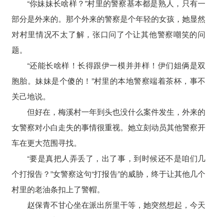
“你妹妹长啥样？”村里的警察基本都是熟人，只有一
部分是外来的。那个外来的警察是个年轻的女孩，她显然
对村里情况不太了解，张口问了个让其他警察嘲笑的问
题。
“还能长啥样！长得跟伊一模并并样！伊们姐俩是双
胞胎。妹妹是个傻的！”村里的本地警察端着茶杯，事不
关己地说。
但好在，梅溪村一年到头也没什么案件发生，外来的
女警察对小白走失的事情很重视。她立刻动员其他警察开
车在更大范围寻找。
“要是真把人弄丢了，出了事，到时候还不是咱们几
个打报告？”女警察这句“打报告”的威胁，终于让其他几个
村里的老油条扣上了警帽。
赵保青不甘心坐在派出所里干等，她突然想起，今天