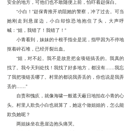
安全的地方，可他们也不敢随便上前，怕吓着赵保白。
“小白！”赵保青推开劝阻她的警察，冲了过去。可当
她刚走到悬崖边，小白却惊恐地抱住了头，大声呼
喊：“姐，我错了！我错了！”
小青看到，妹妹的十根手指全是泥，指甲因为不停地
抠着碎石堆，已经开裂出血。
“姐，对不起。我不是故意把金项链搞丢的。我真的
找了。我今天到处找！我找了好多地方，都没有……我忘
了我把项链丢哪了。村里的都说我弄丢的，你也说是我弄
丢的……”
自责和愧疚，就像海啸一般遮天蔽日地拍在小青的心
头。村里人欺负小白也就算了，她这个做姐姐的，怎么能
欺负她呢？
两姐妹坐在悬崖边抱头痛哭。