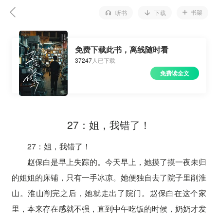
书架
听书
下载
免费下载此书，离线随时看
37247
人已下载
免费读全文
27：姐，我错了！
27：姐，我错了！
赵保白是早上失踪的。今天早上，她摸了摸一夜未归
的姐姐的床铺，只有一手冰凉。她便独自去了院子里削淮
山。淮山削完之后，她就走出了院门。赵保白在这个家
里，本来存在感就不强，直到中午吃饭的时候，奶奶才发