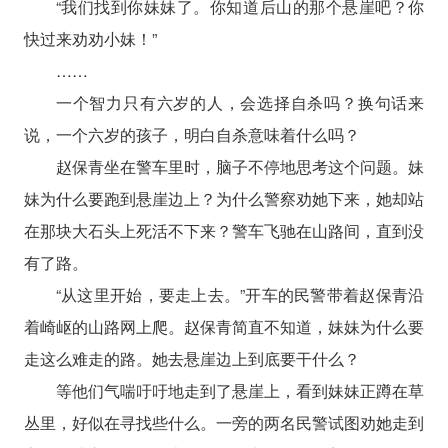
“我们找到你妹妹了。你知道后山的那个悬崖吧？你
快过来劝劝小妹！”
……
一个智力只有六岁的人，会选择自杀吗？换句话来
说，一个六岁的孩子，明白自杀意味着什么吗？
赵保青坐在警车里时，脑子不停地思考这个问题。妹
妹为什么要跑到悬崖边上？为什么警察劝她下来，她却站
在那块大石头上死活不下来？警车飞驰在山路间，直到没
有了路。
“从这里开始，要走上去。”开车的民警带着赵保青沿
着崎岖的山路网上爬。赵保青简直不知道，妹妹为什么要
走这么难走的路。她去悬崖边上到底要干什么？
等他们气喘吁吁地走到了悬崖上，看到妹妹正蹲在草
丛里，好似在寻找些什么。一旁的两名民警试图劝她走到