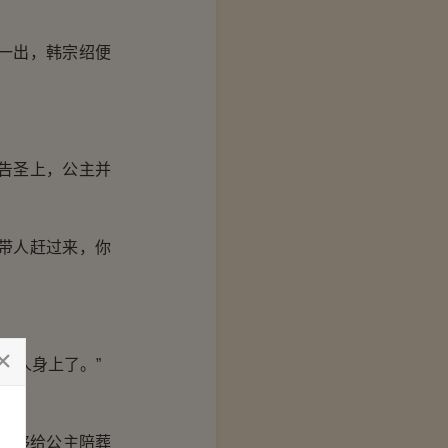
一出，韩宗绍便
告圣上，公主并
带人赶过来，你
一人身上了。”
不够给公主陪葬