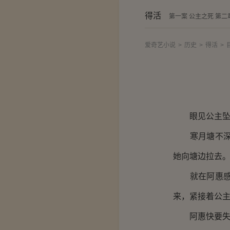
得活
第一案 公主之死 第二
爱奇艺小说
>
历史
>
得活
>
眼见公主坠入
寒月塘不深，
她向塘边拉去
就在阿惠感到
来，紧接着公
阿惠快要失去