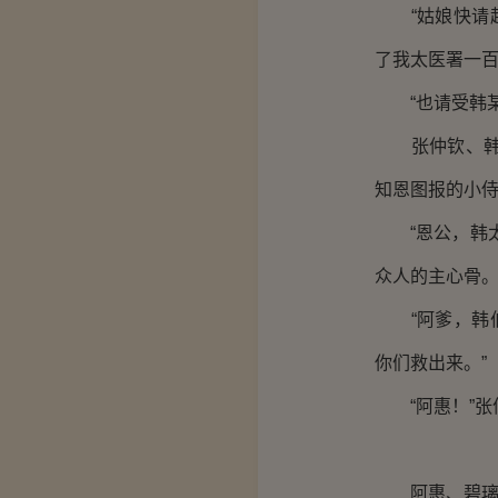
“姑娘快请起
了我太医署一百
“也请受韩某
张仲钦、韩宗
知恩图报的小
“恩公，韩太
众人的主心骨
“阿爹，韩伯
你们救出来。”
“阿惠！”张仲
阿惠、碧璃二