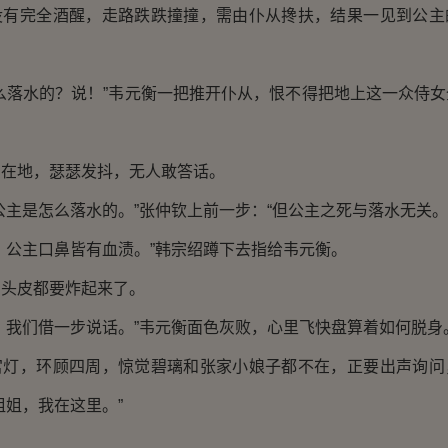
完全酒醒，走路跌跌撞撞，需由仆从搀扶，结果一见到公主
。
落水的？说！”韦元衡一把推开仆从，恨不得把地上这一众侍女
地，瑟瑟发抖，无人敢答话。
是怎么落水的。”张仲钦上前一步：“但公主之死与落水无关。
公主口鼻皆有血渍。”韩宗绍蹲下去指给韦元衡。
皮都要炸起来了。
我们借一步说话。”韦元衡面色灰败，心里飞快盘算着如何脱身
，环顾四周，惊觉碧璃和张家小娘子都不在，正要出声询问
姐姐，我在这里。”