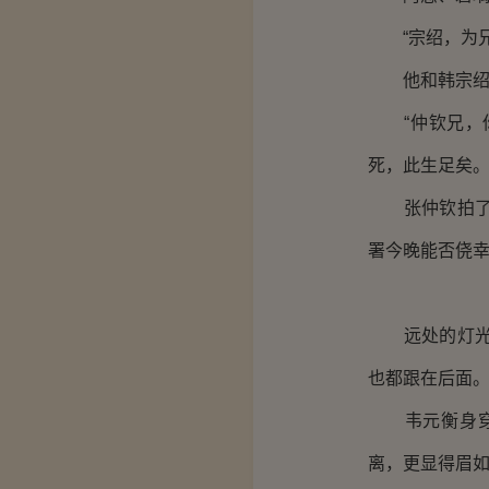
“宗绍，为兄对
他和韩宗绍同
“仲钦兄，你
死，此生足矣。
张仲钦拍了拍
署今晚能否侥
远处的灯光由
也都跟在后面
韦元衡身穿一
离，更显得眉