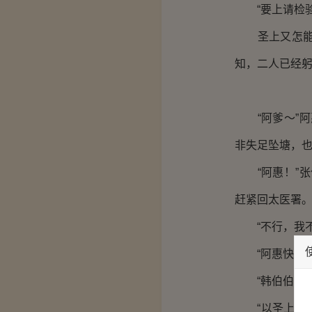
“要上请检验
圣上又怎能容
知，二人已经
“阿爹～”阿
非失足坠塘，也
“阿惠！”张
赶紧回太医署。
“不行，我不
“阿惠快走！”
“韩伯伯，你
“以圣上的爱