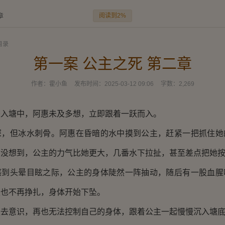
阅读到2%
章
目录
第一案 公主之死 第二章
作者：
霍小鱼
发布时间：
2025-03-12 09:06
字数：
2,269
塘中，阿惠未及多想，立即跟着一跃而入。
但冰水刺骨。阿惠在昏暗的水中摸到公主，赶紧一把抓住她
。没想到，公主的力气比她更大，几番水下拉扯，甚至差点把她
头晕目眩之际，公主的身体陡然一阵抽动，随后有一股血腥
主也不再挣扎，身体开始下坠。
意识，再也无法控制自己的身体，跟着公主一起慢慢沉入塘