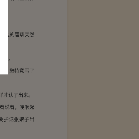
旁边的碧璃突然
邀功。
疫，您特意写了
详才认了出来。
着说着，哽咽起
要护送张娘子出