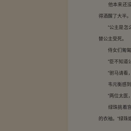
他本来还没有
得酒醒了大半
“公主是怎么
替公主受死。
侍女们匍匐在
“臣不知道公主
“驸马请看，
韦元衡感到头
“两位太医，
绿珠挑着宫灯
的衣袖。“绿珠