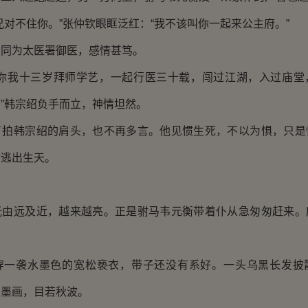
不住你。”张仲钦眼眶泛红：“我不该叫你一起来公主府。”
为太医署御医，感情甚笃。
我十三岁拜师学艺，一起行医三十载，闯过江湖，入过庙堂
”韩宗绍负手而立，神情坦然。
韩宗绍的肩头，也不再多言。他见惯生死，不以为惧，只是
幸逃出生天。
远及近，越来越亮。正是驸马韦元衡带着仆从急匆匆赶来。
。
袭水墨色的宽松亵衣，带子还没有系好。一头乌黑长发披
如墨画，目若秋波。