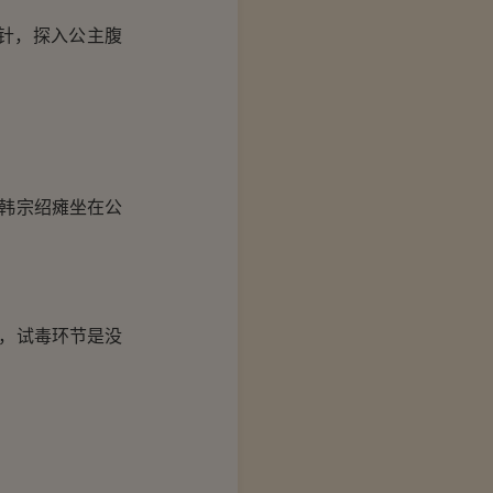
针，探入公主腹
韩宗绍瘫坐在公
，试毒环节是没