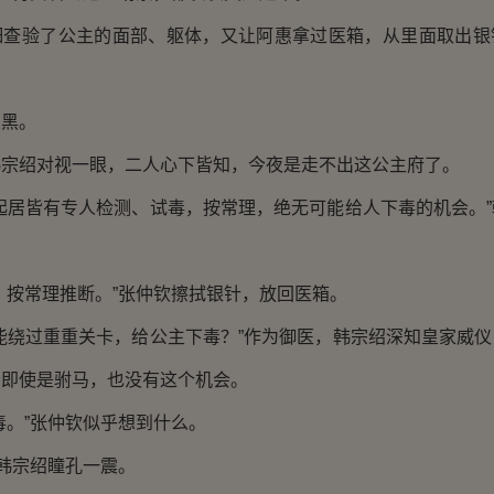
验了公主的面部、躯体，又让阿惠拿过医箱，从里面取出银
黑。
绍对视一眼，二人心下皆知，今夜是走不出这公主府了。
居皆有专人检测、试毒，按常理，绝无可能给人下毒的机会。”
按常理推断。”张仲钦擦拭银针，放回医箱。
绕过重重关卡，给公主下毒？”作为御医，韩宗绍深知皇家威仪
。即使是驸马，也没有这个机会。
。”张仲钦似乎想到什么。
韩宗绍瞳孔一震。