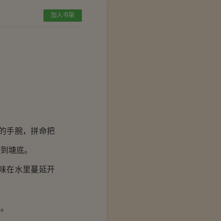
加入书架
的手腕，拼命把
按到塘底。
味在水里蔓延开
底。