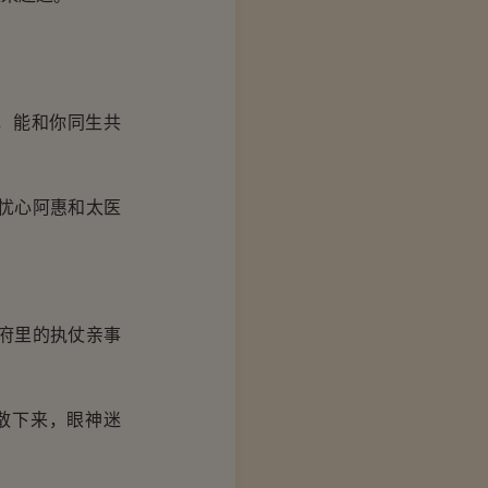
，能和你同生共
忧心阿惠和太医
府里的执仗亲事
散下来，眼神迷