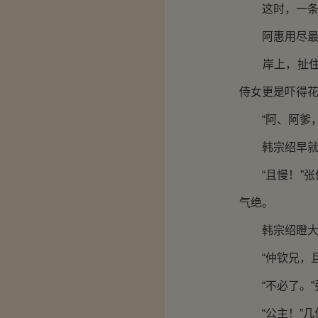
这时，一条衣
阿惠用尽最后
岸上，扯住了
侍女更是吓得
“阿、阿爹，
韩宗绍早就冲
“且慢！”张
气绝。
韩宗绍瞪大了
“仲钦兄，且
“不必了。”张
“公主！”几