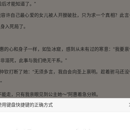
后才能知道了。”
许自己最心爱的女儿被人开膛破肚，只为求一个真相？此言
躬身入死局了。
惠的心和身子一样，如坠冰窟，感到从未有过的寒意：“我要禀
非溺死，此事与我们绝无干系。”
仲钦打断了她：“无须多言，我自会向圣上禀明。趁着驸马还没
”
能走，只有我亲眼见到公主她～”阿惠着急分辨。
使用键盘快捷键的正确方式
韩宗绍站起身来，身子微微打晃：“太医署百余人的性命全系你
说什么？”
女之情，恐怕整个公主府，加上我们太医署所有人的性命，都