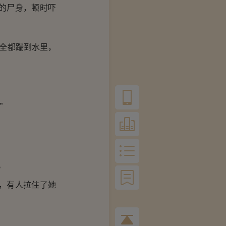
的尸身，顿时吓
全都踹到水里，
”
。
，有人拉住了她