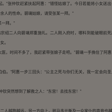
。”张仲钦赶紧扶起阿惠：“错怪姑娘了。今日若能将小女送出
余人的性命。碧璃姑娘，请受张某一拜。”
一拜。”
绍二人向碧璃郑重施礼。二人刚入府时，哪料到能破眼前死
侍女。
医，时间不多了，我赶紧带张娘子走吧。”碧璃一手挽住了阿惠
。
伯。”阿惠一步三回头：“公主之死与你们无关，我一定会向圣
钦突然想到了解救之人：“东宫！去找东宫！”
人越跑越远，另一方向上，驸马韦元衡及一众家仆的声音也越