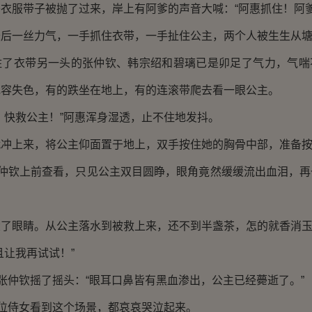
服带子被抛了过来，岸上有阿爹的声音大喊：“阿惠抓住！阿爹
一丝力气，一手抓住衣带，一手扯住公主，两个人被生生从塘
衣带另一头的张仲钦、韩宗绍和碧璃已是卯足了气力，气喘
花容失色，有的跌坐在地上，有的连滚带爬去看一眼公主。
快救公主！”阿惠浑身湿透，止不住地发抖。
上来，将公主仰面置于地上，双手按住她的胸骨中部，准备按
仲钦上前查看，只见公主双目圆睁，眼角竟然缓缓流出血泪，再
眼睛。从公主落水到被救上来，还不到半盏茶，怎的就香消玉
让我再试试！”
仲钦摇了摇头：“眼耳口鼻皆有黑血渗出，公主已经薨逝了。”
位侍女看到这个场景，都哀哀哭泣起来。