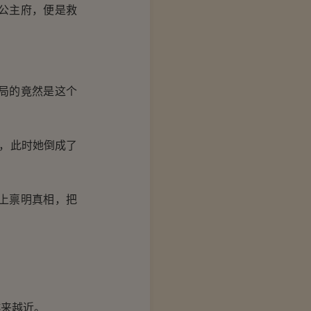
公主府，便是救
局的竟然是这个
，此时她倒成了
上禀明真相，把
来越近。