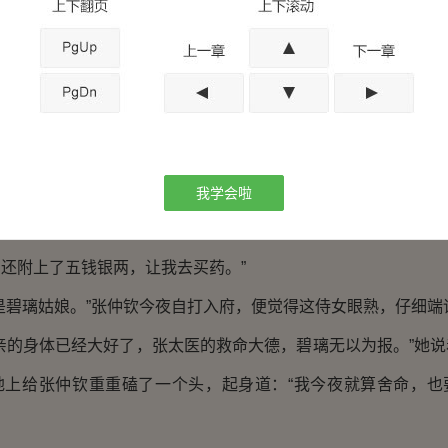
声说：“你早赶回去一分，太医署众人就多一分逃脱的希望。”
惠从未遇到如此变故，不知如何是好，不觉间眼泪簌簌而下。
若从原路返回，一定会遇到驸马，我带你走小路出府。”一直在
仲钦赶紧出言提醒。他为人谨慎，生怕这个婢女是要捉了阿惠去
我学会啦
碧璃转向张仲钦：“您必是不识得我了。两个月前，我娘身染时
还附上了五钱银两，让我去买药。”
碧璃姑娘。”张仲钦今夜自打入府，便觉得这侍女眼熟，仔细端
的身体已经大好了，张太医的救命大德，碧璃无以为报。”她说
地上给张仲钦重重磕了一个头，起身道：“我今夜就算舍命，也