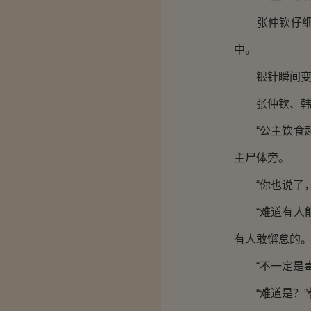
张仲钦仔细查
中。
银针瞬间变
张仲钦、韩宗
“公主饮食起
主尸体旁。
“你也说了，
“难道有人能
有人敢懈怠的
“不一定是毒
“难道是？”