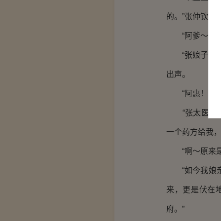
的。”张仲钦沉
“阿爹～”阿
“张娘子，你
出声。
“阿惠！”张
“张太医！”
一个药方给我，
“啊～原来是
“如今我娘亲
来，更是伏在
府。”