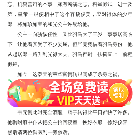
忘、机警善辩的本事，颇有鸿鹄之志。科举殿试，进士及
第，皇帝一眼便相中了这个容貌俊美，应对得体的少年
郎，将如珍如宝的和光公主许配给他。
公主一向骄纵任性，又比驸马大了三岁，事事居高临
下，让他着实受了不少委屈。但毕竟凭借着驸马身份，他
从起居郎一路升到光禄大夫、驸马都尉，扶摇直上，前程
似锦。
如今，这泼天的荣华富贵转眼间成了杀身之祸。
韦元衡此时完全酒醒，脑子转得比平日都快了许多。
他嘱咐府中仆从把公主抬回寝室，换好衣服，修好仪容，
然后请两位御医到一旁叙话。