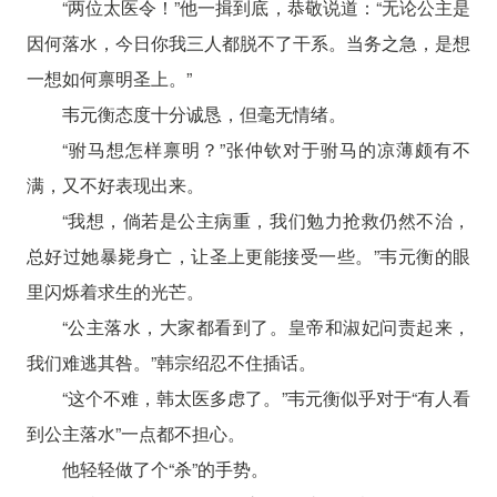
“两位太医令！”他一揖到底，恭敬说道：“无论公主是
因何落水，今日你我三人都脱不了干系。当务之急，是想
一想如何禀明圣上。”
韦元衡态度十分诚恳，但毫无情绪。
“驸马想怎样禀明？”张仲钦对于驸马的凉薄颇有不
满，又不好表现出来。
“我想，倘若是公主病重，我们勉力抢救仍然不治，
总好过她暴毙身亡，让圣上更能接受一些。”韦元衡的眼
里闪烁着求生的光芒。
“公主落水，大家都看到了。皇帝和淑妃问责起来，
我们难逃其咎。”韩宗绍忍不住插话。
“这个不难，韩太医多虑了。”韦元衡似乎对于“有人看
到公主落水”一点都不担心。
他轻轻做了个“杀”的手势。