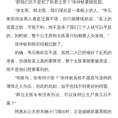
“那我们岂不是犯了欺君之罪？”张仲钦紧锁双眉。
“张太医、韩太医，我们现在是一条船上的人。”韦元
衡觉得这两人真是迂腐不堪，但只能继续劝说：“圣上的
雷霆之怒，可抵千钧，绝不是杀了我们三个人就可以平息
的。到时候，整个公主府和太医署只怕都要人头落地。”
张仲钦和韩宗绍都沉默了。
的确，韦元衡此言不虚。虽然二人已经做好了赴死的
准备，但倘若圣上真的要降罪，整个太医署都要被牵连，
绝不是他们想要看到的。
“韦驸马，你有何计策？”张仲钦虽然不愿意与这样的
薄情之人为伍，但此时此刻，似乎也找不到更好的同盟。
“两位太医令有没有办法，可以保持公主尸身几日不
腐？”
阿惠从公主府东侧小门溜出时，正是破晓前最黑暗的