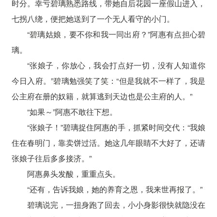
时分。幸亏碧璃熟悉路线，带她自后花园一座假山进入，
七拐八绕，便把她送到了一个无人看守的小门。
“碧璃姑娘，要不你和我一同出府？”阿惠有点担心碧
璃。
“张娘子，你放心，我会打点好一切，没有人知道你
今日入府。”碧璃勉强笑了笑：“但是我就不一样了，我是
公主府在册的奴籍，就算逃到天边也是公主府的人。”
“如果～”阿惠不敢往下想。
“张娘子！”碧璃捉住阿惠的手，抓紧时间交代：“我娘
住在春明门，靠卖饼过活。她这几年眼睛不大好了，还请
张娘子往后多多接济。”
阿惠鼻头发酸，重重点头。
“还有，告诉我娘，她的养育之恩，我来世再报了。”
碧璃说完，一扭身跑了回去，小小身影很快就隐没在