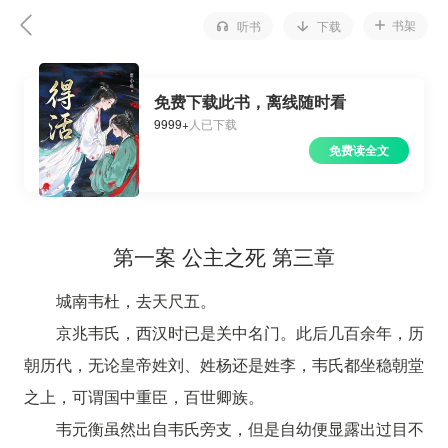
书架
听书
下载
免费下载此书，离线随时看
9999+
人已下载
免费读全文
第一案 公主之死 第三章
城南韦杜，去天尺五。
京兆韦氏，西汉时已是关中名门。此后几百余年，历
朝历代，无论皇帝姓刘、姓杨还是姓李，韦氏都坐稳朝堂
之上，可谓国中重臣，百世卿族。
韦元衡虽然出自韦氏旁支，但是自幼便显露出过目不