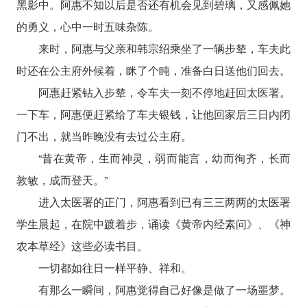
黑影中。阿惠不知以后是否还有机会见到碧璃，又感佩她
的勇义，心中一时五味杂陈。
来时，阿惠与父亲和韩宗绍乘坐了一辆步辇，车夫此
时还在公主府外候着，眯了个盹，准备白日送他们回去。
阿惠赶紧钻入步辇，令车夫一刻不停地赶回太医署。
一下车，阿惠便赶紧给了车夫银钱，让他回家后三日内闭
门不出，就当昨晚没有去过公主府。
“昔在黄帝，生而神灵，弱而能言，幼而徇齐，长而
敦敏，成而登天。”
进入太医署的正门，阿惠看到已有三三两两的太医署
学生晨起，在院中踱着步，诵读《黄帝内经素问》、《神
农本草经》这些必读书目。
一切都如往日一样平静、祥和。
有那么一瞬间，阿惠觉得自己好像是做了一场噩梦。