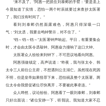
“来不及了。”阿惠一把抓住刘泰邺的手臂：“要是圣上
今晨知道了实情，恐怕一两个时辰就要过来查抄太医署
了，我们没有时间了。”
看到刘泰邺仍然面露难色，阿惠只得深吸一口
气：“刘太丞，我要去鸣钟警示，对不住了。”
“铛～铛～铛～”太医署钟声响起。平日，有重要集会
时，才会由太医令丞敲钟。阿惠奋力撞响了这口大钟。
太医署众人纷纷来到钟下，不可思议地看向阿惠。
阿惠强做镇定，高声说道：“昨夜，我与张太令、韩
太令三人前往公主府，不想遇到公主溺亡。虽然现在死因
不明，但是皇帝如果怪罪下来，恐怕祸及整个太医署。两
位太令命我督促诸位尽快离开，不要被此事牵连。”
众人哗然，议论纷纷。阿惠看了一眼刘泰邺，刘泰邺
只好出面说：“诸位安静一下，听我说。我知道大家不忍