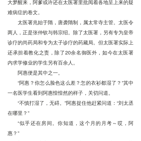
大梦醒来，阿爹或许还在太医署里批阅着各地呈上来的疑
难病症的卷文。
太医署兆始于隋，唐袭隋制，属太常寺主管。太医令
两人，正是张仲钦与韩宗绍。除了太医署，另有专为皇帝
诊疗的尚药局和专为太子诊疗的药藏局。但太医署实际上
还承担着教化之责，除了20余名御医外，如今在太医署
内求学修业的学生另有百余人。
阿惠便是其中之一。
“阿惠？你怎么脸色这么差？怎的衣衫都湿了？”其中
一名医学生看到阿惠惶惶然的样子，关切问道。
“不慎打湿了，无碍。”阿惠捉住他赶紧问道：“刘太丞
在哪里？”
“似乎还在房间。你知道，这个月的月考～哎，阿
惠？”