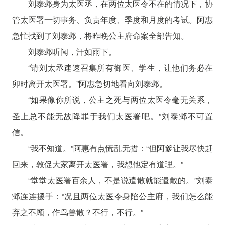
刘泰邺身为太医丞，在两位太医令不在的情况下，协
管太医署一切事务、负责年度、季度和月度的考试。阿惠
急忙找到了刘泰邺，将昨晚公主府命案全部告知。
刘泰邺听闻，汗如雨下。
“请刘太丞速速召集所有御医、学生，让他们务必在
卯时离开太医署。”阿惠急切地看向刘泰邺。
“如果像你所说，公主之死与两位太医令毫无关系，
圣上总不能无故降罪于我们太医署吧。”刘泰邺不可置
信。
“我不知道。”阿惠有点慌乱无措：“但阿爹让我尽快赶
回来，敦促大家离开太医署，我想他定有道理。”
“堂堂太医署百余人，不是说遣散就能遣散的。”刘泰
邺连连摆手：“况且两位太医令身陷公主府，我们怎么能
弃之不顾，作鸟兽散？不行，不行。”