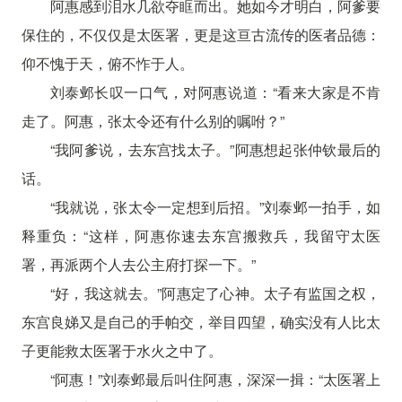
阿惠感到泪水几欲夺眶而出。她如今才明白，阿爹要
保住的，不仅仅是太医署，更是这亘古流传的医者品德：
仰不愧于天，俯不怍于人。
刘泰邺长叹一口气，对阿惠说道：“看来大家是不肯
走了。阿惠，张太令还有什么别的嘱咐？”
“我阿爹说，去东宫找太子。”阿惠想起张仲钦最后的
话。
“我就说，张太令一定想到后招。”刘泰邺一拍手，如
释重负：“这样，阿惠你速去东宫搬救兵，我留守太医
署，再派两个人去公主府打探一下。”
“好，我这就去。”阿惠定了心神。太子有监国之权，
东宫良娣又是自己的手帕交，举目四望，确实没有人比太
子更能救太医署于水火之中了。
“阿惠！”刘泰邺最后叫住阿惠，深深一揖：“太医署上