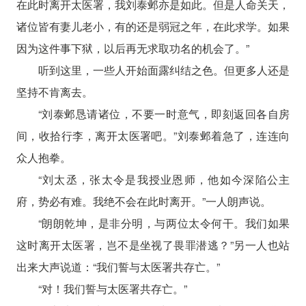
在此时离开太医署，我刘泰邺亦是如此。但是人命关天，
诸位皆有妻儿老小，有的还是弱冠之年，在此求学。如果
因为这件事下狱，以后再无求取功名的机会了。”
听到这里，一些人开始面露纠结之色。但更多人还是
坚持不肯离去。
“刘泰邺恳请诸位，不要一时意气，即刻返回各自房
间，收拾行李，离开太医署吧。”刘泰邺着急了，连连向
众人抱拳。
“刘太丞，张太令是我授业恩师，他如今深陷公主
府，势必有难。我绝不会在此时离开。”一人朗声说。
“朗朗乾坤，是非分明，与两位太令何干。我们如果
这时离开太医署，岂不是坐视了畏罪潜逃？”另一人也站
出来大声说道：“我们誓与太医署共存亡。”
“对！我们誓与太医署共存亡。”