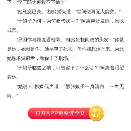
下：“李三郎为何救不下她？”
“她死意已决。”柳姬摇头道：“世间便再无人能救。”
“于娘子为何～为何要代我～？”阿惠声音发颤，难以
成言。
“只因你与她境遇相同。”柳姬轻抚阿惠的头发：“你就
是她，她就是你。她早存了死志，但你却想活下来。为此
她恳求温府尹，替你上了刑场。”
“于娘子临去之前，可曾留下了什么话？”阿惠含泪望
着她。
“她说～”柳姬低声道：“愿张娘子一身清白，一生无
悔。”