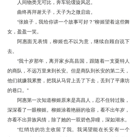
人间物类无可比，奔车轮缓旋风迟。
曲终再拜谢天子，天子为之微启齿。
“张娘子，我给你讲一个故事可好？”柳姬望着这些舞
女，盈盈一笑。
阿惠面无表情，柳姬也不以为意，继续自顾自说下
去。
“我十岁那年，离开家乡高昌国，跟随着一支粟特人
的商队，不远万里来到长安。但是商队到长安的第二天，
他们就嫌我累赘，把我从马背上丢了下去，丢到了平康坊
的巷口。”
阿惠第一次知道柳姬原来是高昌人，忍不住转过脸，
深深看了一眼柳姬。柳姬涂着艳丽的妆容，看不出年岁，
亦看不出异族风情，除了她的一双碧色异瞳，深如湖水。
“红绡坊的坊主收留了我。我渴望能在长安有一个