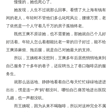
慢慢的，她也死心了。
她发现，人生不过就那么回事。看惯了大上海有钱有
闲的老人，年轻时不管他们多么叱咤风云，腰缠万贯，老
了依然是一个人守着几千万的房子孤独终老。
既然王爽不原谅她，也不需要她，那她就自己个儿好
好活着。年轻人怎么着都能比老一辈的日子好过，能不给
王爽添麻烦、拖后腿，就是自己对她最大的支持。
所以，王姨根本没想到，王爽多年后居然悄悄地来到
自己服务了十多年的巷子，还应聘当上了巷口咖啡店的服
务生。
就那么远远地、静静地看着自己每天忙忙碌碌地进进
出出，愣是连一声“妈”都没叫。哪怕自己痛苦地进出医院
几趟，也一声都没吭。
而王姨呢，因为从来不喝咖啡，所以对这种完全不属