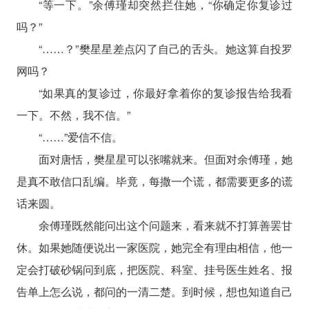
“等一下。”余傅瑾却突然拦住她，“你确定你复诊过
吗？”
“……？”樊星星差点闪了自己的舌头。她这算自投罗
网吗？
“如果真的复诊过，你最好拿着你的复诊报告给我看
一下。不然，我不信。”
“……”爱信不信。
面对唐恬，樊星星可以张嘴就来。但面对余傅瑾，她
是真不敢信口乱编。毕竟，每撒一个谎，都需要更多的谎
话来圆。
余傅瑾既然能问出这个问题来，看来就不打算善罢甘
休。如果她随便说出一家医院，她完全有理由相信，他一
定会打破砂锅问到底，把医院、科室、挂号医生姓名、报
告单上怎么说，都问的一清二楚。到时候，想也知道自己