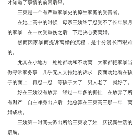
才知道了事情的前因后果。
王爽是一个有严重家暴史的原生家庭的受害者。
在她上高中的时候，母亲王姨终于忍受不了长年累月
的家暴，在一次受重伤之后，下定决心要离婚。
然而因家暴而提诉离婚的流程，是十分漫长而艰难
的。
尤其在小地方，处处都劝和不劝离，大家都把家暴当
做寻常家务事，几乎无人支持她的诉求，反而劝她看在孩
子的面上，再忍一忍，等孩子大了，男人老了，就好了。
好在王姨没有放弃，经过一年多的撕扯，在放弃了所
有财产，自主净身出户后，她总算在王爽高三那一年，离
婚成功。
王姨第一时间去派出所给王爽改了姓，庆祝新生活的
启航。