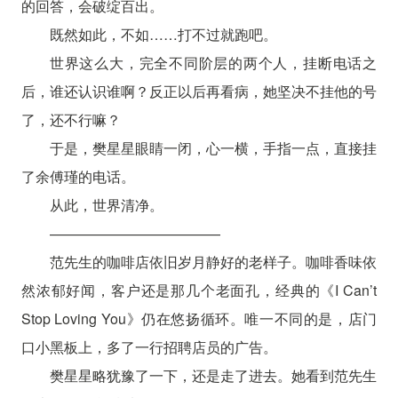
的回答，会破绽百出。
既然如此，不如……打不过就跑吧。
世界这么大，完全不同阶层的两个人，挂断电话之
后，谁还认识谁啊？反正以后再看病，她坚决不挂他的号
了，还不行嘛？
于是，樊星星眼睛一闭，心一横，手指一点，直接挂
了余傅瑾的电话。
从此，世界清净。
————————————
范先生的咖啡店依旧岁月静好的老样子。咖啡香味依
然浓郁好闻，客户还是那几个老面孔，经典的《I Can’t
Stop Loving You》仍在悠扬循环。唯一不同的是，店门
口小黑板上，多了一行招聘店员的广告。
樊星星略犹豫了一下，还是走了进去。她看到范先生