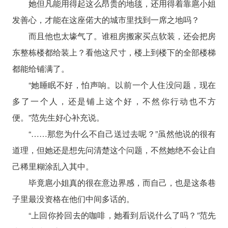
她但凡能用得起这么昂贵的地毯，还用得着靠扈小姐
发善心，才能在这座偌大的城市里找到一席之地吗？
而且他也太壕气了。谁租房搬家买点软装，还会把房
东整栋楼都给装上？看他这尺寸，楼上到楼下的全部楼梯
都能给铺满了。
“她睡眠不好，怕声响。以前一个人住没问题，现在
多了一个人，还是铺上这个好，不然你行动也不方
便。”范先生好心补充说。
“……那您为什么不自己送过去呢？”虽然他说的很有
道理，但她还是想先问清楚这个问题，不然她绝不会让自
己稀里糊涂乱入其中。
毕竟扈小姐真的很在意边界感，而自己，也是这条巷
子里最没资格在他们中间多话的。
“上回你拎回去的咖啡，她看到后说什么了吗？”范先