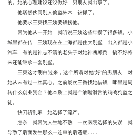
的。她的心理建设还没做好，男朋友就出事了。
他居然伙同别人偷盗林木，被抓了。
他要求王爽找王姨要钱捞他。
因为他从一开始，就听说王姨这些年攒了很多钱。小
城里都在传，王姨现在在上海都是住大别墅，出入都是小
汽车，有的是神志不清的老头子对她神魂颠倒，搞不好将
来还能继承一套别墅。
王爽这才明白过来，这个所谓对她“好”的男朋友，对
她从未有过一丝真心。之前屡次三番找她借钱，哪里是周
转什么创业资金？他本质上就是个油嘴滑舌的鸡鸣狗盗之
徒。
快刀斩乱麻，她选择了流产。
怎奈，就因为人生地不熟，一次医院选择的失误，就
导致了后面发生那么一连串的后遗症……