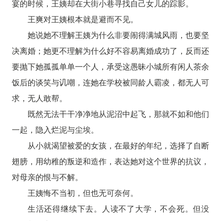
宴的时候，王姨却在大街小巷寻找自己女儿的踪影。
王爽对王姨根本就是避而不见。
她说她不理解王姨为什么非要闹得满城风雨，也要坚
决离婚；她更不理解为什么好不容易离婚成功了，反而还
要抛下她孤孤单单一个人，承受这愚昧小城所有闲人茶余
饭后的谈笑与讥嘲，连她在学校被同龄人霸凌，都无人可
求，无人敢帮。
既然无法干干净净地从泥沼中起飞，那就不如和他们
一起，隐入烂泥与尘埃。
从小就渴望被爱的女孩，在最好的年纪，选择了自断
翅膀，用幼稚的叛逆和造作，表达她对这个世界的抗议，
对母亲的恨与不解。
王姨悔不当初，但也无可奈何。
生活还得继续下去。人读不了大学，不会死。但没