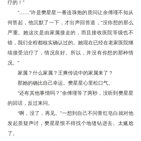
疗的！”
“……”许是樊星星一番连珠炮的质问让余傅瑾不知从
何答起，他沉默了一下，才出声回答道，“没你想的那么
严重。她这次是由家属接走的，而且接收医院等级也不
错，我们全程都核实确认过的。她现在已经在老家医院继
续接受治疗了，情况良好。所以，并没有你想的那种情
况。”
家属？什么家属？王爽传说中的家属来了？
那她的确比自己幸运。樊星星心里松口气。
“还有其他事情吗？”余傅瑾等了两秒，没听到樊星星
的回话，反过来问。
“啊，没了，再见。”一想到自己不问青红皂白就对他
发起质疑声讨，樊星星恨不得找个地缝钻进去。太尴尬
了。