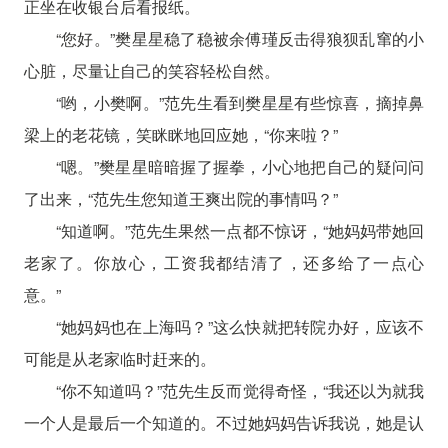
正坐在收银台后看报纸。
“您好。”樊星星稳了稳被余傅瑾反击得狼狈乱窜的小
心脏，尽量让自己的笑容轻松自然。
“哟，小樊啊。”范先生看到樊星星有些惊喜，摘掉鼻
梁上的老花镜，笑眯眯地回应她，“你来啦？”
“嗯。”樊星星暗暗握了握拳，小心地把自己的疑问问
了出来，“范先生您知道王爽出院的事情吗？”
“知道啊。”范先生果然一点都不惊讶，“她妈妈带她回
老家了。你放心，工资我都结清了，还多给了一点心
意。”
“她妈妈也在上海吗？”这么快就把转院办好，应该不
可能是从老家临时赶来的。
“你不知道吗？”范先生反而觉得奇怪，“我还以为就我
一个人是最后一个知道的。不过她妈妈告诉我说，她是认