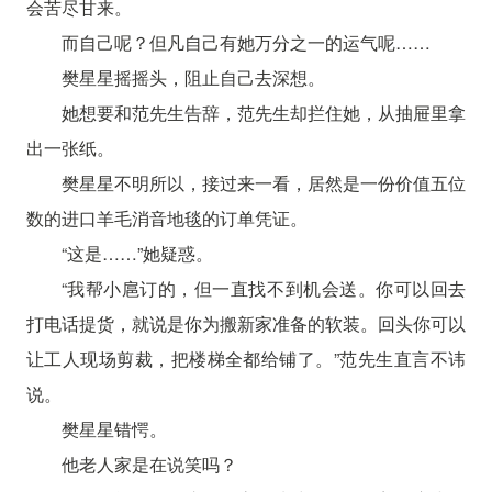
会苦尽甘来。
而自己呢？但凡自己有她万分之一的运气呢……
樊星星摇摇头，阻止自己去深想。
她想要和范先生告辞，范先生却拦住她，从抽屉里拿
出一张纸。
樊星星不明所以，接过来一看，居然是一份价值五位
数的进口羊毛消音地毯的订单凭证。
“这是……”她疑惑。
“我帮小扈订的，但一直找不到机会送。你可以回去
打电话提货，就说是你为搬新家准备的软装。回头你可以
让工人现场剪裁，把楼梯全都给铺了。”范先生直言不讳
说。
樊星星错愕。
他老人家是在说笑吗？