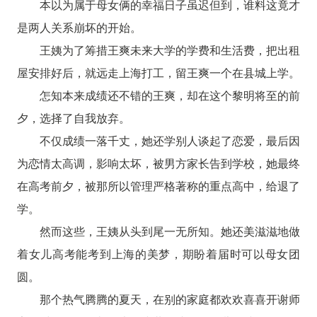
本以为属于母女俩的幸福日子虽迟但到，谁料这竟才
是两人关系崩坏的开始。
王姨为了筹措王爽未来大学的学费和生活费，把出租
屋安排好后，就远走上海打工，留王爽一个在县城上学。
怎知本来成绩还不错的王爽，却在这个黎明将至的前
夕，选择了自我放弃。
不仅成绩一落千丈，她还学别人谈起了恋爱，最后因
为恋情太高调，影响太坏，被男方家长告到学校，她最终
在高考前夕，被那所以管理严格著称的重点高中，给退了
学。
然而这些，王姨从头到尾一无所知。她还美滋滋地做
着女儿高考能考到上海的美梦，期盼着届时可以母女团
圆。
那个热气腾腾的夏天，在别的家庭都欢欢喜喜开谢师