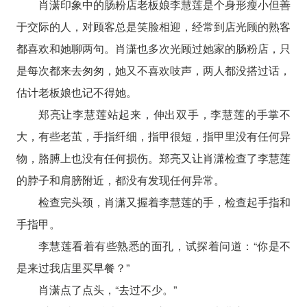
肖潇印象中的肠粉店老板娘李慧莲是个身形瘦小但善
于交际的人，对顾客总是笑脸相迎，经常到店光顾的熟客
都喜欢和她聊两句。肖潇也多次光顾过她家的肠粉店，只
是每次都来去匆匆，她又不喜欢吱声，两人都没搭过话，
估计老板娘也记不得她。
郑亮让李慧莲站起来，伸出双手，李慧莲的手掌不
大，有些老茧，手指纤细，指甲很短，指甲里没有任何异
物，胳膊上也没有任何损伤。郑亮又让肖潇检查了李慧莲
的脖子和肩膀附近，都没有发现任何异常。
检查完头颈，肖潇又握着李慧莲的手，检查起手指和
手指甲。
李慧莲看着有些熟悉的面孔，试探着问道：“你是不
是来过我店里买早餐？”
肖潇点了点头，“去过不少。”