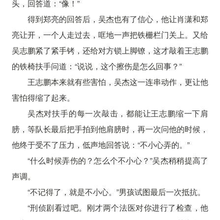
头，回答道：“像！”
得到郑亮的回答后，吴杰也有了信心，他让肖潇和郑
亮让开，一个人走过去，哐地一声把铁栅栏门关上。又给
吴志鹏紧了紧手铐，还给对方锁上脚镣，这才敲着王志鹏
的铁椅扶手问道：“说说，这个擦伤是怎么回事？”
王志鹏本来就有些害怕，吴杰这一连串动作，更让他
害怕得缩了起来。
吴杰对扶手的每一次敲击，都能让王志鹏缩一下肩
膀，等队长最后把手拍到他肩膀时，再一次问他的时候，
他终于受不了压力，低声地回答说：“不小心弄的。”
“什么时候弄伤的？怎么个不小心？”吴杰稍稍提高了
声调。
“不记得了，就是不小心。”男孩试图最后一次抵抗。
“刑侦剧看过吧。刚才两个法医对你进行了检查，他