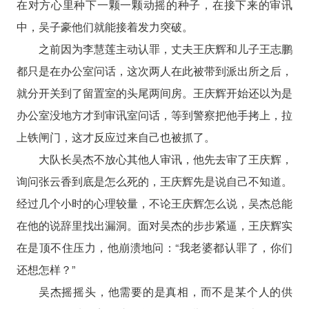
在对方心里种下一颗一颗动摇的种子，在接下来的审讯
中，吴子豪他们就能接着发力突破。
之前因为李慧莲主动认罪，丈夫王庆辉和儿子王志鹏
都只是在办公室问话，这次两人在此被带到派出所之后，
就分开关到了留置室的头尾两间房。王庆辉开始还以为是
办公室没地方才到审讯室问话，等到警察把他手拷上，拉
上铁闸门，这才反应过来自己也被抓了。
大队长吴杰不放心其他人审讯，他先去审了王庆辉，
询问张云香到底是怎么死的，王庆辉先是说自己不知道。
经过几个小时的心理较量，不论王庆辉怎么说，吴杰总能
在他的说辞里找出漏洞。面对吴杰的步步紧逼，王庆辉实
在是顶不住压力，他崩溃地问：“我老婆都认罪了，你们
还想怎样？”
吴杰摇摇头，他需要的是真相，而不是某个人的供