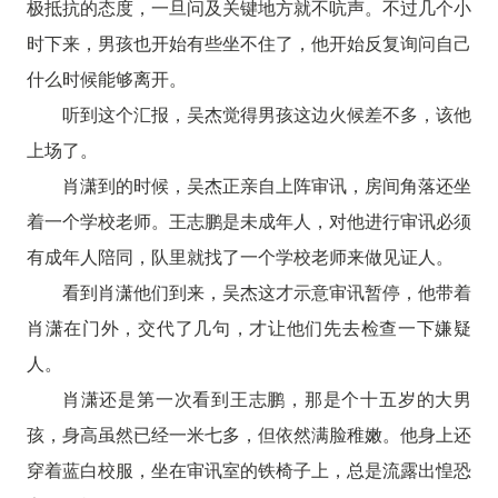
极抵抗的态度，一旦问及关键地方就不吭声。不过几个小
时下来，男孩也开始有些坐不住了，他开始反复询问自己
什么时候能够离开。
听到这个汇报，吴杰觉得男孩这边火候差不多，该他
上场了。
肖潇到的时候，吴杰正亲自上阵审讯，房间角落还坐
着一个学校老师。王志鹏是未成年人，对他进行审讯必须
有成年人陪同，队里就找了一个学校老师来做见证人。
看到肖潇他们到来，吴杰这才示意审讯暂停，他带着
肖潇在门外，交代了几句，才让他们先去检查一下嫌疑
人。
肖潇还是第一次看到王志鹏，那是个十五岁的大男
孩，身高虽然已经一米七多，但依然满脸稚嫩。他身上还
穿着蓝白校服，坐在审讯室的铁椅子上，总是流露出惶恐