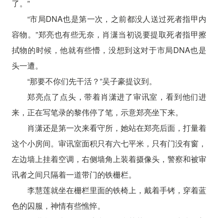
了。”
“市局DNA也是第一次，之前都没人送过死者指甲内
容物。”郑亮也有些无奈，肖潇当初说要提取死者指甲擦
拭物的时候，他就有些懵，没想到这对于市局DNA也是
头一遭。
“那要不你们先干活？”吴子豪提议到。
郑亮点了点头，带着肖潇进了审讯室，看到他们进
来，正在写笔录的黎伟停了笔，示意郑亮坐下来。
肖潇还是第一次来看守所，她站在郑亮后面，打量着
这个小房间。审讯室面积只有六七平米，只有门没有窗，
左边墙上挂着空调，右侧墙角上装着摄像头，警察和被审
讯者之间只隔着一道带门的铁栅栏。
李慧莲就坐在栅栏里面的铁椅上，戴着手铐，穿着蓝
色的囚服，神情有些憔悴。