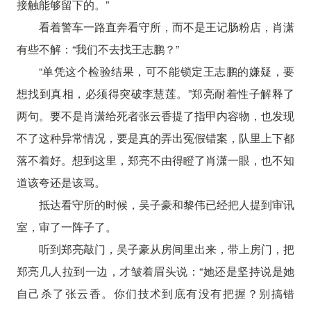
接触能够留下的。”
看着警车一路直奔看守所，而不是王记肠粉店，肖潇
有些不解：“我们不去找王志鹏？”
“单凭这个检验结果，可不能锁定王志鹏的嫌疑，要
想找到真相，必须得突破李慧莲。”郑亮耐着性子解释了
两句。要不是肖潇给死者张云香提了指甲内容物，也发现
不了这种异常情况，要是真的弄出冤假错案，队里上下都
落不着好。想到这里，郑亮不由得瞪了肖潇一眼，也不知
道该夸还是该骂。
抵达看守所的时候，吴子豪和黎伟已经把人提到审讯
室，审了一阵子了。
听到郑亮敲门，吴子豪从房间里出来，带上房门，把
郑亮几人拉到一边，才皱着眉头说：“她还是坚持说是她
自己杀了张云香。你们技术到底有没有把握？别搞错