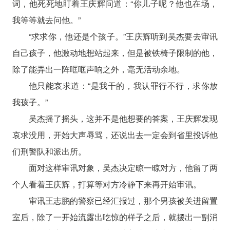
词，他死死地盯着王庆辉问道：“你儿子呢？他也在场，
我等等就去问他。”
“求求你，他还是个孩子。”王庆辉听到吴杰要去审讯
自己孩子，他激动地想站起来，但是被铁椅子限制的他，
除了能弄出一阵哐哐声响之外，毫无活动余地。
他只能哀求道：“是我干的，我认罪行不行，求你放
我孩子。”
吴杰摇了摇头，这并不是他想要的答案，王庆辉发现
哀求没用，开始大声辱骂，还说出去一定会到省里投诉他
们刑警队和派出所。
面对这样审讯对象，吴杰决定晾一晾对方，他留了两
个人看着王庆辉，打算等对方冷静下来再开始审讯。
审讯王志鹏的警察已经汇报过，那个男孩被关进留置
室后，除了一开始流露出吃惊的样子之后，就摆出一副消