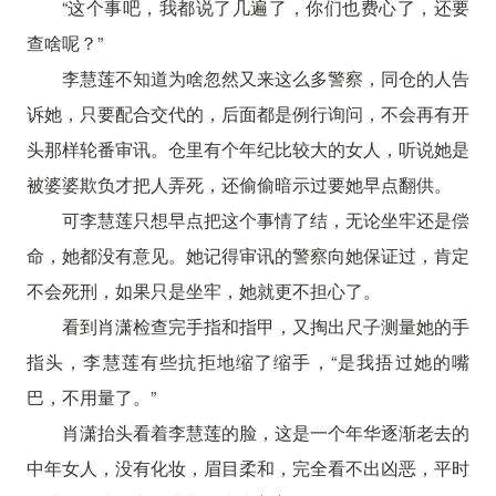
“这个事吧，我都说了几遍了，你们也费心了，还要
查啥呢？”
李慧莲不知道为啥忽然又来这么多警察，同仓的人告
诉她，只要配合交代的，后面都是例行询问，不会再有开
头那样轮番审讯。仓里有个年纪比较大的女人，听说她是
被婆婆欺负才把人弄死，还偷偷暗示过要她早点翻供。
可李慧莲只想早点把这个事情了结，无论坐牢还是偿
命，她都没有意见。她记得审讯的警察向她保证过，肯定
不会死刑，如果只是坐牢，她就更不担心了。
看到肖潇检查完手指和指甲，又掏出尺子测量她的手
指头，李慧莲有些抗拒地缩了缩手，“是我捂过她的嘴
巴，不用量了。”
肖潇抬头看着李慧莲的脸，这是一个年华逐渐老去的
中年女人，没有化妆，眉目柔和，完全看不出凶恶，平时