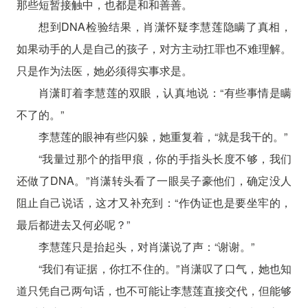
那些短暂接触中，也都是和和善善。
想到DNA检验结果，肖潇怀疑李慧莲隐瞒了真相，
如果动手的人是自己的孩子，对方主动扛罪也不难理解。
只是作为法医，她必须得实事求是。
肖潇盯着李慧莲的双眼，认真地说：“有些事情是瞒
不了的。”
李慧莲的眼神有些闪躲，她重复着，“就是我干的。”
“我量过那个的指甲痕，你的手指头长度不够，我们
还做了DNA。”肖潇转头看了一眼吴子豪他们，确定没人
阻止自己说话，这才又补充到：“作伪证也是要坐牢的，
最后都进去又何必呢？”
李慧莲只是抬起头，对肖潇说了声：“谢谢。”
“我们有证据，你扛不住的。”肖潇叹了口气，她也知
道只凭自己两句话，也不可能让李慧莲直接交代，但能够