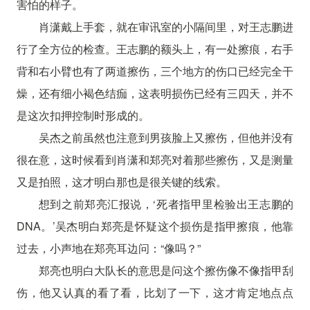
害怕的样子。
肖潇戴上手套，就在审讯室的小隔间里，对王志鹏进
行了全方位的检查。王志鹏的额头上，有一处擦痕，右手
背和右小臂也有了两道擦伤，三个地方的伤口已经完全干
燥，还有细小褐色结痂，这表明损伤已经有三四天，并不
是这次扣押控制时形成的。
吴杰之前虽然也注意到男孩脸上又擦伤，但他并没有
很在意，这时候看到肖潇和郑亮对着那些擦伤，又是测量
又是拍照，这才明白那也是很关键的线索。
想到之前郑亮汇报说，‘死者指甲里检验出王志鹏的
DNA。’吴杰明白郑亮是怀疑这个损伤是指甲擦痕，他靠
过去，小声地在郑亮耳边问：“像吗？”
郑亮也明白大队长的意思是问这个擦伤像不像指甲刮
伤，他又认真的看了看，比划了一下，这才肯定地点点