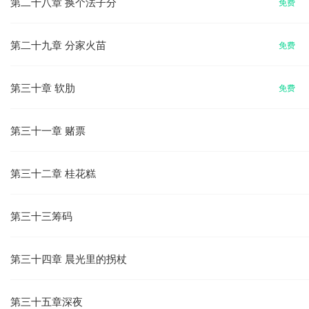
第二十八章 换个法子分
免费
第二十九章 分家火苗
免费
第三十章 软肋
免费
第三十一章 赌票
第三十二章 桂花糕
第三十三筹码
第三十四章 晨光里的拐杖
第三十五章深夜