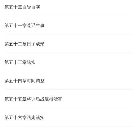
第五十章自导自演
第五十一章造谣生事
第五十二章日子成形
第五十三章踏实
第五十四章时间调整
第五十五章将这场战赢得漂亮
第五十六章路走踏实