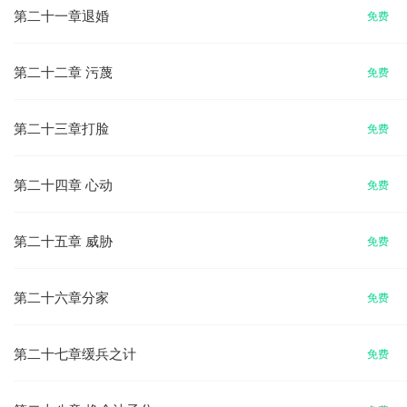
第二十一章退婚
免费
第二十二章 污蔑
免费
第二十三章打脸
免费
第二十四章 心动
免费
第二十五章 威胁
免费
第二十六章分家
免费
第二十七章缓兵之计
免费