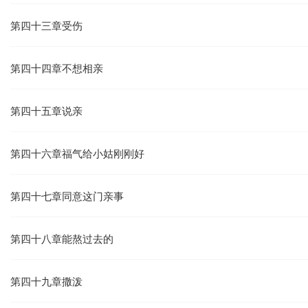
第四十三章受伤
第四十四章不想相亲
第四十五章说亲
第四十六章福气给小姑刚刚好
第四十七章同意这门亲事
第四十八章能熬过去的
第四十九章撒泼