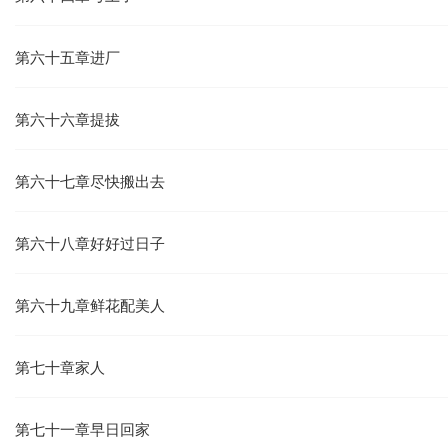
第六十五章进厂
第六十六章提拔
第六十七章尽快搬出去
第六十八章好好过日子
第六十九章鲜花配美人
第七十章家人
第七十一章早日回家