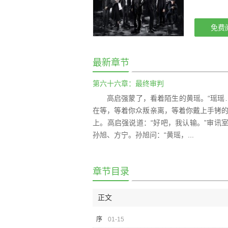
免费
最新章节
第六十六章：最终审判
高启强蒙了，看着陌生的黄瑶。“瑶瑶
在等，等着你众叛亲离，等着你戴上手铐的
上。高启强说道：“好吧，我认输。”审讯
孙旭、方宁。孙旭问：“黄瑶，...
章节目录
正文
序
01-15