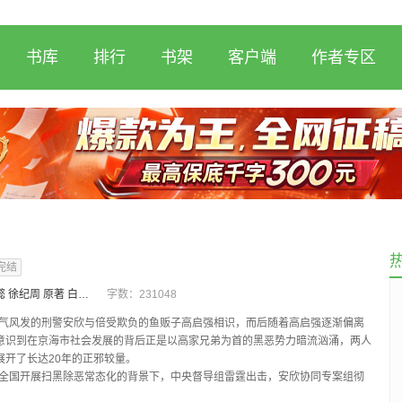
书库
排行
书架
客户端
作者专区
完结
朱俊懿 徐纪周 原著 白文君改编
字数：
231048
，意气风发的刑警安欣与倍受欺负的鱼贩子高启强相识，而后随着高启强逐渐偏离
意识到在京海市社会发展的背后正是以高家兄弟为首的黑恶势力暗流汹涌，两人
展开了长达20年的正邪较量。
，在全国开展扫黑除恶常态化的背景下，中央督导组雷霆出击，安欣协同专案组彻