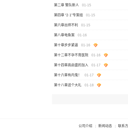
第二章 警队新人
01-15
第四章 “2·1”专案组
01-15
第六章出师不利
01-15
第八章电鱼案
01-16
第十章步步紧逼
01-16
第十二章不孕不育医院
01-16
第十四章高启盛的加入
01-17
第十六章有内鬼！
01-17
第十八章送个大礼
01-18
公司介绍
新闻动态
联系