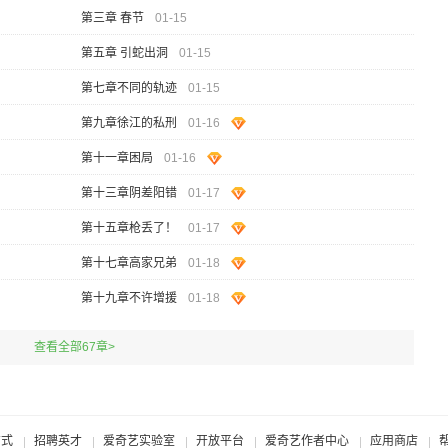
第三章 春节
01-15
第五章 引蛇出洞
01-15
第七章不同的轨迹
01-15
第九章徐江的私刑
01-16
第十一章困局
01-16
第十三章阴差阳错
01-17
第十五章枪丢了！
01-17
第十七章高家兄弟
01-18
第十九章不许增援
01-18
查看全部67章>
方式
招聘英才
爱奇艺实验室
开放平台
爱奇艺作者中心
应用商店