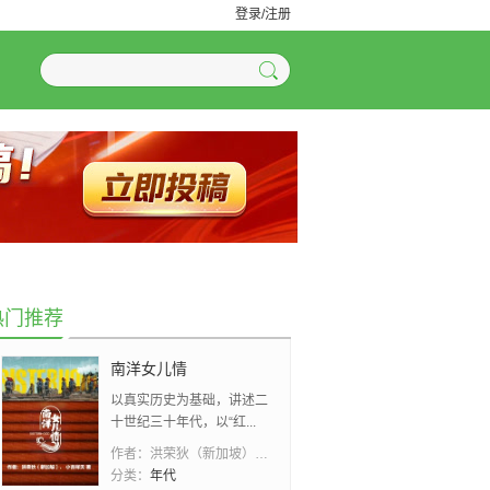
登录/注册
热门推荐
南洋女儿情
以真实历史为基础，讲述二
十世纪三十年代，以“红...
作者：
洪荣狄（新加坡）、 小吉祥天
分类：
年代