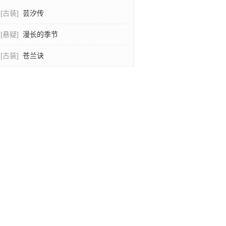
[古装]
芸汐传
[悬疑]
漫长的季节
[古装]
苍兰诀