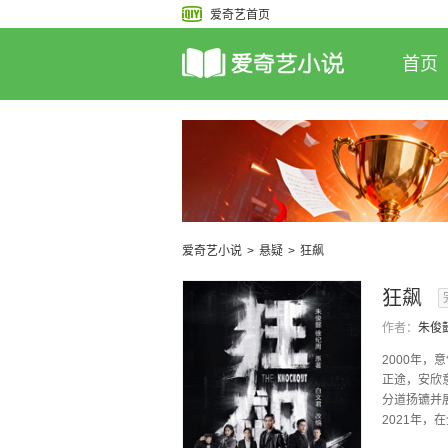
爱奇艺首页
首页
爱奇艺小说
>
悬疑
>
狂飙
狂飙
作者：
2000年
正途，安欣
分道扬镳并
2021年
查强盛集...