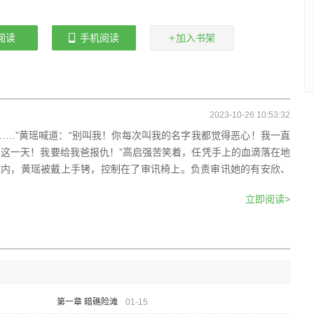
阅读
手机阅读
加入书架
2023-10-26 10:53:32
……”黄瑶喊道：“别叫我！你每次叫我的名字我都觉得恶心！我一直
这一天！我要给我爸报仇！”高启强苦笑着，任凭手上的血滴落在地
室内，黄瑶被戴上手铐，控制在了审讯椅上。负责审讯她的有安欣、
立即阅读>
第一章 暗礁险滩
01-15