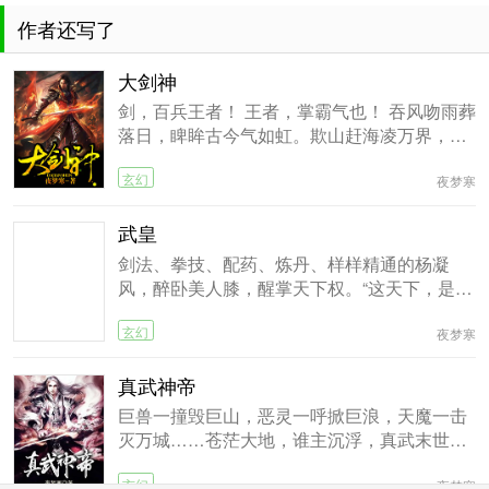
作者还写了
大剑神
剑，百兵王者！ 王者，掌霸气也！ 吞风吻雨葬
落日，睥眸古今气如虹。欺山赶海凌万界，笑
傲琼宵血染天。 万界称尊，剑主浮沉！ 少年方
玄幻
昊天天生剑心，因祸得福，获无上神功，修无
夜梦寒
双剑法。 情深美女万世伴，热血兄弟万世随。
武皇
三尺长剑刺苍穹，舞长天，斩日月，覆天地，
登剑道彼岸，傲剑九重天。 何谓传奇，大剑神
剑法、拳技、配药、炼丹、样样精通的杨凝
也！
风，醉卧美人膝，醒掌天下权。“这天下，是你
的了”他要的不仅仅是这些。武中皇者，丹中帝
玄幻
者？仅仅是开始！
夜梦寒
真武神帝
巨兽一撞毁巨山，恶灵一呼掀巨浪，天魔一击
灭万城……苍茫大地，谁主沉浮，真武末世，
一触即发。 少年唐傲手持神枪，于红尘乱世中
玄幻
争雄，步步杀伐，翻天地乾坤，覆日月沉浮。
夜梦寒