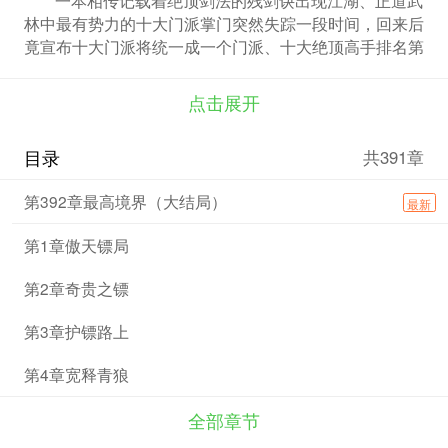
林中最有势力的十大门派掌门突然失踪一段时间，回来后
竟宣布十大门派将统一成一个门派、十大绝顶高手排名第
一的剑圣领导的圣剑门被人瓦解……
点击展开
目录
共391章
第392章最高境界（大结局）
最新
第1章傲天镖局
第2章奇贵之镖
第3章护镖路上
第4章宽释青狼
全部章节