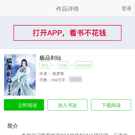
作品详情
登录
极品剑仙
男生
武侠
传统武侠
作者：
夜梦寒
已完结
字数：104万字
加入书架
下载阅读
立即阅读
简介
一本相传记载着绝顶剑法的残剑诀出现江湖、正道武