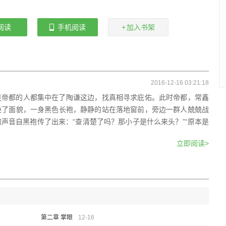
阅读
手机阅读
加入书架
2016-12-16 03:21:18
连帝都的人都集中在了陶谦这边，找真相寻求庇佑。此时帝都，常鑫
换了面貌，一身黑色长袍，静静的站在落地窗前，旁边一群人兢兢战
声音自黑袍传了出来：“查清楚了吗？那小子是什么来头？”“原本是
立即阅读>
第二章 掌眼
12-16