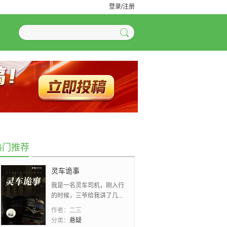
登录/注册
热门推荐
灵车诡事
我是一名灵车司机，刚入行
的时候，三爷给我讲了几...
作者：
二三
分类：
悬疑