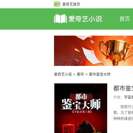
爱奇艺首页
首页
爱奇艺小说
>
都市
>
都市鉴宝大师
都市鉴
作者：
宇宙
拍卖行小职
数，为了更
种种机缘造