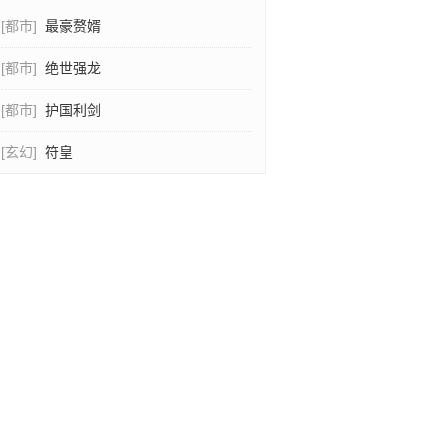
[都市]
最豪赘婿
[都市]
绝世强龙
[都市]
护国利剑
[玄幻]
符皇