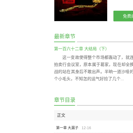
免费
最新章节
第一百六十二章 大结局（下）
这一变故使得整个市场都轰动了，就
拍卖行会议室，原本属于葛家，现在却全
战的站在其身后不敢出声。半晌一道沙哑的
个小毛头，不知怎的运气好捡了几个...
章节目录
正文
第一章 大漏子
12-16