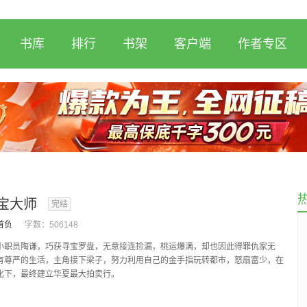
书库
排行
书架
客户端
作者专区
宝大师
完结
首负
字数：
506148
员陶谦，巧获寻宝罗盘，无意接连捡漏，桃运爆满，却也因此得罪仇家无
有尊严的生活，主角接下梁子，努力利用自己的金手指玩转都市，怒扇富少，在
化下，最终建立华夏最大拍卖行。