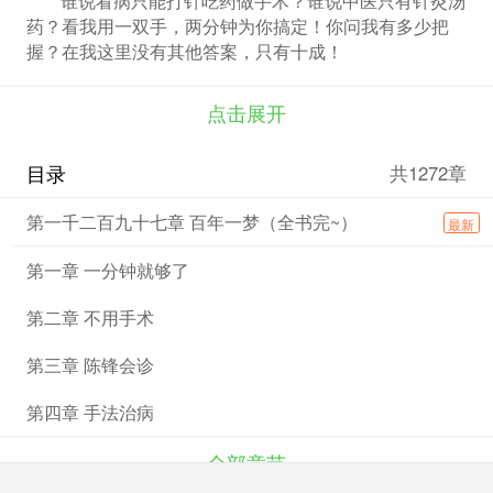
药？看我用一双手，两分钟为你搞定！你问我有多少把
握？在我这里没有其他答案，只有十成！
银质针新作品起航，兄弟们多收藏多支持，你的每一
分支持，都是我最大的动力！
点击展开
目录
共1272章
第一千二百九十七章 百年一梦（全书完~）
最新
第一章 一分钟就够了
第二章 不用手术
第三章 陈锋会诊
第四章 手法治病
全部章节