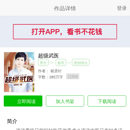
作品详情
登录
超级武医
男生
都市
恩怨情仇
作者：
银质针
已完结
字数：285万字
加入书架
下载阅读
立即阅读
简介
谁说看病只能打针吃药做手术？谁说中医只有针灸汤