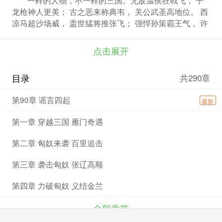
龙枪神人更美； 古之恶来称典韦， 关公武圣高地位。 西
凉马超沙场威， 盖世猛将推张飞； 强悍孙策霸王气， 许
褚虎痴怕过谁？ 太史力掀江东水， 甘宁原为锦帆贼； 黄
忠老将出神箭， 张辽惊得敌胆碎。 大智神勇赞姜维， 庞
点击展开
德抬棺死不畏 文远名镇逍遥津， 周泰救驾濡须口 血胆英
雄数夏侯， 枪神张绣和文颜， 虽勇无奈命太悲， 打末邓
目录
共290章
艾和姜维， 邓艾奇袭功甚伟， 无奈争功命西归
第90章 谣言四起
最新
第一章 穿越三国 雁门奇遇
第二章 匈奴来袭 百里追击
第三章 袭击匈奴 张辽高顺
第四章 力破匈奴 义结金兰
全部章节