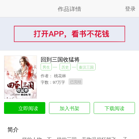
作品详情
登录
回到三国收猛将
男生
历史
秦汉三国
作者：
桃花林
已完结
字数：97万字
加入书架
下载阅读
立即阅读
简介
一样的人物，不一样的三国。无敌温侯狂戟飞， 子