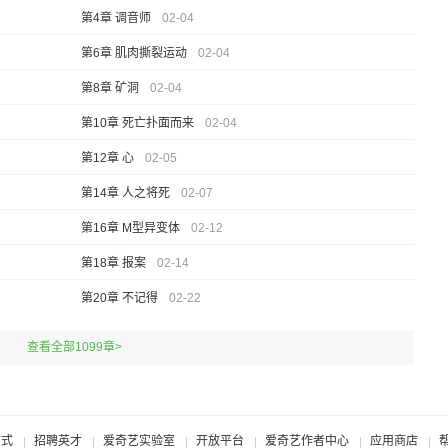
第4章 调音师
02-04
第6章 肌肉撕裂运动
02-04
第8章 矿洞
02-04
第10章 死亡扑面而来
02-04
第12章 心
02-05
第14章 人之将死
02-07
第16章 M型异变体
02-12
第18章 报案
02-14
第20章 不记得
02-22
查看全部1099章>
方式
招聘英才
爱奇艺实验室
开放平台
爱奇艺作者中心
应用商店