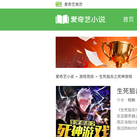
爱奇艺首页
首页
爱奇艺小说
>
游戏竞技
>
生死狙击之死神游戏
生死狙
作者：
咬狗
《生死狙击
在这服务器
而正当他兴
现过的BOS
而他惊恐的发