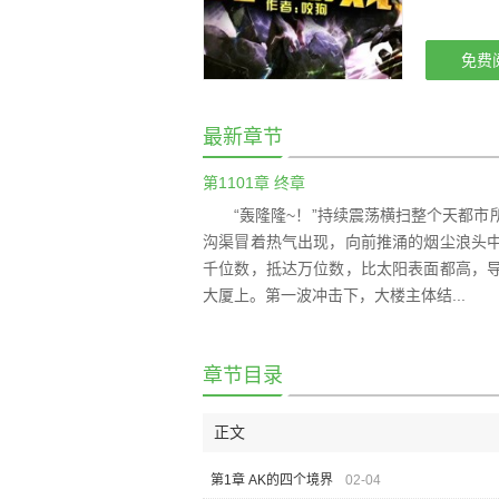
免费
最新章节
第1101章 终章
“轰隆隆~！”持续震荡横扫整个天都
沟渠冒着热气出现，向前推涌的烟尘浪头
千位数，抵达万位数，比太阳表面都高，
大厦上。第一波冲击下，大楼主体结...
章节目录
正文
第1章 AK的四个境界
02-04