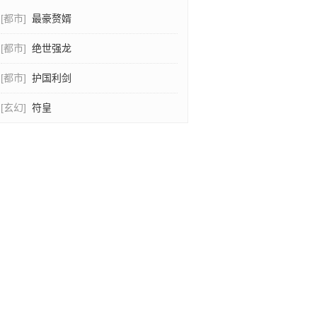
[都市]
最豪赘婿
[都市]
绝世强龙
[都市]
护国利剑
[玄幻]
符皇