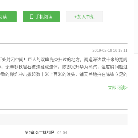
阅读
手机阅读
加入书架
2019-02-18 16:18:11
市所处封闭空间！巨人的双眸光束扫过的地方，两道深达数十米的宽阔
中，无量钢铁岩石被烧融成流体，随即又升华为蒸汽，温度瞬间超过
导致的爆炸冲击掀起数十米上百米的浪头，铺天盖地拍在陈锋立足的
立即阅读>
第2章 死亡挑战服
02-04