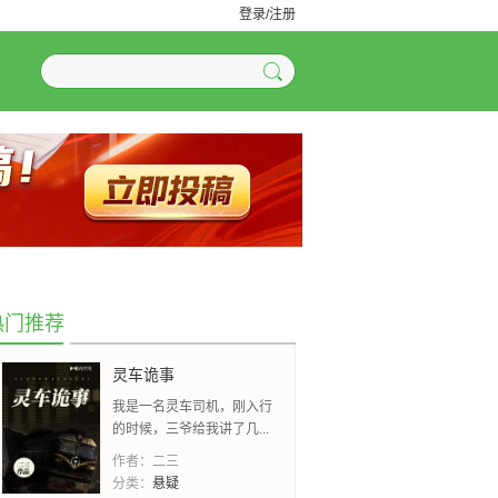
登录/注册
热门推荐
灵车诡事
我是一名灵车司机，刚入行
的时候，三爷给我讲了几...
作者：
二三
分类：
悬疑