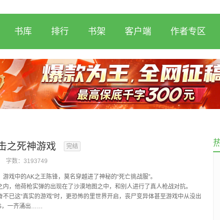
书库
排行
书架
客户端
作者专区
击之死神游戏
完结
字数：
3193749
》游戏中的AK之王陈锋，莫名穿越进了神秘的“死亡挑战服”。
之内，他荷枪实弹的出现在了沙漠地图之中，和别人进行了真人枪战对抗。
奋不已这“真实的游戏”时，更恐怖的里世界开启，丧尸变异体甚至游戏中从没出
S，一齐涌出……
现，在这...