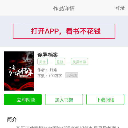
作品详情
登录
诡异档案
男生
悬疑
灵异奇谈
作者：
好难
已完结
字数：190万字
加入书架
下载阅读
立即阅读
简介
亲历者独家揭秘中国神秘调查组织第九局灵异档案！