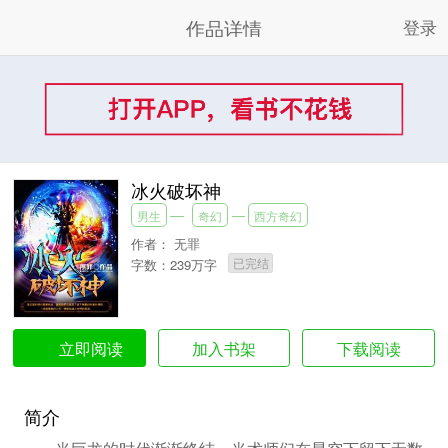
作品详情
登录
冰火破坏神
男生
奇幻
西方奇幻
作者：
无罪
已完结
字数：239万字
加入书架
下载阅读
立即阅读
简介
当巨龙的时代渐渐终结，当术师们在星空下留下无数