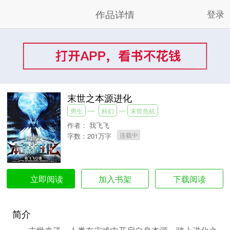
作品详情
登录
末世之本源进化
男生
科幻
末世危机
作者：
我飞飞
连载中
字数：201万字
加入书架
下载阅读
立即阅读
简介
末世来了，人类在灾难中开启自身本源，踏上进化之