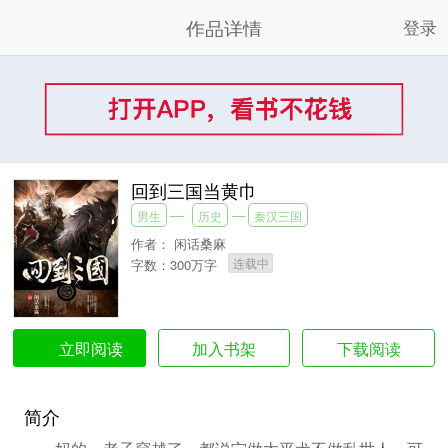
作品详情
登录
回到三国当黄巾
男生
历史
秦汉三国
作者：
闲话桑麻
连载中
字数：300万字
加入书架
下载阅读
立即阅读
简介
妈的，老子穿越了，都说宁做太平犬不做乱世人，可