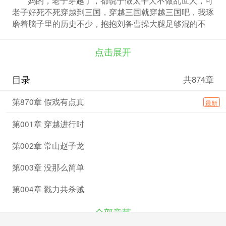
老子好死不死穿越到三国，穿越三国就穿越三国吧，我琢
磨着脑子里的历史不少，抱抱刘备曹操大腿足够混的不
错，但被三国群雄专用刷经验值的黄巾军看上是啥情况，
哭，我能不答应被张角选成继承黄天之志吗，能打个商量
点击展开
先放过我吗？ 不能！黄巾众一脸笃定的拦住某人。
目录
共874章
第870章 假戏有点真
最新
第001章 穿越进行时
第002章 常山赵子龙
第003章 没那么简单
第004章 戮力共杀贼
全部章节