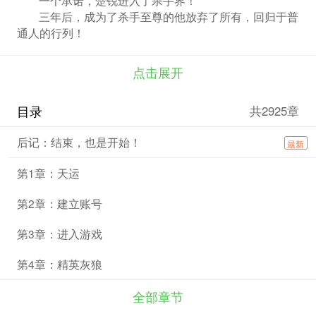
三年后，成为了杀手至尊的他放弃了所有，回归于普
通人的行列！
天运，一款由数个国家研发的神秘游戏，横空出世！
诡异的手，鬼魅的形！
点击展开
一击诡刺，如同阎王索命！
且看杀手界的至尊王者，如何玩转世界，在一次次传
目录
共2925章
奇般的事迹衬托下，逐步的登上神坛！
后记：结束，也是开始！
最新
第1章：天运
第2章：建立账号
第3章：进入游戏
第4章：精英灰狼
全部章节