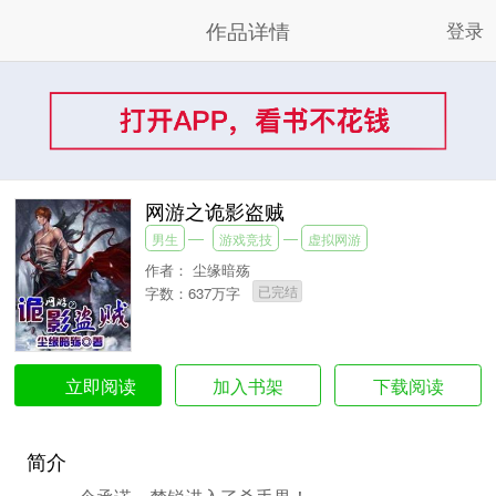
作品详情
登录
网游之诡影盗贼
男生
游戏竞技
虚拟网游
作者：
尘缘暗殇
已完结
字数：637万字
加入书架
下载阅读
立即阅读
简介
一个承诺，楚锐进入了杀手界！