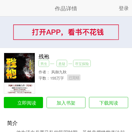
作品详情
登录
残袍
男生
悬疑
寻宝探险
作者：
风御九秋
已完结
字数：155万字
加入书架
下载阅读
立即阅读
简介
他生活在兵荒马乱的民国时期，虽然身拥绝世道法却