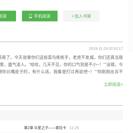
阅读
手机阅读
加入书架
2019-11-29 02:03:17
筋骨了，今天就拿你们这些菜鸟练练手，老虎不发威，你们还真当我
里，盛气凌人。“哈哈，几天不见，你的口气到是不小~！”“没错，今
你比嘴皮子的，有什么话，我看是打过再说吧~！”“你刚刚出言不
立即阅读>
第2章 众星之子——索拉卡
12-25