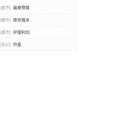
[都市]
最豪赘婿
[都市]
绝世强龙
[都市]
护国利剑
[玄幻]
符皇