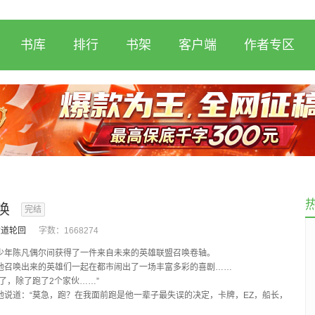
书库
排行
书架
客户端
作者专区
唤
完结
.六道轮回
字数：
1668274
少年陈凡偶尔间获得了一件来自未来的英雄联盟召唤卷轴。
他召唤出来的英雄们一起在都市闹出了一场丰富多彩的喜剧……
了，除了跑了2个家伙……”
地说道：“莫急，跑？在我面前跑是他一辈子最失误的决定，卡牌，EZ，船长，
死歌，拉克斯开...