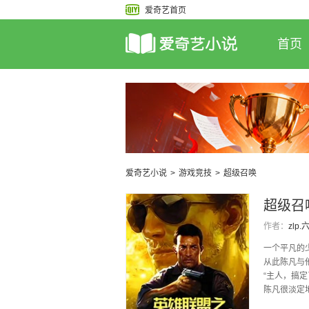
爱奇艺首页
首页
爱奇艺小说
>
游戏竞技
>
超级召唤
超级召
作者：
zlp
一个平凡的
从此陈凡与
“主人，搞定
陈凡很淡定
潘森，寒冰，