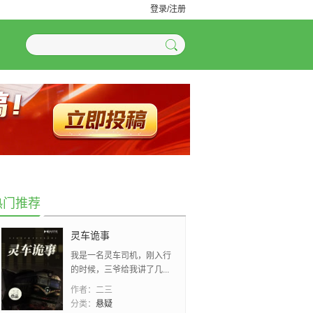
登录/注册
热门推荐
灵车诡事
我是一名灵车司机，刚入行
的时候，三爷给我讲了几...
作者：
二三
分类：
悬疑