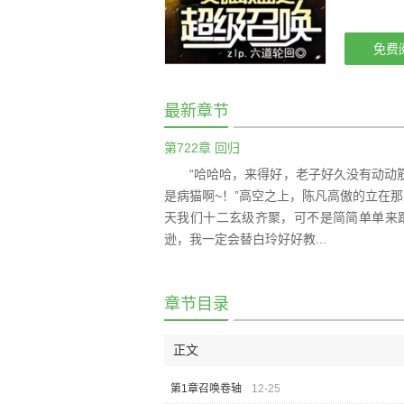
免费
最新章节
第722章 回归
“哈哈哈，来得好，老子好久没有动动
是病猫啊~！”高空之上，陈凡高傲的立在那
天我们十二玄级齐聚，可不是简简单单来跟
逊，我一定会替白玲好好教...
章节目录
正文
第1章召唤卷轴
12-25