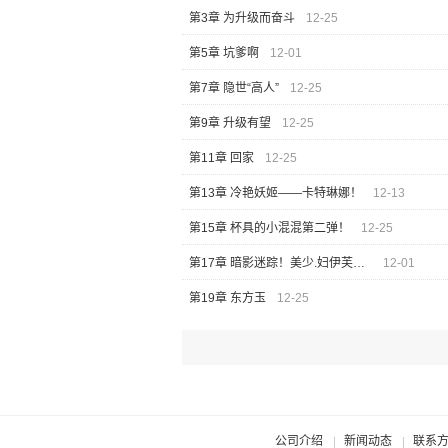
第3章 为升级而奋斗
12-25
第5章 坑爹啊
12-01
第7章 隐世“高人”
12-25
第9章 升级有望
12-25
第11章 回家
12-25
第13章 冷艳妖姬——卡特琳娜！
12-13
第15章 杯具的小混混第二弹！
12-25
第17章 暗影迷踪！美少.妇伊芙琳！
12-01
第19章 东方玉
12-25
公司介绍
新闻动态
联系