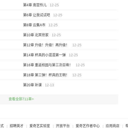
第4章 南宫怜儿
12-25
第6章 让我试试吧
12-25
第8章 云集A市
12-25
第10章 北冥世家
12-25
第12章 升级！升级！再升级！
12-25
第14章 杯具的小混混第一弹
12-25
第16章 重返校园与第三次召唤！
12-25
第18章 第三弹！杯具的王明！
12-25
第20章 补课
12-13
查看全部711章>
方式
招聘英才
爱奇艺实验室
开放平台
爱奇艺作者中心
应用商店