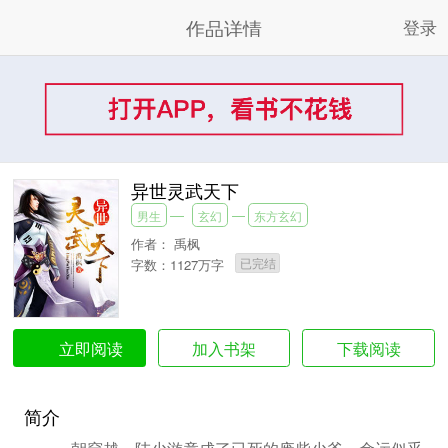
作品详情
登录
异世灵武天下
男生
玄幻
东方玄幻
作者：
禹枫
已完结
字数：1127万字
加入书架
下载阅读
立即阅读
简介
一朝穿越，陆少游竟成了已死的废柴少爷，命运似乎