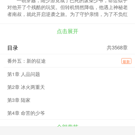
对他开了个残酷的玩笑。但转机悄然降临，他遇上神秘老
者南叔，就此开启逆袭之旅。为了守护亲情，为了不负红
颜，更为了护佑身边挚爱之人，陆少游毅然踏上强者之
路。一路上荆棘丛生，艰难险阻不断，可他那颗炽热的强
点击展开
者之心从未动摇。他憧憬着 “醉卧美人膝，醒掌天下权”
的豪迈人生。传言武道至巅、灵道达极便能踏碎虚空，陆
目录
共3568章
少游灵武双修，立志成为不世霸枭，既来到这异世，便要
留下一世不朽传奇。
番外五：新的征途
最新
第1章 人品问题
第2章 冰火两重天
第3章 陆家
第4章 命苦的少爷
全部章节