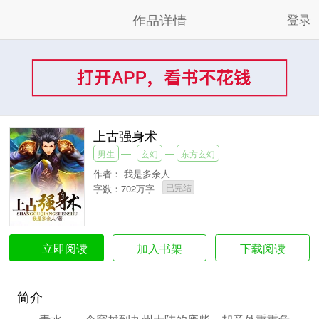
作品详情
登录
上古强身术
男生
玄幻
东方玄幻
作者：
我是多余人
已完结
字数：702万字
加入书架
下载阅读
立即阅读
简介
青水，一个穿越到九州大陆的废柴，却意外重重危