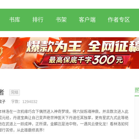
书库
排行
书架
客户端
作者专区
者
完结
蚊子
字数：
1294032
洛在一次机缘巧合下偶然进入神奇梦境，得六狱炼魂神鼎，并且数次进入此
混元经，丹道宝典让自己变声绝世神医天下丹道任其独掌，更有星武九式此等绝
他在武道上一跃成神，正所谓，金麟岂是池中物，一遇风云便化龙！看林洛如何
潜行苦修，从此雄霸修真界！