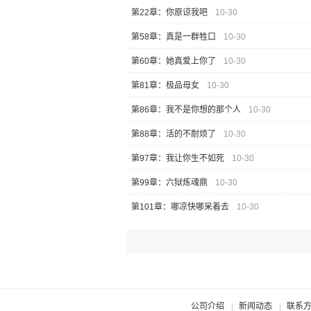
第22章：你原谅我吧
10-30
第58章：真是一群牲口
10-30
第60章：她真爱上你了
10-30
第81章：极品母女
10-30
第86章：我不是你想的那个人
10-30
第88章：活的不耐烦了
10-30
第97章：我让你生不如死
10-30
第99章：六狱炼魂鼎
10-30
第101章：哪凉快哪呆着去
10-30
公司介绍
新闻动态
联系