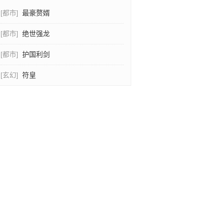
[都市]
最豪赘婿
[都市]
绝世强龙
[都市]
护国利剑
[玄幻]
符皇