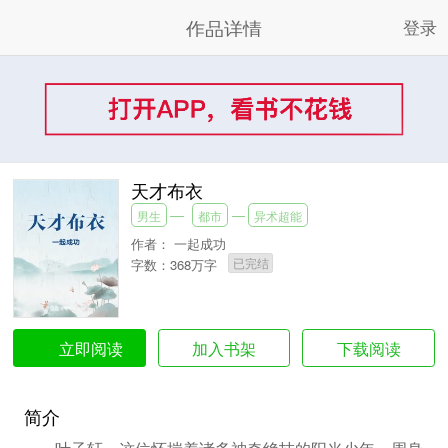
作品详情
登录
天才布衣
男生
都市
异术超能
作者：
一起成功
已完结
字数：368万字
加入书架
下载阅读
立即阅读
简介
叶子轩，这位怀揣着诸多神奇绝技的阳光少年，周身