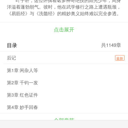
洋溢着蓬勃朝气。彼时，他在武学修行之路上遭遇瓶颈，
《易筋经》与《洗髓经》的精妙奥义始终难以完全参透。
为求突破，他毅然决然背上行囊，奔赴繁华喧嚣的都市，
开启一段充满未知与挑战的历练之旅。谁能料到，他的到
点击展开
来，如同巨石投入平静湖面，瞬间让尘世掀起惊涛骇浪。
江湖恩怨、儿女情仇，各方势力绞尽脑汁、机关算尽。但
目录
共1149章
叶子轩凭借着过人的智慧与无畏的勇气，披荆斩棘。一路
行来，兄弟倾心追随，红颜相伴身旁，最终登顶巅峰，成
后记
最新
为足以只手遮天、左右乾坤的传奇人物。
第1章 闲杂人等
第2章 千钧一发
第3章 红色证件
第4章 妙手回春
全部章节