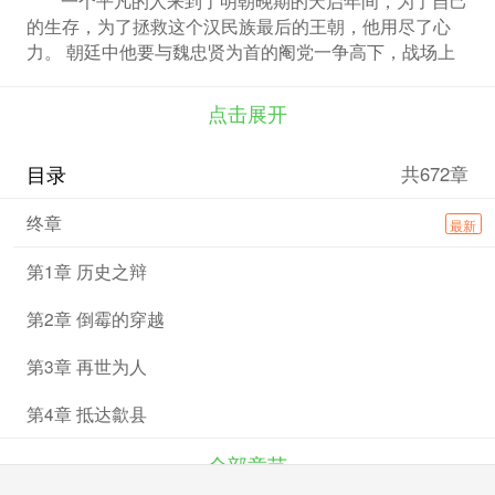
的生存，为了拯救这个汉民族最后的王朝，他用尽了心
力。 朝廷中他要与魏忠贤为首的阉党一争高下，战场上
他要与后金的大军战斗，从此他的生命将不再平庸……
点击展开
目录
共672章
终章
最新
第1章 历史之辩
第2章 倒霉的穿越
第3章 再世为人
第4章 抵达歙县
全部章节