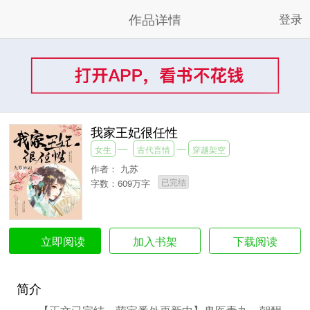
作品详情
登录
我家王妃很任性
女生
古代言情
穿越架空
作者：
九苏
已完结
字数：609万字
加入书架
下载阅读
立即阅读
简介
【正文已完结，萌宝番外更新中】鬼医毒九一朝醒