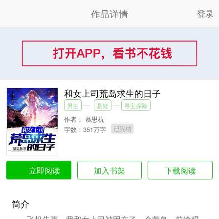
作品详情
登录
和女上司荒岛求生的日子
男生
悬疑
寻宝探险
作者：
慕思杭
已完结
字数：351万字
加入书架
下载阅读
立即阅读
简介
飞机失事，我和女上司被困在了一个荒岛，前途艰