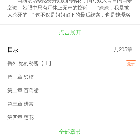
之谜，她眼中只有尸体上无声的控诉——“妹妹，我是被
人杀死的。” 这不仅是姐姐留下的最后线索，也是魏璎珞
心中复仇的火焰。 为了找到真凶，为了替姐姐复仇，魏
璎珞下定决心。 “我要进宫。” 一场交织着智慧、勇气与
点击展开
爱恨情仇的宫廷大戏，就此震撼上演。
目录
共205章
番外 她的秘密【上】
最新
第一章 劈棺
第二章 百鸟裙
第三章 进宫
第四章 莲花
全部章节