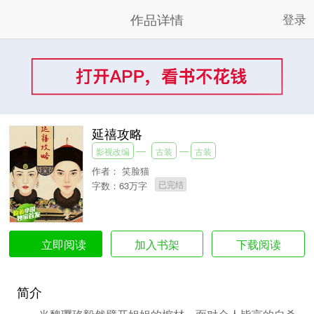
作品详情
登录
延禧攻略
影视改编
古装
古装
作者：
笑脸猫
已完结
字数：63万字
加入书架
下载阅读
立即阅读
简介
当魏璎珞毅然劈开姐姐的棺材，面对众人皆言的自杀