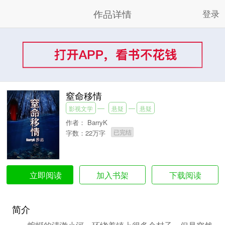
作品详情
登录
窒命移情
影视文学
悬疑
悬疑
作者：
BarryK
已完结
字数：22万字
加入书架
下载阅读
立即阅读
简介
蜿蜒的清澈小河，环绕着镇上很多个村子。但是突然