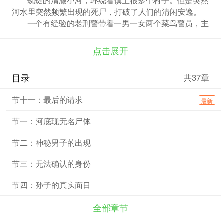
河水里突然频繁出现的死尸，打破了人们的清闲安逸。
一个有经验的老刑警带着一男一女两个菜鸟警员，主
要负责这个案子的侦破。可是死者身上没有留下任何线
索，连身份都迟迟无法确认。案件一次又一次的陷入僵
点击展开
局。
一个自媒体记者职业的中年男人和一个跟自己相差
目录
共37章
10多岁的相恋中的女孩，为深入报道这条新闻，打听到
了村中流传的神秘女鬼传言。
节十一：最后的请求
最新
循环杀人链浮出水面，那些尸体既是被害人也是凶
手。案件再次扑朔迷离。
节一：河底现无名尸体
看似天衣无缝的杀人设计，却因一颗偶然闯入的棋子
露了马脚
节二：神秘男子的出现
节三：无法确认的身份
节四：孙子的真实面目
全部章节