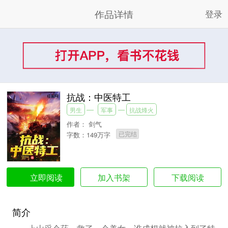
作品详情
登录
抗战：中医特工
男生
军事
抗战烽火
作者：
剑气
已完结
字数：149万字
加入书架
下载阅读
立即阅读
简介
上山采个药，救了一个美女，谁成想就被拉入到了特