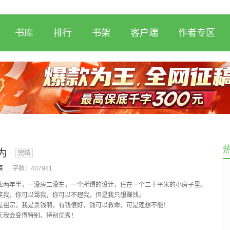
书库
排行
书架
客户端
作者专区
为
完结
菜
字数：
407981
年半，一没房二没车，一个所谓的设计，住在一个二十平米的小房子里。
，你可以骂我，你可以不理我，但是我只想赚钱。
宗，我是贪钱啊，有钱很好，钱可以救命，可是理想不能！
我会变得特别、特别优秀！
不是为了你。<...