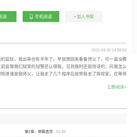
阅读
手机阅读
加入书架
2021-03-30 14:59:02
我的监狱，我出来也有半年了，早就想回来看看师父了，可一直没腾
之前监管我们狱室的狱警还认得我，见到我时还挺惊讶的，问我怎么
都知道谁是我师父，让我走了几个程序后就带我去了探视室。在等师
立即阅读>
第2章：倒霉透顶
03-30