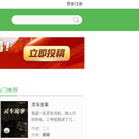
登录/注册
热门推荐
灵车诡事
我是一名灵车司机，刚入行
的时候，三爷给我讲了几...
作者：
二三
分类：
悬疑