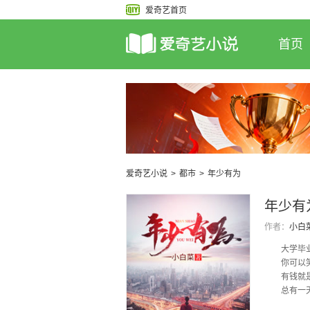
爱奇艺首页
首页
爱奇艺小说
>
都市
>
年少有为
年少有
作者：
小白
大学毕业两
你可以笑我
有钱就是祖
总有一天
宝贝，肯定