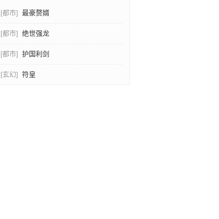
[都市]
最豪赘婿
[都市]
绝世强龙
[都市]
护国利剑
[玄幻]
符皇