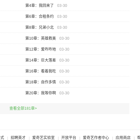
第4章：我回来了
03-30
第6章：合租条约
03-30
第8章：兄弟小北
03-30
第10章：英雄救美
03-30
第12章：爱咋咋地
03-30
第14章：巨大落差
03-30
第16章：看着我吃
03-30
第18章：自作多情
03-30
第20章：我等你啊
03-30
查看全部181章>
方式
招聘英才
爱奇艺实验室
开放平台
爱奇艺作者中心
应用商店