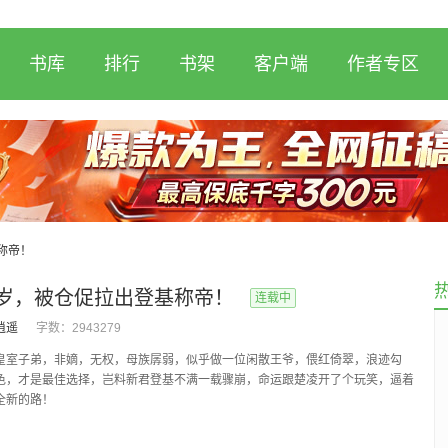
书库
排行
书架
客户端
作者专区
称帝！
岁，被仓促拉出登基称帝！
连载中
逍遥
字数：
2943279
皇室子弟，非嫡，无权，母族孱弱，似乎做一位闲散王爷，偎红倚翠，浪迹勾
色，才是最佳选择，岂料新君登基不满一载骤崩，命运跟楚凌开了个玩笑，逼着
全新的路！