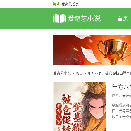
爱奇艺首页
首页
爱奇艺小说
>
历史
>
年方八岁，被仓促拉出登基
年方八
作者：
天涯
穿越成虞朝
栏，犬马声
他走向一条