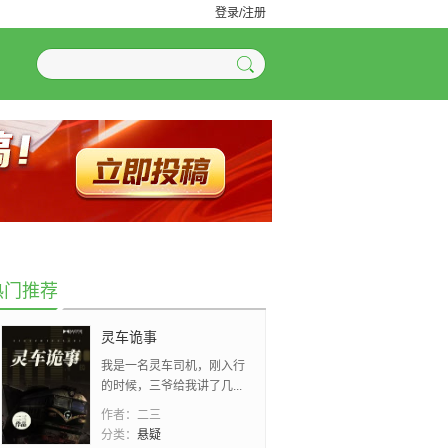
登录/注册
热门推荐
灵车诡事
我是一名灵车司机，刚入行
的时候，三爷给我讲了几...
作者：
二三
分类：
悬疑