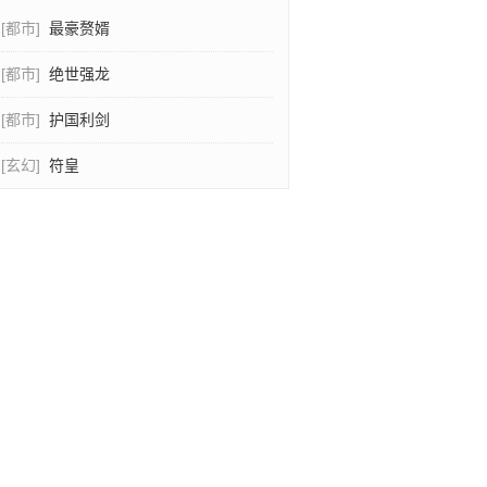
[都市]
最豪赘婿
[都市]
绝世强龙
[都市]
护国利剑
[玄幻]
符皇