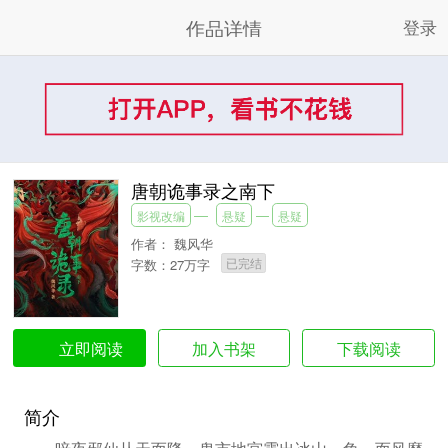
作品详情
登录
唐朝诡事录之南下
影视改编
悬疑
悬疑
作者：
魏风华
已完结
字数：27万字
加入书架
下载阅读
立即阅读
简介
暗夜邪仙从天而降，鬼市地宫露出冰山一角，而风靡