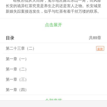
长安的诡异红茶究竟是养生之药还是害人之物。长安城里
新娘失踪案接连发生，似乎与红茶有着千丝万缕的联系。
案件扑朔迷离，人心玄妙难鉴。金吾卫中郎将卢凌风奉命
查案，遭遇平生最强对手狄仁杰关门弟子苏无名，双强携
点击展开
手共破长安奇案。
目录
共89章
第二十三章（二）
最新
第一章（一）
第一章（二）
第一章（三）
第一章（四）
全部章节