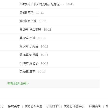
第4章 副厂长大驾光临，是想提前给我拜年吗？
10-11
第6章 不信
10-11
第8章 真不敢
10-11
第10章 把活干完
10-11
第12章 回避
10-11
第14章 小火苗
10-11
第16章 你担着
10-11
第18章 成功了
10-11
第20章 草率
10-11
查看全部420章>
方式
招聘英才
爱奇艺实验室
开放平台
爱奇艺作者中心
应用商店