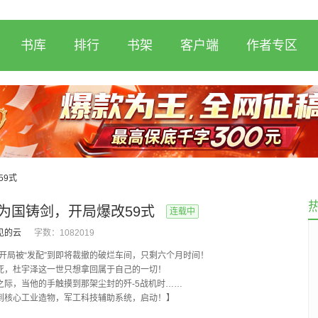
书库
排行
书架
客户端
作者专区
59式
0为国铸剑，开局爆改59式
连载中
见的云
字数：
1082019
，开局被“发配”到即将裁撤的破烂车间，只剩六个月时间！
死，杜宇泽这一世只想拿回属于自己的一切！
之际，当他的手触摸到那架尘封的歼-5战机时……
到核心工业造物，军工科技辅助系统，启动！】
5型战斗机（重大缺陷体...