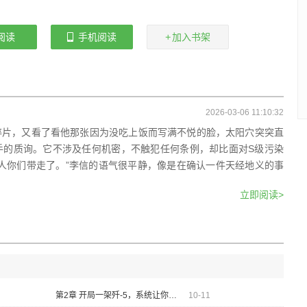
阅读
手机阅读
加入书架
2026-03-06 11:10:32
碎片，又看了看他那张因为没吃上饭而写满不悦的脸，太阳穴突突直
手的质询。它不涉及任何机密，不触犯任何条例，却比面对S级污染
人你们带走了。”李信的语气很平静，像是在确认一件天经地义的事
立即阅读>
第2章 开局一架歼-5，系统让你魔改！
10-11