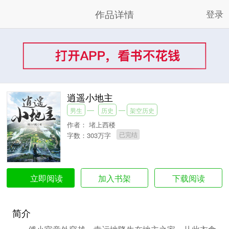
作品详情
登录
逍遥小地主
男生
历史
架空历史
作者：
堵上西楼
已完结
字数：303万字
加入书架
下载阅读
立即阅读
简介
傅小官意外穿越，幸运地降生在地主之家，从此衣食