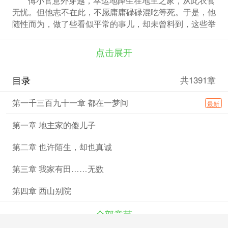
无忧。但他志不在此，不愿庸庸碌碌混吃等死。于是，他
随性而为，做了些看似平常的事儿，却未曾料到，这些举
动如同投入湖面的巨石，激起千层巨浪，产生了超乎想象
的巨大影响。一时间，朝堂之上，皇帝对他青睐有加，欲
点击展开
封其为一品高官；深闺之中，公主芳心暗许，一心要招他
为驸马；名门府邸，尚书府的千金更是认定了他，非他不
目录
共1391章
嫁。然而，树大招风，荒人觊觎他的性命，夷国对他虎视
眈眈，樊国也盯上了他的财富。可傅小官满心无奈，他不
第一千三百九十一章 都在一梦间
最新
过就是想安安稳稳地当个逍遥自在的大地主罢了。
第一章 地主家的傻儿子
第二章 也许陌生，却也真诚
第三章 我家有田……无数
第四章 西山别院
全部章节